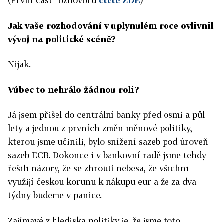
(První část rozhovoru
čtěte ZDE
)
Jak vaše rozhodování v uplynulém roce ovlivnil
vývoj na politické scéně?
Nijak.
Vůbec to nehrálo žádnou roli?
Já jsem přišel do centrální banky před osmi a půl
lety a jednou z prvních změn měnové politiky,
kterou jsme učinili, bylo snížení sazeb pod úroveň
sazeb ECB. Dokonce i v bankovní radě jsme tehdy
řešili názory, že se zhroutí nebesa, že všichni
využijí českou korunu k nákupu eur a že za dva
týdny budeme v panice.
Zajímavé z hlediska politiky je, že jsme toto