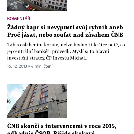
KOMENTÁŘ
Žádný kapr si nevypustí svůj rybník aneb
Proč jásat, nebo zoufat nad zásahem ČNB
Tah s oslabením koruny nelze hodnotit krátce poté, co
jej centrální bankéři provedli. Myslí si to hlavní
investiční stratég ČP Investu Michal...
16. 12. 2013 ▪ 4 min. čtení
ČNB skončí s intervencemi v roce 2015,
odhaduje ČSOB. Přijde skokové