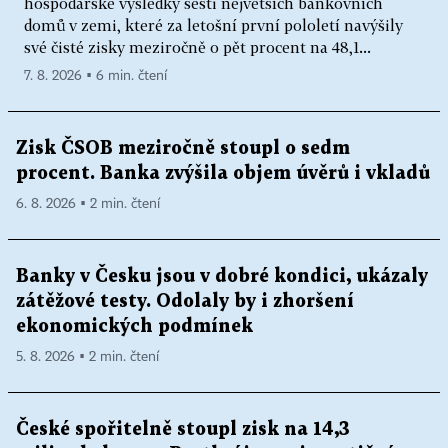
hospodářské výsledky šesti největších bankovních
domů v zemi, které za letošní první pololetí navýšily
své čisté zisky meziročně o pět procent na 48,1...
7. 8. 2026 ▪ 6 min. čtení
Zisk ČSOB meziročně stoupl o sedm
procent. Banka zvýšila objem úvěrů i vkladů
6. 8. 2026 ▪ 2 min. čtení
Banky v Česku jsou v dobré kondici, ukázaly
zátěžové testy. Odolaly by i zhoršení
ekonomických podmínek
5. 8. 2026 ▪ 2 min. čtení
České spořitelně stoupl zisk na 14,3