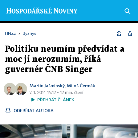
HN.cz
›
Byznys
Politiku neumím předvídat a
moc jí nerozumím, říká
guvernér ČNB Singer
Martin Jašminský
Miloš Čermák
,
7. 1. 2014 14:12 ▪ 12 min. čtení
PŘEHRÁT ČLÁNEK
ODEBÍRAT AUTORA