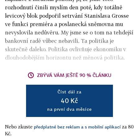
rozhodnutí činili myslím den poté, kdy totálně
levicový blok podpořil setrvání Stanislava Grosse
ve funkci premiéra a poslanecká sněmovna mu
nevyslovila nedůvěru. My jsme se o tom na tehdejší
bankovní radě vůbec nebavili. Ta politika je
skutečně daleko. Politika ovlivňuje ekonomiku v
dlouhodobějším horizontu než měnová politika.
ZBÝVÁ VÁM JEŠTĚ 90 % ČLÁNKU
Číst dál za
40 Kč
na první dva měsíce
Nebo zkuste
za 80
předplatné bez reklam a s mobilní aplikací
Kč.