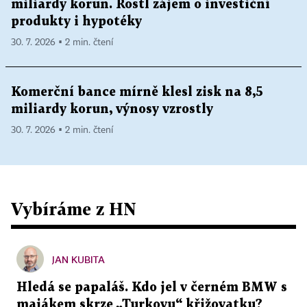
miliardy korun. Rostl zájem o investiční
produkty i hypotéky
30. 7. 2026 ▪ 2 min. čtení
Komerční bance mírně klesl zisk na 8,5
miliardy korun, výnosy vzrostly
30. 7. 2026 ▪ 2 min. čtení
Vybíráme z HN
JAN KUBITA
Hledá se papaláš. Kdo jel v černém BMW s
majákem skrze „Turkovu“ křižovatku?