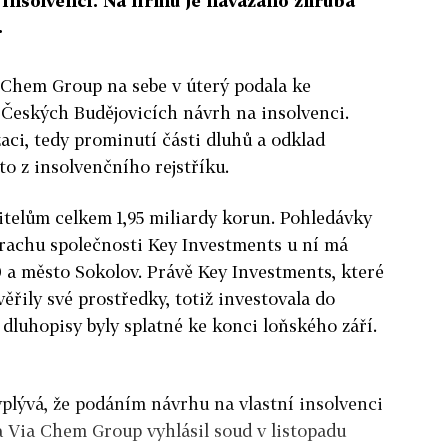
 insolvenci. Na firmu je navázáno zhruba
.
 Chem Group na sebe v úterý podala ke
Českých Budějovicích návrh na insolvenci.
aci, tedy prominutí části dluhů a odklad
 to z insolvenčního rejstříku.
itelům celkem 1,95 miliardy korun. Pohledávky
krachu společnosti Key Investments u ní má
0 a město Sokolov. Právě Key Investments, které
ěřily své prostředky, totiž investovala do
luhopisy byly splatné ke konci loňského září.
plývá, že podáním návrhu na vlastní insolvenci
a Via Chem Group vyhlásil soud v listopadu