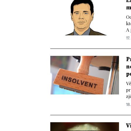
E
m
Od
kt
A 
17.
P
n
p
Vě
pr
zj
18.
V