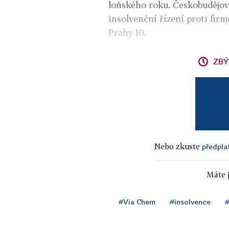
loňského roku. Českobudějov
insolvenční řízení proti fir
Prahy 10.
ZBÝ
Nebo zkuste
předpla
Máte j
#Via Chem
#insolvence
#