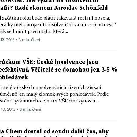
KONOM: Jak vyzrát na insolvenční
afii? Radí ekonom Jaroslav Schönfeld
 začátku roku bude platit takzvaná revizní novela,
erá by měla projasnit insolvenční zákon. Co přinese?
jak se bránit před mafií, která...
 12. 2013 ▪ 3 min. čtení
růzkum VŠE: České insolvence jsou
eefektivní. Věřitelé se domohou jen 3,5 %
ohledávek
řitelé v českých insolvenčních řízeních získají
ůměrně jen malý zlomek svých pohledávek. Podle
ištění výzkumného týmu z VŠE činí výnos u...
 10. 2013 ▪ 3 min. čtení
ia Chem dostal od soudu další čas, aby