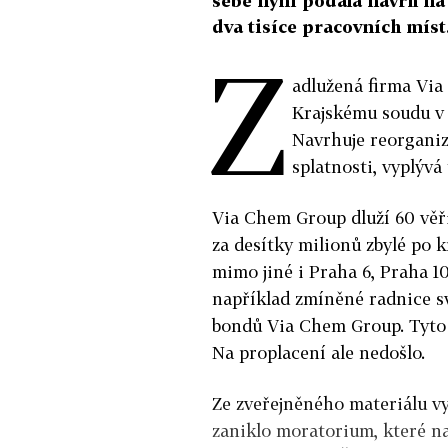
sebe nyní podala návrh na
dva tisíce pracovních míst
Z
adlužená firma Via
Krajskému soudu v 
Navrhuje reorganiz
splatnosti, vyplývá
Via Chem Group dluží 60 věř
za desítky milionů zbylé po 
mimo jiné i Praha 6, Praha 1
například zmíněné radnice sv
bondů Via Chem Group. Tyto d
Na proplacení ale nedošlo.
Ze zveřejněného materiálu vy
zaniklo moratorium, které n