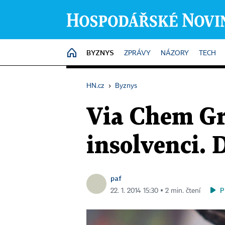
BYZNYS
HOME
ZPRÁVY
NÁZORY
TECH
HN.cz
›
Byznys
Via Chem Gr
insolvenci. 
paf
P
22. 1. 2014 15:30 ▪ 2 min. čtení