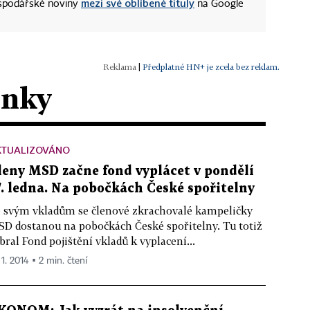
mezi své oblíbené tituly
ospodářské noviny
na Google
|
Předplatné HN+ je zcela bez reklam.
ánky
KTUALIZOVÁNO
leny MSD začne fond vyplácet v pondělí
7. ledna. Na pobočkách České spořitelny
 svým vkladům se členové zkrachovalé kampeličky
D dostanou na pobočkách České spořitelny. Tu totiž
bral Fond pojištění vkladů k vyplacení...
 1. 2014 ▪ 2 min. čtení