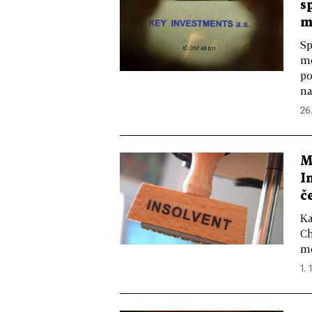
s
m
Sp
mě
po
na
26.
M
I
č
Ka
Ch
mě
1. 