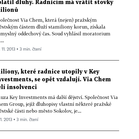
platil dluhy. Radnicím má vrátit stovky
ilionů
olečnost Via Chem, která (nejen) pražským
stským částem dluží stamiliony korun, získala
myslný oddechový čas. Soud vyhlásil moratorium
...
 11. 2013 ▪ 3 min. čtení
iliony, které radnice utopily v Key
nvestments, se opět vzdalují. Via Chem
elí insolvenci
uza Key Investments má další dějství. Společnost Via
em Group, jejíž dluhopisy vlastní některé pražské
stské části nebo město Sokolov, je...
11. 2013 ▪ 3 min. čtení