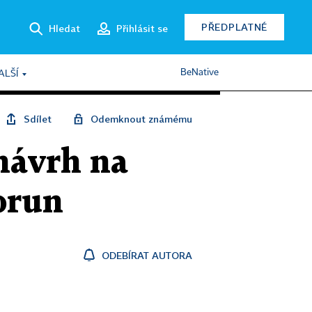
PŘEDPLATNÉ
Hledat
Přihlásit se
BeNative
ALŠÍ
Sdílet
Odemknout známému
návrh na
korun
ODEBÍRAT AUTORA