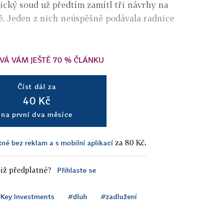
ický soud už předtím zamítl tři návrhy na
mě. Jeden z nich neúspěšně podávala radnice
VÁ VÁM JEŠTĚ 70 % ČLÁNKU
Číst dál za
40 Kč
na první dva měsíce
za 80 Kč.
tné bez reklam a s mobilní aplikací
iž předplatné?
Přihlaste se
Key Investments
#dluh
#zadlužení