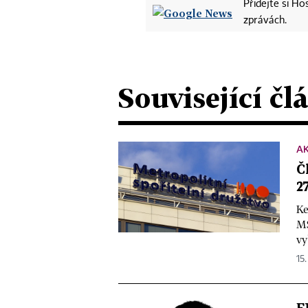
Přidejte si H
zprávách.
Související čl
A
Č
2
Ke
MS
vy
15.