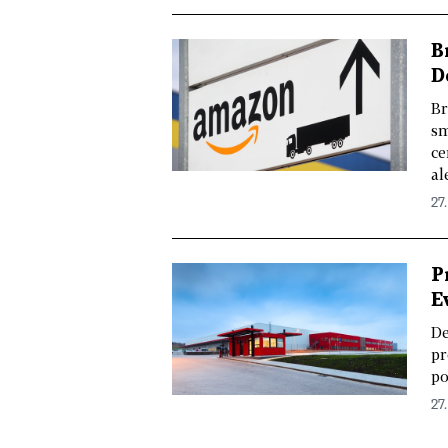
B
D
Br
sm
ce
ale
27.
P
E
De
pr
po
27.