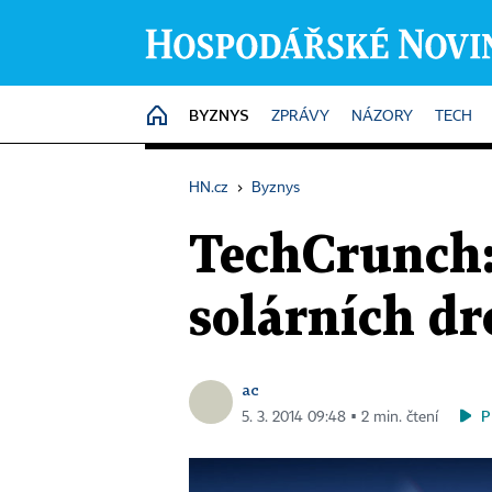
BYZNYS
HOME
ZPRÁVY
NÁZORY
TECH
HN.cz
›
Byznys
TechCrunch:
solárních d
ac
P
5. 3. 2014 09:48 ▪ 2 min. čtení