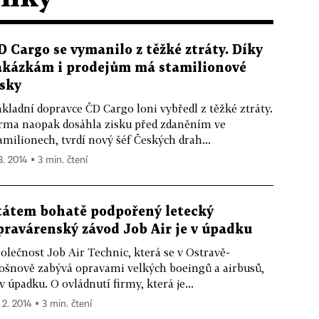
D Cargo se vymanilo z těžké ztráty. Díky
akázkám i prodejům má stamilionové
isky
kladní dopravce ČD Cargo loni vybředl z těžké ztráty.
rma naopak dosáhla zisku před zdaněním ve
amilionech, tvrdí nový šéf Českých drah...
3. 2014 ▪ 3 min. čtení
tátem bohatě podpořený letecký
pravárenský závod Job Air je v úpadku
olečnost Job Air Technic, která se v Ostravě-
šnově zabývá opravami velkých boeingů a airbusů,
 v úpadku. O ovládnutí firmy, která je...
 2. 2014 ▪ 3 min. čtení