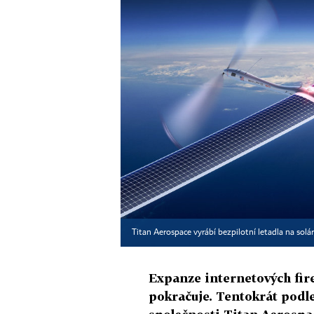
Titan Aerospace vyrábí bezpilotní letadla na sol
Expanze internetových fir
pokračuje. Tentokrát podle