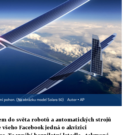
ární pohon. (Na obrázku model Solara 50)
Autor ▪
AP
em do světa robotů a automatických strojů
 všeho Facebook jedná o akvizici