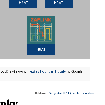
HRÁT
HRÁT
HRÁT
mezi své oblíbené tituly
ospodářské noviny
na Google
|
Předplatné HN+ je zcela bez reklam.
ánky