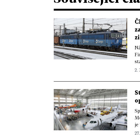
Č
z
z
Ná
Fi
st
2. 
S
o
Sp
Mo
je
27.