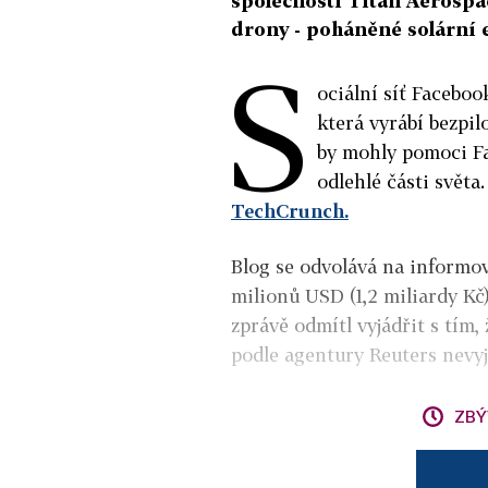
společnosti Titan Aerospac
drony - poháněné solární 
S
ociální síť Faceboo
která vyrábí bezpil
by mohly pomoci Fa
odlehlé části světa
TechCrunch.
Blog se odvolává na informov
milionů USD (1,2 miliardy K
zprávě odmítl vyjádřit s tím,
podle agentury Reuters nevyj
ZBÝ