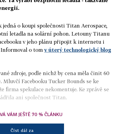
e. Ta vyrábí bezpilotní letadla - takzvané
energií.
k jedná o koupi společnosti Titan Aerospace,
otní letadla na solární pohon. Letouny Titanu
cebooku v jeho plánu připojit k internetu i
. Informoval o tom
v úterý technologický blog
ané zdroje, podle nichž by cena měla činit 60
č). Mluvčí Facebooku Tucker Bounds se ke
 že firma spekulace nekomentuje. Ke zprávě se
ádřila ani společnost Titan.
VÁ VÁM JEŠTĚ 70 % ČLÁNKU
Číst dál za