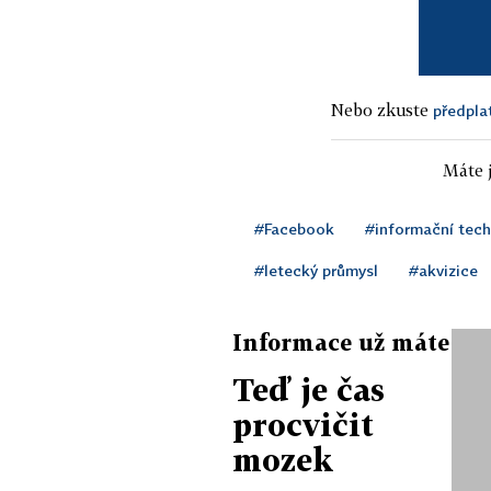
Nebo zkuste
předpla
Máte j
#Facebook
#informační tec
#letecký průmysl
#akvizice
Informace už máte
Teď je čas
procvičit
mozek