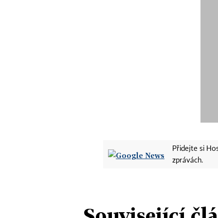
Přidejte si H
zprávách.
Související čl