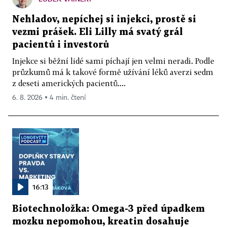
Nehladov, nepíchej si injekci, prostě si
vezmi prášek. Eli Lilly má svatý grál
pacientů i investorů
Injekce si běžní lidé sami píchají jen velmi neradi. Podle
průzkumů má k takové formě užívání léků averzi sedm
z deseti amerických pacientů....
6. 8. 2026 ▪ 4 min. čtení
16:13
Biotechnoložka: Omega-3 před úpadkem
mozku nepomohou, kreatin dosahuje