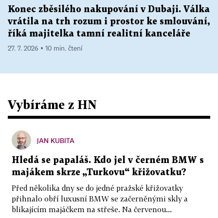
Konec zběsilého nakupování v Dubaji. Válka
vrátila na trh rozum i prostor ke smlouvání,
říká majitelka tamní realitní kanceláře
27. 7. 2026 ▪ 10 min. čtení
Vybíráme z HN
JAN KUBITA
Hledá se papaláš. Kdo jel v černém BMW s
majákem skrze „Turkovu“ křižovatku?
Před několika dny se do jedné pražské křižovatky
přihnalo obří luxusní BMW se začerněnými skly a
blikajícím majáčkem na střeše. Na červenou...