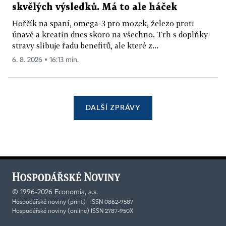
skvělých výsledků. Má to ale háček
Hořčík na spaní, omega-3 pro mozek, železo proti
únavě a kreatin dnes skoro na všechno. Trh s doplňky
stravy slibuje řadu benefitů, ale které z...
6. 8. 2026 ▪ 16:13 min.
DALŠÍ ZPRÁVY
©
1996-2026
Economia, a.s.
Hospodářské noviny (print) ISSN 0862-9587
Hospodářské noviny (online) ISSN 2787-950X