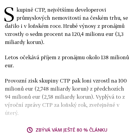
S
kupině CTP, největšímu developerovi
průmyslových nemovitostí na českém trhu, se
dařilo i v loňském roce. Hrubé výnosy z pronájmů
vzrostly o sedm procent na 120,4 milionu eur (3,3
miliardy korun).
Letos očekává příjem z pronájmu okolo 138 milionů
eur.
Provozní zisk skupiny CTP pak loni vzrostl na 100
milionů eur (2,748 miliardy korun) z předchozích
94 milionů eur (2,58 miliardy korun). Vyplývá to z
výroční zprávy CTP za loňský rok, zveřejněné v
úterý.
ZBÝVÁ VÁM JEŠTĚ 80 % ČLÁNKU