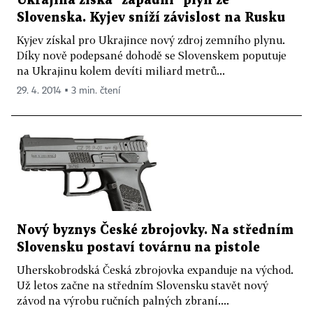
Ukrajina získá "západní" plyn ze
Slovenska. Kyjev sníží závislost na Rusku
Kyjev získal pro Ukrajince nový zdroj zemního plynu.
Díky nově podepsané dohodě se Slovenskem poputuje
na Ukrajinu kolem devíti miliard metrů...
29. 4. 2014 ▪ 3 min. čtení
Nový byznys České zbrojovky. Na středním
Slovensku postaví továrnu na pistole
Uherskobrodská Česká zbrojovka expanduje na východ.
Už letos začne na středním Slovensku stavět nový
závod na výrobu ručních palných zbraní....