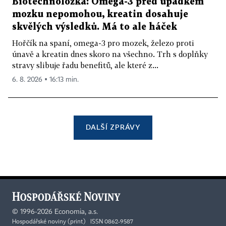
Biotechnoložka: Omega-3 před úpadkem
mozku nepomohou, kreatin dosahuje
skvělých výsledků. Má to ale háček
Hořčík na spaní, omega-3 pro mozek, železo proti
únavě a kreatin dnes skoro na všechno. Trh s doplňky
stravy slibuje řadu benefitů, ale které z...
6. 8. 2026 ▪ 16:13 min.
DALŠÍ ZPRÁVY
©
1996-2026
Economia, a.s.
Hospodářské noviny (print) ISSN 0862-9587