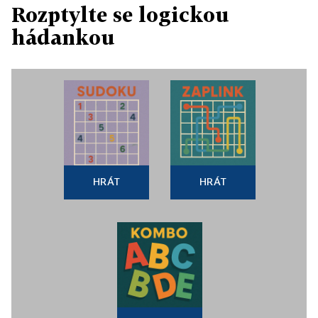
Rozptylte se logickou
hádankou
HRÁT
HRÁT