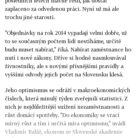
posledních letech hlavně řešil, jak dostat
zaplaceno za odvedenou práci. Nyní už má ale
trochu jiné starosti.
"Objednávky na rok 2014 vypadají velmi dobře, už
to se současným počtem lidí nestíháme, určitě
budu muset nabírat," říká. Nabírat zaměstnance ho
nutí i nové zákony. Dříve si hodně nasmlouvával
živnostníky, ale s novými přísnějšími pravidly a
vyššími odvody jejich počet na Slovensku klesá.
Jeho optimismus se odráží v makroekonomických
číslech, která minulý týden zveřejnili statistici. Z
nich je nejdůležitější snížení nezaměstnanosti a
růst domácí spotřeby. "Do ekonomiky se vrací
mírný růst a tím i určitá míra optimismu," uvádí
Vladimír Baláž, ekonom ze Slovenské akademie