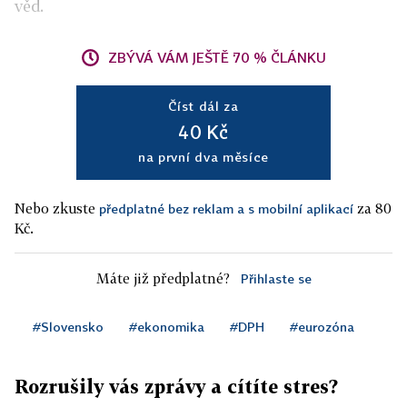
věd.
ZBÝVÁ VÁM JEŠTĚ 70 % ČLÁNKU
Číst dál za
40 Kč
na první dva měsíce
Nebo zkuste
za 80
předplatné bez reklam a s mobilní aplikací
Kč.
Máte již předplatné?
Přihlaste se
#Slovensko
#ekonomika
#DPH
#eurozóna
Rozrušily vás zprávy a cítíte stres?