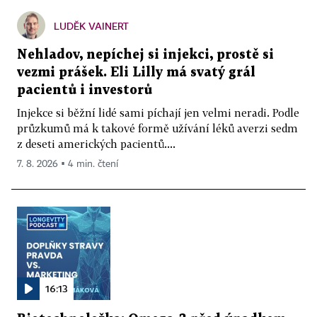
LUDĚK VAINERT
Nehladov, nepíchej si injekci, prostě si
vezmi prášek. Eli Lilly má svatý grál
pacientů i investorů
Injekce si běžní lidé sami píchají jen velmi neradi. Podle
průzkumů má k takové formě užívání léků averzi sedm
z deseti amerických pacientů....
7. 8. 2026 ▪ 4 min. čtení
16:13