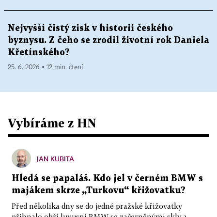
Nejvyšší čistý zisk v historii českého
byznysu. Z čeho se zrodil životní rok Daniela
Křetínského?
25. 6. 2026 ▪ 12 min. čtení
Vybíráme z HN
JAN KUBITA
Hledá se papaláš. Kdo jel v černém BMW s
majákem skrze „Turkovu“ křižovatku?
Před několika dny se do jedné pražské křižovatky
přihnalo obří luxusní BMW se začerněnými skly a