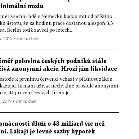
inimální mzdu
měř všichni lidé v Německu budou mít od příštího
ku jistotu, že za hodinu práce dostanou alespoň 8,5
ra. Berlín totiž zavedl po letech...
7. 2014 ▪ 3 min. čtení
éměř polovina českých podniků stále
žívá anonymní akcie. Hrozí jim likvidace
estože k prvnímu červenci vchází v platnost zákon
kazující firmám užívat nechvalně proslulé anonymní
cie, 44 procent českých firem je...
7. 2014 ▪ 3 min. čtení
omácnosti dluží o 43 miliard víc než
oni. Lákají je levné sazby hypoték