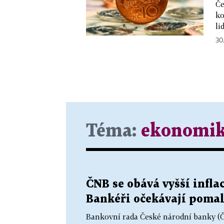
Če
ko
li
30
Téma:
ekonomi
ČNB se obává vyšší infla
Bankéři očekávají pomal
Bankovní rada České národní banky (ČN