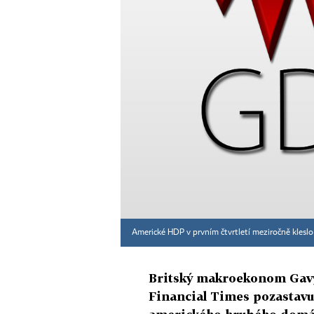
Americké HDP v prvním čtvrtletí meziročně kleslo
Britský makroekonom Gavy
Financial Times pozastavuj