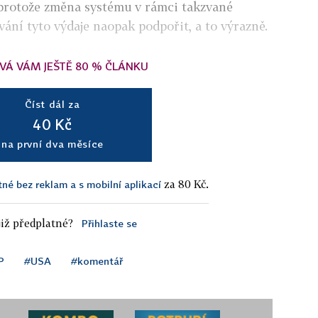
 protože změna systému v rámci takzvané
ní tyto výdaje naopak podpořit, a to výrazně.
VÁ VÁM JEŠTĚ 80 % ČLÁNKU
Číst dál za
40 Kč
na první dva měsíce
za 80 Kč.
tné bez reklam a s mobilní aplikací
iž předplatné?
Přihlaste se
P
#USA
#komentář