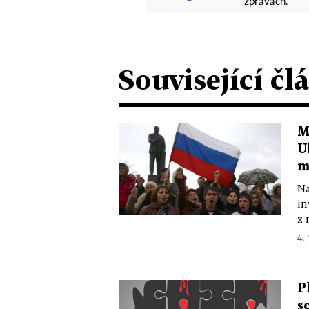
zprávách.
Související čl
M
U
m
Na
in
z 
4. 
P
s