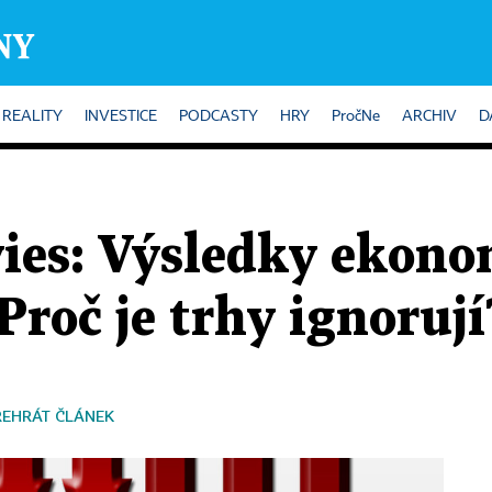
REALITY
INVESTICE
PODCASTY
HRY
PročNe
ARCHIV
D
es: Výsledky ekon
 Proč je trhy ignorují
ŘEHRÁT ČLÁNEK