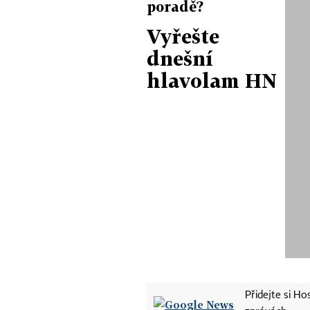
poradě?
Vyřešte
dnešní
hlavolam HN
Přidejte si H