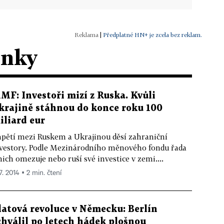
|
Předplatné HN+ je zcela bez reklam.
ánky
MF: Investoři mizí z Ruska. Kvůli
krajině stáhnou do konce roku 100
iliard eur
pětí mezi Ruskem a Ukrajinou děsí zahraniční
vestory. Podle Mezinárodního měnového fondu řada
nich omezuje nebo ruší své investice v zemi....
7. 2014 ▪ 2 min. čtení
latová revoluce v Německu: Berlín
chválil po letech hádek plošnou