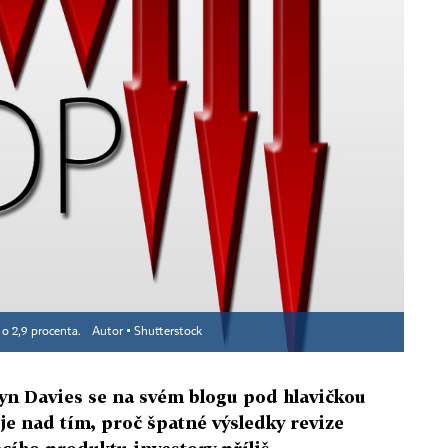
 o 2,9 procenta.
Autor ▪
Shutterstock
n Davies se na svém blogu pod hlavičkou
e nad tím, proč špatné výsledky revize