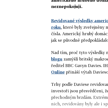
amerického hrubého domác
neznepokojují.
Revidované výsledky americ
roku
, které byly zveřejněny 
čísla. Americký hrubý domác
jak se původně předpokládalo,
Nad tím, proč tyto výsledky n
blogu
zamýšlí britský makro
ředitel BBC Gavyn Davies. I
Online
přináší výtah Davies
Trhy podle Daviese revidovan
investoři jsou přesvědčeni, ž
přechodným brzdám. Extrémní
nich, revidovány byly ale i s