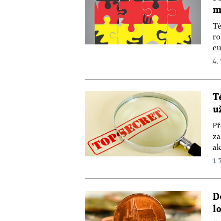
m
Té
ro
eu
4. 
T
u
Př
za
ak
1. 
D
l