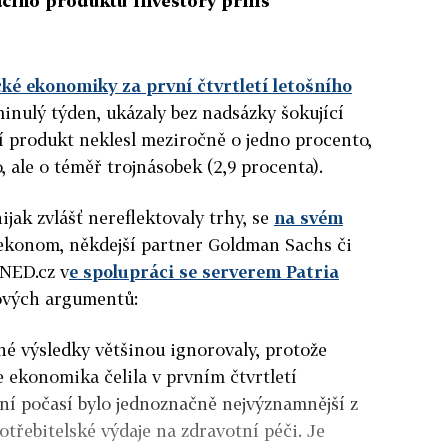
ího produktu investory příliš
ké ekonomiky za první čtvrtletí letošního
minulý týden, ukázaly bez nadsázky šokující
í produkt neklesl meziročně o jedno procento,
 ale o téměř trojnásobek (2,9 procenta).
ijak zvlášť nereflektovaly trhy, se
na svém
ekonom, někdejší partner Goldman Sachs či
HNED.cz v
e spolupráci se serverem Patria
ových argumentů:
é výsledky většinou ignorovaly, protože
e ekonomika čelila v prvním čtvrtletí
 počasí bylo jednoznačně nejvýznamnější z
potřebitelské výdaje na zdravotní péči. Je