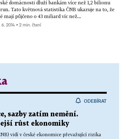
ské domácnosti dluží bankám více než 1,2 bilionu
run. Tato květnová statistika ČNB ukazuje na to, že
dé mají půjčeno o 43 miliard víc než...
. 6. 2014 ▪ 2 min. čtení
ka
ODEBÍRAT
ce, sazby zatím nemění.
ejší růst ekonomiky
B) vidí v české ekonomice převažující rizika