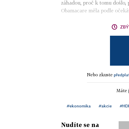
záhadou, proč k tomu došlo,
Obamacare měla podle očekává
ZBÝ
Nebo zkuste
předpla
Máte j
#ekonomika
#akcie
#HD
Nudíte se na