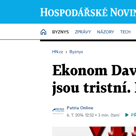
BYZNYS
HOME
ZPRÁVY
NÁZORY
TECH
HN.cz
›
Byznys
Ekonom Davi
jsou tristní.
Patria Online
P
6. 7. 2014 12:52 ▪ 3 min. čtení