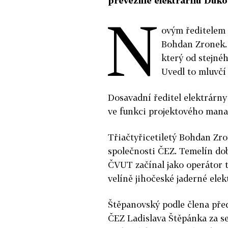
převezme elektrárnu Duko
N
ovým ředitelem 
Bohdan Zronek. 
který od stejné
Uvedl to mluvčí
Dosavadní ředitel elektrárn
ve funkci projektového mana
Třiačtyřicetiletý Bohdan Zro
společnosti ČEZ. Temelín do
ČVUT začínal jako operátor t
velíně jihočeské jaderné ele
Štěpanovský podle člena před
ČEZ Ladislava Štěpánka za se