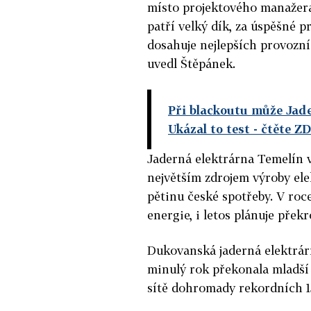
místo projektového manažera
patří velký dík, za úspěšné 
dosahuje nejlepších provozní
uvedl Štěpánek.
Při blackoutu může Jade
Ukázal to test
- čtěte Z
Jaderná elektrárna Temelín v
největším zdrojem výroby elek
pětinu české spotřeby. V roc
energie, i letos plánuje přek
Dukovanská jaderná elektrárna
minulý rok překonala mladší
sítě dohromady rekordních 1