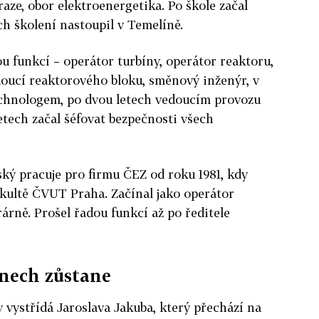
ze, obor elektroenergetika. Po škole začal
ch školení nastoupil v Temelíně.
ou funkcí – operátor turbíny, operátor reaktoru,
doucí reaktorového bloku, směnový inženýr, v
echnologem, po dvou letech vedoucím provozu
etech začal šéfovat bezpečnosti všech
ký pracuje pro firmu ČEZ od roku 1981, kdy
fakultě ČVUT Praha. Začínal jako operátor
árně. Prošel řadou funkcí až po ředitele
nech zůstane
 vystřídá Jaroslava Jakuba, který přechází na