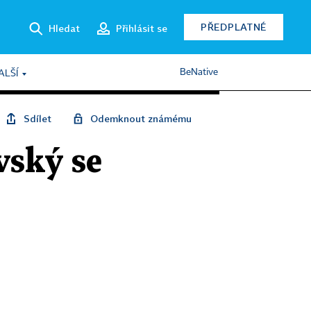
PŘEDPLATNÉ
Hledat
Přihlásit se
BeNative
ALŠÍ
Sdílet
Odemknout známému
vský se