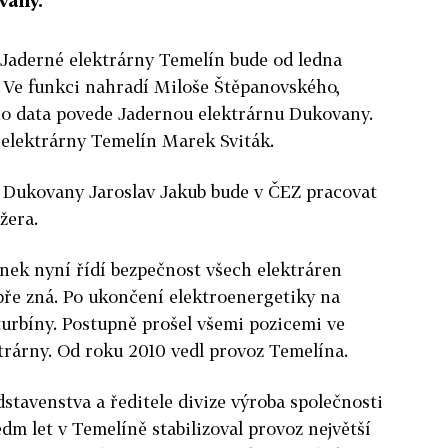
vany.
Jaderné elektrárny Temelín bude od ledna
Ve funkci nahradí Miloše Štěpanovského,
ho data povede Jadernou elektrárnu Dukovany.
 elektrárny Temelín Marek Sviták.
y Dukovany Jaroslav Jakub bude v ČEZ pracovat
žera.
nek nyní řídí bezpečnost všech elektráren
bře zná. Po ukončení elektroenergetiky na
urbíny. Postupně prošel všemi pozicemi ve
ktrárny. Od roku 2010 vedl provoz Temelína.
stavenstva a ředitele divize výroba společnosti
dm let v Temelíně stabilizoval provoz největší