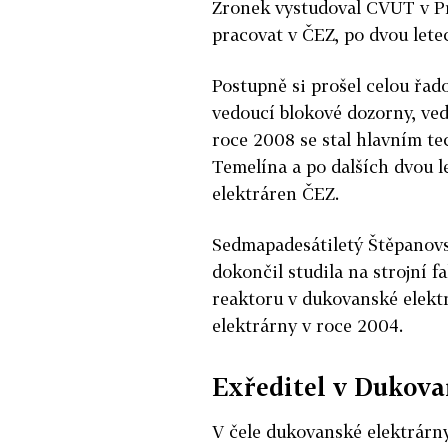
Zronek vystudoval ČVUT v Pra
pracovat v ČEZ, po dvou lete
Postupně si prošel celou řad
vedoucí blokové dozorny, ve
roce 2008 se stal hlavním t
Temelína a po dalších dvou l
elektráren ČEZ.
Sedmapadesátiletý Štěpanovs
dokončil studila na strojní 
reaktoru v dukovanské elektr
elektrárny v roce 2004.
Exředitel v Dukova
V čele dukovanské elektrárny