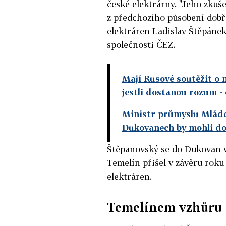
české elektrárny. "Jeho zkuš
z předchozího působení dobř
elektráren Ladislav Štěpánek,
společnosti ČEZ.
Mají Rusové soutěžit o 
jestli dostanou rozum
-
Ministr průmyslu Mláde
Dukovanech by mohli do
Štěpanovský se do Dukovan v
Temelín přišel v závěru roku
elektráren.
Temelínem vzhůru