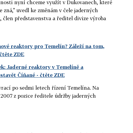
enosti nyní chceme využít v Dukovanech, které
e zná," uvedl ke změnám v čele jaderných
 člen představenstva a ředitel divize výroba
nové reaktory pro Temelín? Záleží na tom,
 čtěte ZDE
k: Jaderné reaktory v Temelíně a
stavět Číňané
- čtěte ZDE
rací po sedmi letech řízení Temelína. Na
 2007 z pozice ředitele údržby jaderných