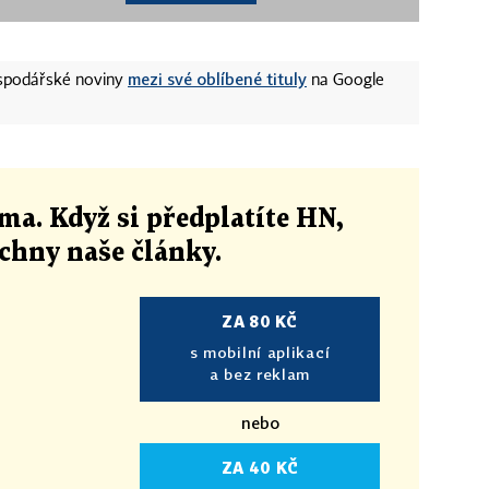
mezi své oblíbené tituly
ospodářské noviny
na Google
ma. Když si předplatíte HN,
echny naše články
.
ZA 80 KČ
s mobilní aplikací
a bez reklam
nebo
ZA 40 KČ