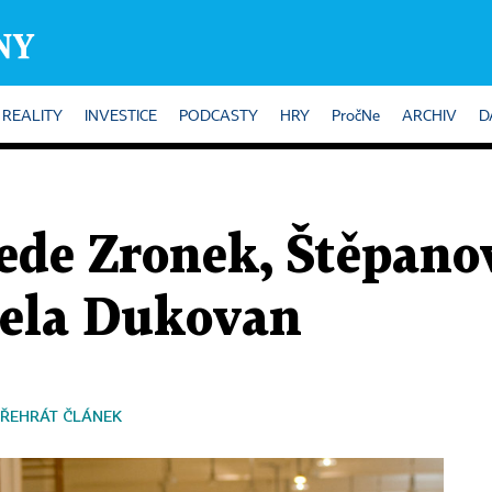
REALITY
INVESTICE
PODCASTY
HRY
PročNe
ARCHIV
D
ede Zronek, Štěpano
čela Dukovan
ŘEHRÁT ČLÁNEK