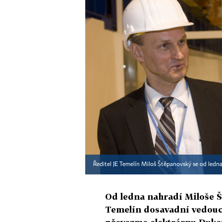
Ředitel JE Temelín Miloš Štěpanovský se od led
Od ledna nahradí Miloše Š
Temelín dosavadní vedouc