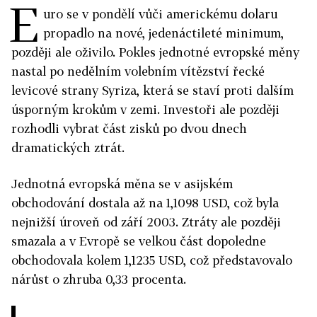
E
uro se v pondělí vůči americkému dolaru
propadlo na nové, jedenáctileté minimum,
později ale oživilo. Pokles jednotné evropské měny
nastal po nedělním volebním vítězství řecké
levicové strany Syriza, která se staví proti dalším
úsporným krokům v zemi. Investoři ale později
rozhodli vybrat část zisků po dvou dnech
dramatických ztrát.
Jednotná evropská měna se v asijském
obchodování dostala až na 1,1098 USD, což byla
nejnižší úroveň od září 2003. Ztráty ale později
smazala a v Evropě se velkou část dopoledne
obchodovala kolem 1,1235 USD, což představovalo
nárůst o zhruba 0,33 procenta.