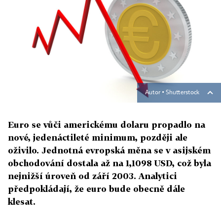
Autor ▪
Shutterstock
Euro se vůči americkému dolaru propadlo na
nové, jedenáctileté minimum, později ale
oživilo. Jednotná evropská měna se v asijském
obchodování dostala až na 1,1098 USD, což byla
nejnižší úroveň od září 2003. Analytici
předpokládají, že euro bude obecně dále
klesat.