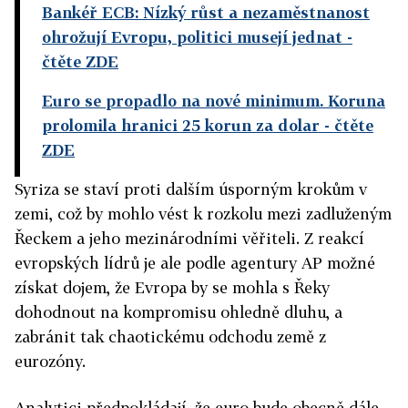
Bankéř ECB: Nízký růst a nezaměstnanost
ohrožují Evropu, politici musejí jednat
-
čtěte ZDE
Euro se propadlo na nové minimum. Koruna
prolomila hranici 25 korun za dolar
- čtěte
ZDE
Syriza se staví proti dalším úsporným krokům v
zemi, což by mohlo vést k rozkolu mezi zadluženým
Řeckem a jeho mezinárodními věřiteli. Z reakcí
evropských lídrů je ale podle agentury AP možné
získat dojem, že Evropa by se mohla s Řeky
dohodnout na kompromisu ohledně dluhu, a
zabránit tak chaotickému odchodu země z
eurozóny.
Analytici předpokládají, že euro bude obecně dále