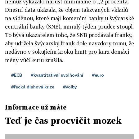
němuž vykázalo nárůst minimálně o 1,2 procenta.
Dnešní data ukázala, že objem takzvaných vkladů
na viděnou, které mají komerční banky u švýcarské
centrální banky (SNB), minulý týden prudce stoupl.
To bývá ukazatelem toho, že SNB prodávala franky,
aby udržela švýcarský frank dole navzdory tomu, že
nedávno v šokujícím kroku limit pro kurz domácí
měny vůči euru zrušila.
#ECB
#kvantitativní uvolňování
#euro
#řecká dluhová krize
#volby
Informace už máte
Teď je čas procvičit mozek