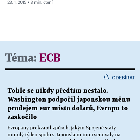
23. 1. 2015 ▪ 3 min. čtení
Téma:
ECB
ODEBÍRAT
Tohle se nikdy předtím nestalo.
Washington podpořil japonskou měnu
prodejem eur místo dolarů, Evropu to
zaskočilo
Evropany překvapil způsob, jakým Spojené státy
minulý týden spolu s Japonskem intervenovaly na