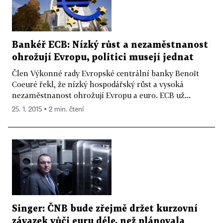
Bankéř ECB: Nízký růst a nezaměstnanost
ohrožují Evropu, politici musejí jednat
Člen Výkonné rady Evropské centrální banky Benoît
Coeuré řekl, že nízký hospodářský růst a vysoká
nezaměstnanost ohrožují Evropu a euro. ECB už...
25. 1. 2015 ▪ 2 min. čtení
Singer: ČNB bude zřejmě držet kurzovní
závazek vůči euru déle, než plánovala