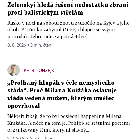
Zelenskyj hledá řešení nedostatku zbraní
proti balistickým střelám
Rusko v noci na sobotu znovu zaútočilo na Kyjev a jeho
okolí. Při útoku zahynul tříletý chlapec se svými
prarodiči. Jeho rodiče a patnáctiletý...
8. 8. 2026 ▪ 3 min. čtení
PETR HONZEJK
„Prolhaný hlupák v čele nemyslícího
stáda“. Proč Milana Knížáka oslavuje
vláda vedená mužem, kterým umělec
opovrhoval
Někteří říkají, že to byl poslední happening Milana
Knížáka. A něco na tom je. Pohřeb se státními poctami
organizovaný těmi, kterými slavný...
7. 8. 2026 ▪ 4 min. čtení