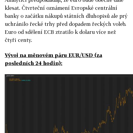
klesat. Čtvrteční oznámení Evropské centrální
banky o začátku nákupů státních dluhopisů ale prý
uchránilo řecké trhy před dopadem řeckých voleb.
Euro od sdělení ECB ztratilo k dolaru více než
čtyři centy.
Vývoj na měnovém páru EUR/USD (za
posledních 24 hodin):