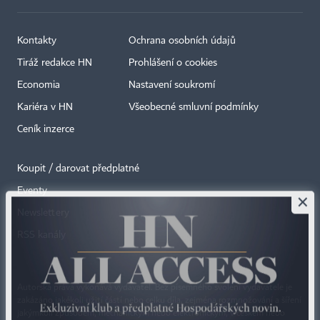
Kontakty
Ochrana osobních údajů
Tiráž redakce HN
Prohlášení o cookies
Economia
Nastavení soukromí
Kariéra v HN
Všeobecné smluvní podmínky
Ceník inzerce
Koupit / darovat předplatné
Eventy
×
Newslettery
RSS kanály
Autorská práva vykonává vydavatel. Bez písemného svolení vydavatele je
zakázáno jakékoli užití částí nebo celku díla, zejména rozmnožování a šíření
jakýmkoli způsobem, mechanickým nebo elektronickým, v českém nebo