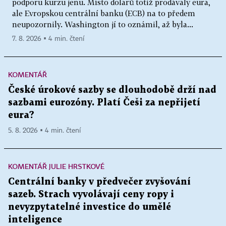
podporu kurzu jenu. Místo dolarů totiž prodávaly eura,
ale Evropskou centrální banku (ECB) na to předem
neupozornily. Washington jí to oznámil, až byla...
7. 8. 2026 ▪ 4 min. čtení
KOMENTÁŘ
České úrokové sazby se dlouhodobě drží nad
sazbami eurozóny. Platí Češi za nepřijetí
eura?
5. 8. 2026 ▪ 4 min. čtení
KOMENTÁŘ JULIE HRSTKOVÉ
Centrální banky v předvečer zvyšování
sazeb. Strach vyvolávají ceny ropy i
nevyzpytatelné investice do umělé
inteligence