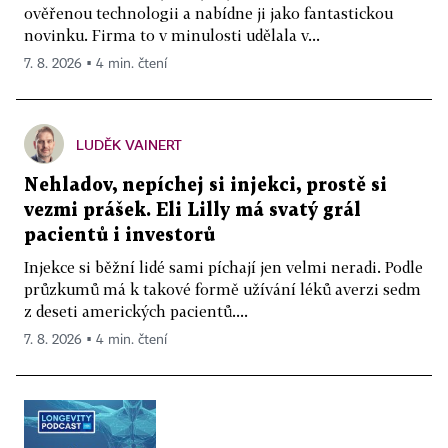
ověřenou technologii a nabídne ji jako fantastickou
novinku. Firma to v minulosti udělala v...
7. 8. 2026 ▪ 4 min. čtení
LUDĚK VAINERT
Nehladov, nepíchej si injekci, prostě si
vezmi prášek. Eli Lilly má svatý grál
pacientů i investorů
Injekce si běžní lidé sami píchají jen velmi neradi. Podle
průzkumů má k takové formě užívání léků averzi sedm
z deseti amerických pacientů....
7. 8. 2026 ▪ 4 min. čtení