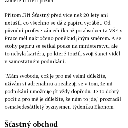
zaměření třetí pozici.
Přitom Jiří Šťastný před více než 20 lety ani
netušil, co všechno se dá z papíru vyrábět. Od
původní profese zámečníka až po absolventa VŠE v
Praze měl nakročeno poněkud jiným směrem. A se
stohy papíru se setkal pouze na ministerstvu, ale
to nebyla kariéra, po které toužil, svoji šanci viděl
v samostatném podnikání.
"Mám svobodu, což je pro mě velmi důležité,
užívám si adrenalinu a realizuji se v tom, že mi
podnikání umožňuje jít vždy dopředu. Je to dobrý
pocit a pro mě je důležité, že nám to jde," prozradil
osmašedesátiletý byznysmen týdeníku Ekonom.
Šťastný obchod