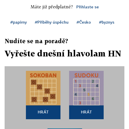
Máte již předplatné?
Přihlaste se
#papírny
#Příběhy úspěchu
#Česko
#byznys
Nudíte se na poradě?
Vyřešte dnešní hlavolam HN
HRÁT
HRÁT