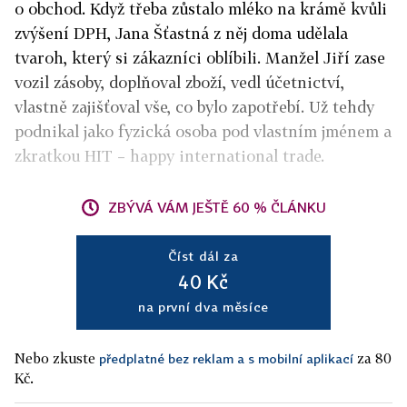
o obchod. Když třeba zůstalo mléko na krámě kvůli
zvýšení DPH, Jana Šťastná z něj doma udělala
tvaroh, který si zákazníci oblíbili. Manžel Jiří zase
vozil zásoby, doplňoval zboží, vedl účetnictví,
vlastně zajišťoval vše, co bylo zapotřebí. Už tehdy
podnikal jako fyzická osoba pod vlastním jménem a
zkratkou HIT – happy international trade.
ZBÝVÁ VÁM JEŠTĚ 60 % ČLÁNKU
Číst dál za
40 Kč
na první dva měsíce
Nebo zkuste
za 80
předplatné bez reklam a s mobilní aplikací
Kč.