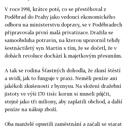
V roce 1991, krátce poté, co se přestěhoval z
Poděbrad do Prahy jako vedoucí ekonomického
odboru na ministerstvu dopravy, se v Poděbradech
připravovala první malá privatizace. Dražila se
samoobsluha potravin, na kterou upozornil tehdy
šestnáctiletý syn Martin s tím, že se dočetl, že v
dobách revoluce dochází k majetkovým přesunům.
A tak se rodina Šťastných dohodla, že zkusí štěstí
a uvidí, jak to funguje v praxi. Neměli peníze ani
jakékoli zkušenosti z byznysu. Na složení dražební
jistoty ve výši 170 tisíc korun si museli půjčit,
stejně jako tři miliony, aby zaplatili obchod, a další
peníze na nákup zboží.
Oba manželé opustili zaměstnání a začali se starat