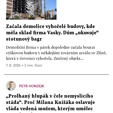
Začala demolice vyhořelé budovy, kde
měla sklad firma Vasky. Dům „ukusuje“
stotunový bagr
Demoliční firma v pátek dopoledne začala bourat
výškovou budovu v někdejším továrním areálu ve Zlíně,
která v červenci vyhořela. Zničený objekt...
7. 8. 2026 ▪ 3 min. čtení
PETR HONZEJK
„Prolhaný hlupák v čele nemyslícího
stáda“. Proč Milana Knížáka oslavuje
vláda vedená mužem, kterým umělec