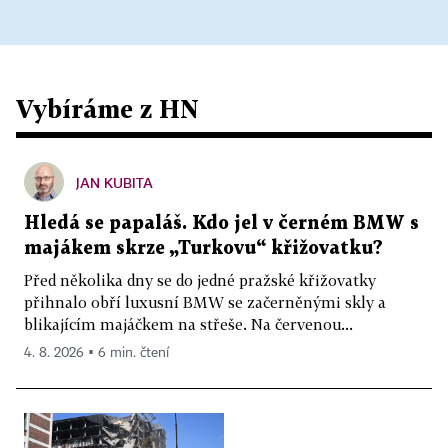
Vybíráme z HN
JAN KUBITA
Hledá se papaláš. Kdo jel v černém BMW s
majákem skrze „Turkovu“ křižovatku?
Před několika dny se do jedné pražské křižovatky
přihnalo obří luxusní BMW se začerněnými skly a
blikajícím majáčkem na střeše. Na červenou...
4. 8. 2026 ▪ 6 min. čtení