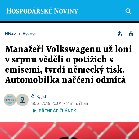
HN.cz
›
Byznys
Manažeři Volkswagenu už loni
v srpnu věděli o potížích s
emisemi, tvrdí německý tisk.
Automobilka nařčení odmítá
ČTK
jsf
,
18. 3. 2016 20:04 ▪ 2 min. čtení
PŘEHRÁT ČLÁNEK