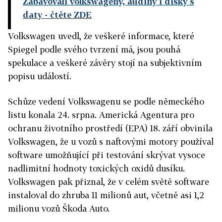
Zabavovali volkswageny, audiny i disky s
daty
- čtěte ZDE
Volkswagen uvedl, že veškeré informace, které
Spiegel podle svého tvrzení má, jsou pouhá
spekulace a veškeré závěry stojí na subjektivním
popisu událostí.
Schůze vedení Volkswagenu se podle německého
listu konala 24. srpna. Americká Agentura pro
ochranu životního prostředí (EPA) 18. září obvinila
Volkswagen, že u vozů s naftovými motory používal
software umožňující při testování skrývat vysoce
nadlimitní hodnoty toxických oxidů dusíku.
Volkswagen pak přiznal, že v celém světě software
instaloval do zhruba 11 milionů aut, včetně asi 1,2
milionu vozů Škoda Auto.