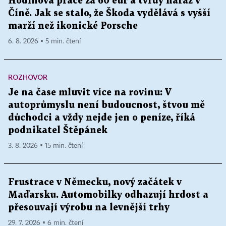
Hodinová práce za 60 eur a tvrdý náraz v
Číně. Jak se stalo, že Škoda vydělává s vyšší
marží než ikonické Porsche
6. 8. 2026 ▪ 5 min. čtení
ROZHOVOR
Je na čase mluvit více na rovinu: V
autoprůmyslu není budoucnost, štvou mě
důchodci a vždy nejde jen o peníze, říká
podnikatel Štěpánek
3. 8. 2026 ▪ 15 min. čtení
Frustrace v Německu, nový začátek v
Maďarsku. Automobilky odhazují hrdost a
přesouvají výrobu na levnější trhy
29. 7. 2026 ▪ 6 min. čtení