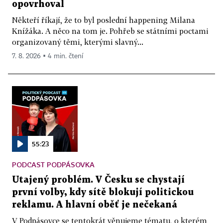
opovrhoval
Někteří říkají, že to byl poslední happening Milana
Knížáka. A něco na tom je. Pohřeb se státními poctami
organizovaný těmi, kterými slavný...
7. 8. 2026 ▪ 4 min. čtení
55:23
PODCAST PODPÁSOVKA
Utajený problém. V Česku se chystají
první volby, kdy sítě blokují politickou
reklamu. A hlavní oběť je nečekaná
V Podpásovce se tentokrát věnujeme tématu, o kterém