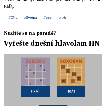
Rafaj.
#Čína
#Evropa
#ocel
#trh
Nudíte se na poradě?
Vyřešte dnešní hlavolam HN
HRÁT
HRÁT