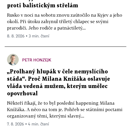
proti balistickým střelám
Rusko v noci na sobotu znovu zaútočilo na Kyjev a jeho
okolí. Při útoku zahynul tříletý chlapec se svými
prarodiči. Jeho rodiče a patnáctiletý...
8. 8. 2026 ▪ 3 min. čtení
PETR HONZEJK
„Prolhaný hlupák v čele nemyslícího
stáda“. Proč Milana Knížáka oslavuje
vláda vedená mužem, kterým umělec
opovrhoval
Někteří říkají, že to byl poslední happening Milana
Knížáka. A něco na tom je. Pohřeb se státními poctami
organizovaný těmi, kterými slavný...
7. 8. 2026 ▪ 4 min. čtení