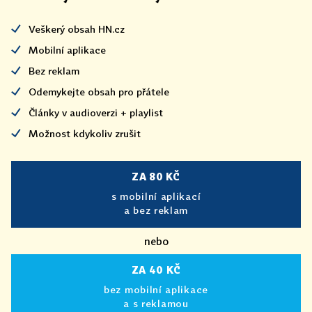
Veškerý obsah HN.cz
Mobilní aplikace
Bez reklam
Odemykejte obsah pro přátele
Články v audioverzi + playlist
Možnost kdykoliv zrušit
ZA 80 KČ
s mobilní aplikací
a bez reklam
nebo
ZA 40 KČ
bez mobilní aplikace
a s reklamou