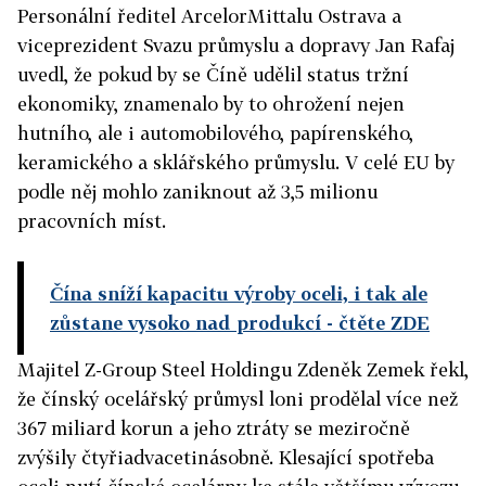
Personální ředitel ArcelorMittalu Ostrava a
viceprezident Svazu průmyslu a dopravy Jan Rafaj
uvedl, že pokud by se Číně udělil status tržní
ekonomiky, znamenalo by to ohrožení nejen
hutního, ale i automobilového, papírenského,
keramického a sklářského průmyslu. V celé EU by
podle něj mohlo zaniknout až 3,5 milionu
pracovních míst.
Čína sníží kapacitu výroby oceli, i tak ale
zůstane vysoko nad produkcí
- čtěte ZDE
Majitel Z-Group Steel Holdingu Zdeněk Zemek řekl,
že čínský ocelářský průmysl loni prodělal více než
367 miliard korun a jeho ztráty se meziročně
zvýšily čtyřiadvacetinásobně. Klesající spotřeba