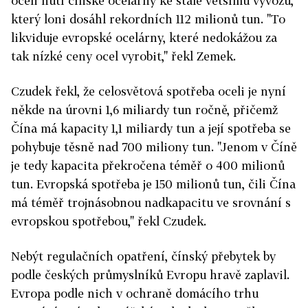
oceli nutí čínské ocelárny ke stále většímu vývozu,
který loni dosáhl rekordních 112 milionů tun. "To
likviduje evropské ocelárny, které nedokážou za
tak nízké ceny ocel vyrobit," řekl Zemek.
Czudek řekl, že celosvětová spotřeba oceli je nyní
někde na úrovni 1,6 miliardy tun ročně, přičemž
Čína má kapacity 1,1 miliardy tun a její spotřeba se
pohybuje těsně nad 700 miliony tun. "Jenom v Číně
je tedy kapacita překročena téměř o 400 milionů
tun. Evropská spotřeba je 150 milionů tun, čili Čína
má téměř trojnásobnou nadkapacitu ve srovnání s
evropskou spotřebou," řekl Czudek.
Nebýt regulačních opatření, čínský přebytek by
podle českých průmyslníků Evropu hravě zaplavil.
Evropa podle nich v ochraně domácího trhu