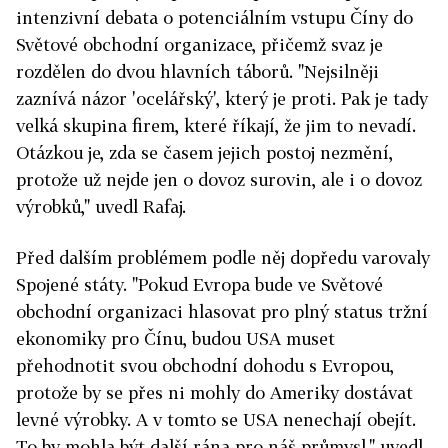
intenzivní debata o potenciálním vstupu Číny do
Světové obchodní organizace, přičemž svaz je
rozdělen do dvou hlavních táborů. "Nejsilněji
zaznívá názor 'ocelářský', který je proti. Pak je tady
velká skupina firem, které říkají, že jim to nevadí.
Otázkou je, zda se časem jejich postoj nezmění,
protože už nejde jen o dovoz surovin, ale i o dovoz
výrobků," uvedl Rafaj.
Před dalším problémem podle něj dopředu varovaly
Spojené státy. "Pokud Evropa bude ve Světové
obchodní organizaci hlasovat pro plný status tržní
ekonomiky pro Čínu, budou USA muset
přehodnotit svou obchodní dohodu s Evropou,
protože by se přes ni mohly do Ameriky dostávat
levné výrobky. A v tomto se USA nenechají obejít.
To by mohla být další rána pro náš průmysl," uvedl