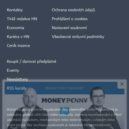
Kontakty
Ochrana osobních údajů
Tiráž redakce HN
Prohlášení o cookies
Economia
Nastavení soukromí
Kariéra v HN
Všeobecné smluvní podmínky
Ceník inzerce
Koupit / darovat předplatné
Eventy
×
Newslettery
RSS kanály
Autorská práva vykonává vydavatel. Bez písemného svolení vydavatele je
zakázáno jakékoli užití částí nebo celku díla, zejména rozmnožování a šíření
jakýmkoli způsobem, mechanickým nebo elektronickým, v českém nebo
jiném jazyce. Bez souhlasu vydavatele je zakázáno též rozmnožování