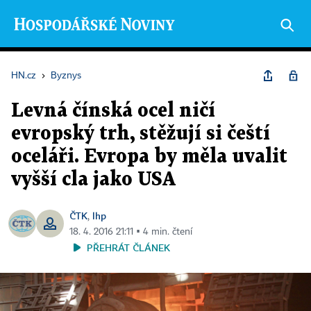
HN.cz
›
Byznys
Levná čínská ocel ničí
evropský trh, stěžují si čeští
oceláři. Evropa by měla uvalit
vyšší cla jako USA
ČTK
lhp
,
18. 4. 2016 21:11 ▪ 4 min. čtení
PŘEHRÁT ČLÁNEK