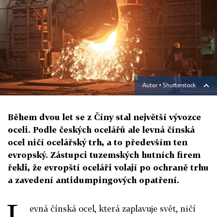
Autor ▪
Shutterstock
Během dvou let se z Číny stal největší vývozce
oceli. Podle českých ocelářů ale levná čínská
ocel ničí ocelářský trh, a to především ten
evropský. Zástupci tuzemských hutních firem
řekli, že evropští oceláři volají po ochraně trhu
a zavedení antidumpingových opatření.
L
evná čínská ocel, která zaplavuje svět, ničí