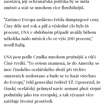
zaostává, její ochranářská politika by se měla
změnit a stát se mnohem více flexibilnější.
"Zatímco Evropa nedávno řešila dumpingové ceny
Číny déle než rok a půl a výsledné clo bylo 16
procent, USA v obdobném případě uvalily během
několika málo měsíců clo ve výši 200 procent,"
uvedl Rafaj.
USA jsou podle Czudka mnohem pružnější a vůči
Číně tvrdší. "To ovšem znamená, že do Ameriky se
moc čínského ocelářského zboží při těchto
omezeních nedostane a bude se to hnát všechno
do Evropy," řekl generální ředitel TŽ. Upozornil, že
čínský ocelářský průmysl navíc nemusí plnit stejné
podmínky jako ten evropský, a tak výrazně více
zatěžuje životní prostředí.