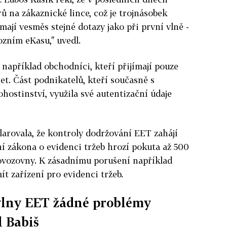
 na zákaznické lince, což je trojnásobek
ají vesměs stejné dotazy jako při první vlně -
vozním eKasu," uvedl.
například obchodníci, kteří přijímají pouze
et. Část podnikatelů, kteří současně s
ostinství, využila své autentizační údaje
klarovala, že kontroly dodržování EET zahájí
í zákona o evidenci tržeb hrozí pokuta až 500
vozovny. K zásadnímu porušení například
t zařízení pro evidenci tržeb.
vlny EET žádné problémy
l Babiš