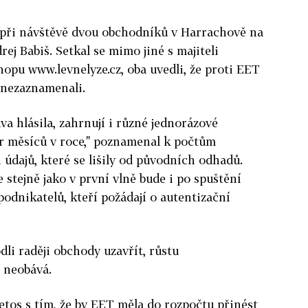
 při návštěvě dvou obchodníků v Harrachově na
ej Babiš. Setkal se mimo jiné s majiteli
opu www.levnelyze.cz, oba uvedli, že proti EET
 nezaznamenali.
áva hlásila, zahrnují i různé jednorázové
ár měsíců v roce," poznamenal k počtům
údajů, které se lišily od původních odhadů.
 stejně jako v první vlně bude i po spuštění
podnikatelů, kteří požádají o autentizační
li raději obchody uzavřít, růstu
 neobává.
letos s tím, že by EET měla do rozpočtu přinést