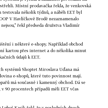
třehli. Místní prodavačka řekla, že venkovská
 testovala několik týdnů, a náběh EET byl
 COOP V Havlíčkově Brodě nezaznamenalo
nejsou," řekl předseda družstva Vladimír
jištění i některé e-shopy. Například obchod
ební kartou přes internet a do několika minut
ikačních údajů k EET.
ích systémů Shoptet Miroslava Uďana má
ovina e-shopů, které tuto povinnost mají.
hopařů má současně i kamenný obchod. Dá se
ší, v 90 procentech případů měli EET včas
z Luboš Kasík řekl, že v posledních dnech