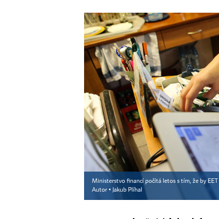
Ministerstvo financí počítá letos s tím, že by EE
Autor ▪
Jakub Plíhal