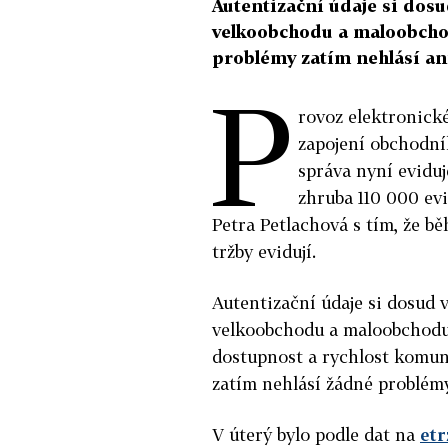
Autentizační údaje si dosu
velkoobchodu a maloobcho
problémy zatím nehlásí an
P
rovoz elektronick
zapojení obchodní
správa nyní evidu
zhruba 110 000 evi
Petra Petlachová s tím, že bě
tržby evidují.
Autentizační údaje si dosud 
velkoobchodu a maloobchodu.
dostupnost a rychlost komun
zatím nehlásí žádné problémy
V úterý bylo podle dat na
etr