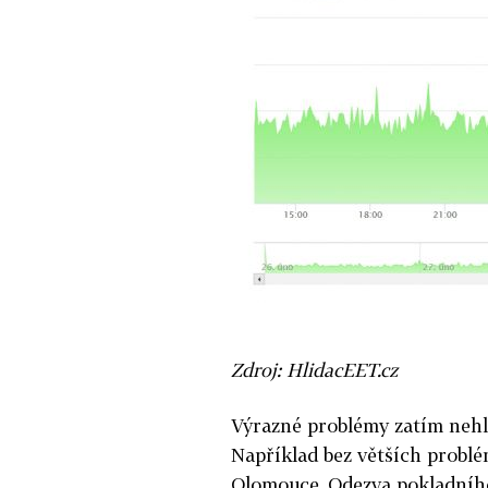
Zdroj: HlidacEET.cz
Výrazné problémy zatím nehl
Například bez větších probl
Olomouce. Odezva pokladního 