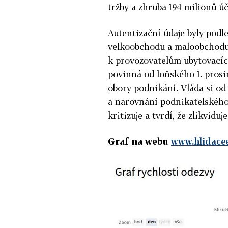
tržby a zhruba 194 milionů ú
Autentizační údaje byly podl
velkoobchodu a maloobchodu, 
k provozovatelům ubytovacích
povinná od loňského 1. prosi
obory podnikání. Vláda si od
a narovnání podnikatelského
kritizuje a tvrdí, že zlikvid
Graf na webu
www.hlidacee