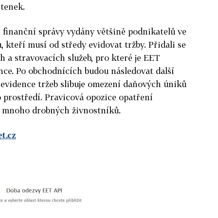
čtenek.
e finanční správy vydány většině podnikatelů ve
kteří musí od středy evidovat tržby. Přidali se
 a stravovacích služeb, pro které je EET
nce. Po obchodnících budou následovat další
 evidence tržeb slibuje omezení daňových úniků
 prostředí. Pravicová opozice opatření
uje mnoho drobných živnostníků.
t.cz