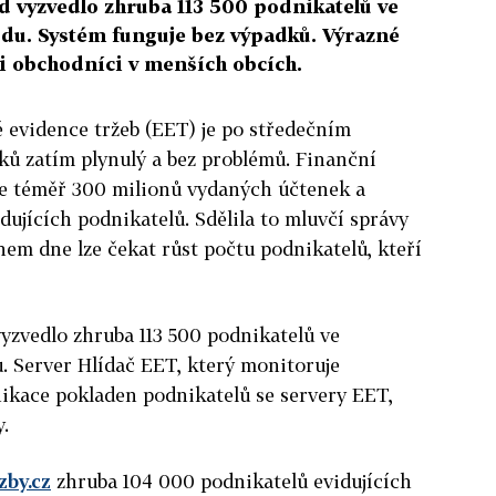
d vyzvedlo zhruba 113 500 podnikatelů ve
du. Systém funguje bez výpadků. Výrazné
i obchodníci v menších obcích.
é evidence tržeb (EET) je po středečním
ků zatím plynulý a bez problémů. Finanční
je téměř 300 milionů vydaných účtenek a
dujících podnikatelů. Sdělila to mluvčí správy
hem dne lze čekat růst počtu podnikatelů, kteří
vyzvedlo zhruba 113 500 podnikatelů ve
 Server Hlídač EET, který monitoruje
ikace pokladen podnikatelů se servery EET,
.
zby.cz
zhruba 104 000 podnikatelů evidujících