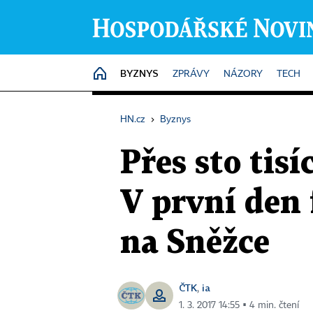
BYZNYS
HOME
ZPRÁVY
NÁZORY
TECH
HN.cz
›
Byznys
Přes sto tis
V první den 
na Sněžce
ČTK
ia
,
1. 3. 2017 14:55 ▪ 4 min. čtení