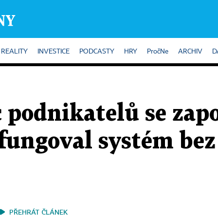
REALITY
INVESTICE
PODCASTY
HRY
PročNe
ARCHIV
D
íc podnikatelů se zap
fungoval systém bez
PŘEHRÁT ČLÁNEK