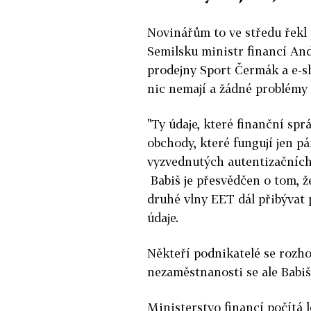
Novinářům to ve středu řekl
Semilsku ministr financí Andr
prodejny Sport Čermák a e-sh
nic nemají a žádné problémy
"Ty údaje, které finanční spr
obchody, které fungují jen p
vyzvednutých autentizačních 
Babiš je přesvědčen o tom, že
druhé vlny EET dál přibývat 
údaje.
Někteří podnikatelé se rozhod
nezaměstnanosti se ale Babiš
Ministerstvo financí počítá 