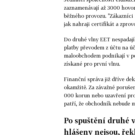
zaznamenávají až 3000 hovorů
běžného provozu. "Zákazníci m
jak nahraji certifikát a zpro
Do druhé vlny EET nespadají 
platby převodem z účtu na úč
maloobchodem podnikají v poh
získané pro první vlnu.
Finanční správa již dříve de
okamžitě. Za závažné porušen
000 korun nebo uzavření pro
patří, že obchodník nebude mí
Po spuštění druhé 
hlášeny nejsou, řek