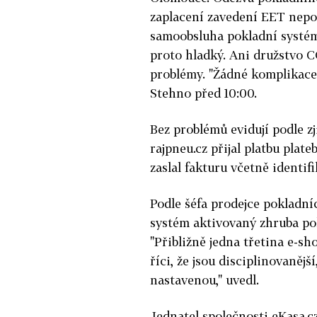
zaplacení zavedení EET nepos
samoobsluha pokladní systém
proto hladký. Ani družstvo
problémy. "Žádné komplikace 
Stehno před 10:00.
Bez problémů evidují podle z
rajpneu.cz přijal platbu plat
zaslal fakturu včetně identif
Podle šéfa prodejce pokladn
systém aktivovaný zhruba pol
"Přibližně jedna třetina e-s
říci, že jsou disciplinovaněj
nastavenou," uvedl.
Jednatel společnosti eKasa.c