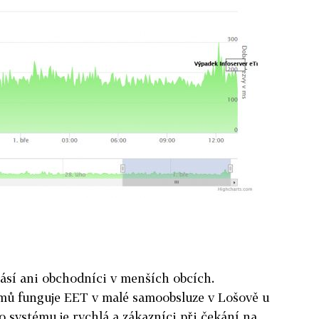
ásí ani obchodníci v menších obcích.
émů funguje EET v malé samoobsluze v Lošově u
systému je rychlá a zákazníci při čekání na