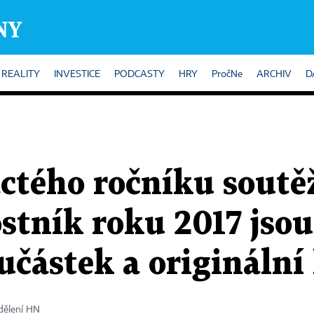
REALITY
INVESTICE
PODCASTY
HRY
PročNe
ARCHIV
D
áctého ročníku soutě
stník roku 2017 jso
učástek a originální
dělení HN