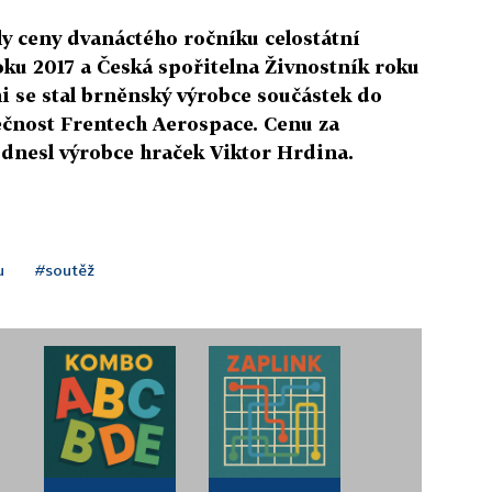
ly ceny dvanáctého ročníku celostátní
ku 2017 a Česká spořitelna Živnostník roku
i se stal brněnský výrobce součástek do
lečnost Frentech Aerospace. Cenu za
odnesl výrobce hraček Viktor Hrdina.
u
#soutěž