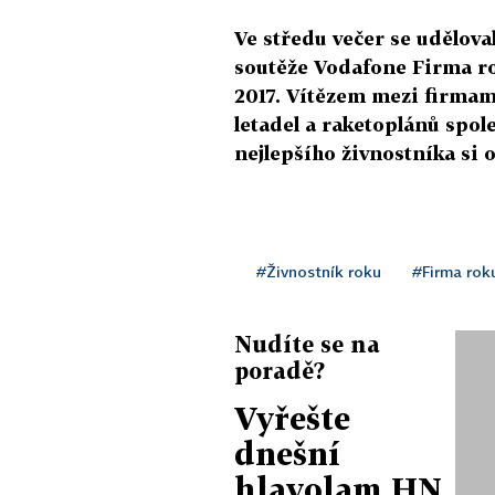
Ve středu večer se udělova
soutěže Vodafone Firma ro
2017. Vítězem mezi firmam
letadel a raketoplánů spo
nejlepšího živnostníka si 
#Živnostník roku
#Firma rok
Nudíte se na
poradě?
Vyřešte
dnešní
hlavolam HN