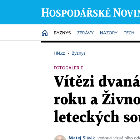
BYZNYS
HOME
ZPRÁVY
NÁZORY
TECH
HN.cz
›
Byznys
FOTOGALERIE
Vítězi dvan
roku a Živno
leteckých so
Matej Slávik
vedoucí vizuálního od