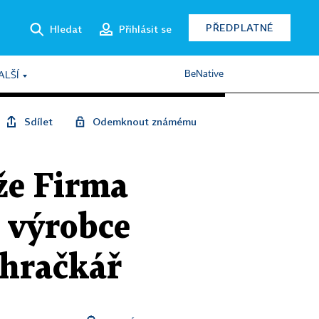
PŘEDPLATNÉ
Hledat
Přihlásit se
BeNative
ALŠÍ
Sdílet
Odemknout známému
že Firma
u výrobce
 hračkář