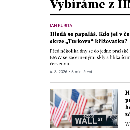
Vybíráme z H
JAN KUBITA
Hledá se papaláš. Kdo jel v
skrze „Turkovu“ křižovatku?
Před několika dny se do jedné pražské
BMW se začerněnými skly a blikající
červenou...
4. 8. 2026 ▪ 6 min. čtení
H
p
h
z
Wa