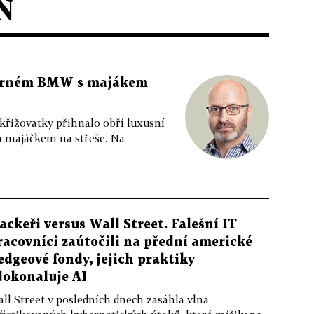
N
 černém BMW s majákem
 křižovatky přihnalo obří luxusní
m majáčkem na střeše. Na
ackeři versus Wall Street. Falešní IT
racovníci zaútočili na přední americké
edgeové fondy, jejich praktiky
dokonaluje AI
ll Street v posledních dnech zasáhla vlna