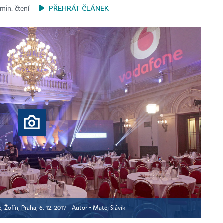
PŘEHRÁT ČLÁNEK
 min. čtení
, Žofín, Praha, 6. 12. 2017
Autor ▪
Matej Slávik