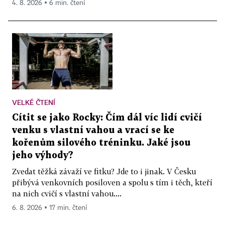
4. 8. 2026 ▪ 6 min. čtení
VELKÉ ČTENÍ
Cítit se jako Rocky: Čím dál víc lidí cvičí
venku s vlastní vahou a vrací se ke
kořenům silového tréninku. Jaké jsou
jeho výhody?
Zvedat těžká závaží ve fitku? Jde to i jinak. V Česku
přibývá venkovních posiloven a spolu s tím i těch, kteří
na nich cvičí s vlastní vahou....
6. 8. 2026 ▪ 17 min. čtení