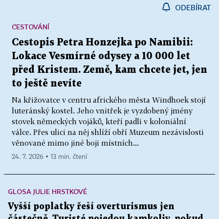
ODEBÍRAT
CESTOVÁNÍ
Cestopis Petra Honzejka po Namibii:
Lokace Vesmírné odysey a 10 000 let
před Kristem. Země, kam chcete jet, jen
to ještě nevíte
Na křižovatce v centru afrického města Windhoek stojí
luteránský kostel. Jeho vnitřek je vyzdobený jmény
stovek německých vojáků, kteří padli v koloniální
válce. Přes ulici na něj shlíží obří Muzeum nezávislosti
věnované mimo jiné boji místních...
24. 7. 2026 ▪ 13 min. čtení
GLOSA JULIE HRSTKOVÉ
Vyšší poplatky řeší overturismus jen
částečně. Turisté pojedou kamkoliv, pokud