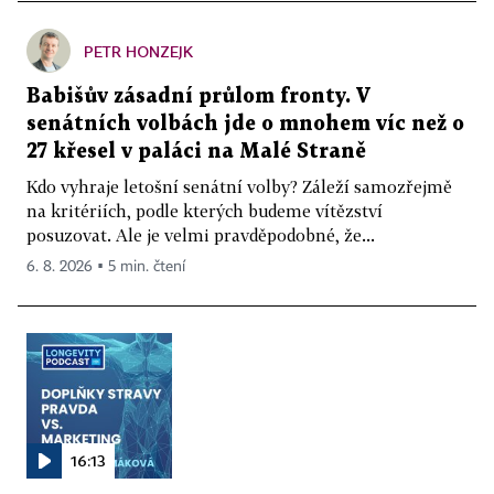
PETR HONZEJK
Babišův zásadní průlom fronty. V
senátních volbách jde o mnohem víc než o
27 křesel v paláci na Malé Straně
Kdo vyhraje letošní senátní volby? Záleží samozřejmě
na kritériích, podle kterých budeme vítězství
posuzovat. Ale je velmi pravděpodobné, že...
6. 8. 2026 ▪ 5 min. čtení
16:13