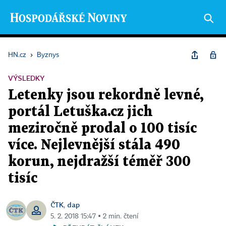
HN.cz
›
Byznys
VÝSLEDKY
Letenky jsou rekordně levné,
portál Letuška.cz jich
meziročně prodal o 100 tisíc
více. Nejlevnější stála 490
korun, nejdražší téměř 300
tisíc
ČTK
dap
,
5. 2. 2018 15:47 ▪ 2 min. čtení