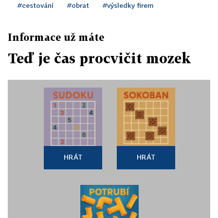
#cestování
#obrat
#výsledky firem
Informace už máte
Teď je čas procvičit mozek
HRÁT
HRÁT