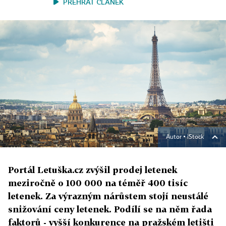
PŘEHRÁT ČLÁNEK
Autor ▪
iStock
Portál Letuška.cz zvýšil prodej letenek
meziročně o 100 000 na téměř 400 tisíc
letenek. Za výrazným nárůstem stojí neustálé
snižování ceny letenek. Podílí se na něm řada
faktorů - vyšší konkurence na pražském letišti