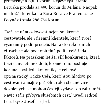
průměrných 8900 korun. Nejlevnější letenku
Letuška prodala za 490 korun do Milána. Naopak
nejdražší letenka na Bora-Bora ve Francouzské
Polynésii stála 288 764 korun.
"Daří se nám oslovovat nejen soukromé
cestovatele, ale i firemní klientelu, která tvoří
významný podíl prodejů. Na takto rekordních
cifrách se ale pochopitelně podílí celá řada
faktorů. Na pražském letišti sílí konkurence, která
tlačí ceny letenek dolů, kromě toho posiluje
koruna a výhled ekonomiky je celkově
optimistický. Takže Češi, kteří jsou hladoví po
cestování a mají v průběhu roku obecně více
dovolených, se mohou častěji vydávat do zahraničí.
Navíc stále přibývá služebních cest," uvedl ředitel
Letušky.cz Josef Trejbal.