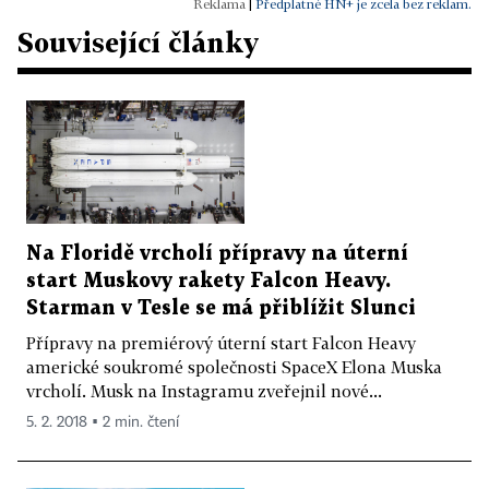
|
Předplatné HN+ je zcela bez reklam.
Související články
Na Floridě vrcholí přípravy na úterní
start Muskovy rakety Falcon Heavy.
Starman v Tesle se má přiblížit Slunci
Přípravy na premiérový úterní start Falcon Heavy
americké soukromé společnosti SpaceX Elona Muska
vrcholí. Musk na Instagramu zveřejnil nové...
5. 2. 2018 ▪ 2 min. čtení