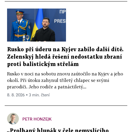
Rusko při úderu na Kyjev zabilo další dítě.
Zelenskyj hledá řešení nedostatku zbraní
proti balistickým střelám
Rusko v noci na sobotu znovu zaútočilo na Kyjev a jeho
okolí. Při útoku zahynul tříletý chlapec se svými
prarodiči. Jeho rodiče a patnáctiletý...
8. 8. 2026 ▪ 3 min. čtení
PETR HONZEJK
„Prolhaný hlupák v čele nemyslícího