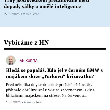
Trhy jsou svědkem přetahované mezi
dopady války a umělé inteligence
15. 6. 2026 ▪ 2 min. čtení
Vybíráme z HN
JAN KUBITA
Hledá se papaláš. Kdo jel v černém BMW s
majákem skrze „Turkovu“ křižovatku?
Před několika dny se do jedné pražské křižovatky
přihnalo obří luxusní BMW se začerněnými skly a
blikajícím majáčkem na střeše. Na červenou...
4. 8. 2026 ▪ 6 min. čtení