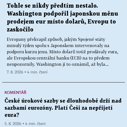
Tohle se nikdy předtím nestalo.
Washington podpořil japonskou měnu
prodejem eur místo dolarů, Evropu to
zaskočilo
Evropany překvapil způsob, jakým Spojené státy
minulý týden spolu s Japonskem intervenovaly na
podporu kurzu jenu. Místo dolarů totiž prodávaly eura,
ale Evropskou centrální banku (ECB) na to předem
neupozornily. Washington jí to oznámil, až byla...
7. 8. 2026 ▪ 4 min. čtení
KOMENTÁŘ
České úrokové sazby se dlouhodobě drží nad
sazbami eurozóny. Platí Češi za nepřijetí
eura?
5. 8. 2026 ▪ 4 min. čtení