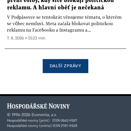
první volby, kdy sítě blokují politickou
reklamu. A hlavní oběť je nečekaná
V Podpásovce se tentokrát věnujeme tématu, o kterém
se vůbec nemluví. Meta začala blokovat politickou
reklamu na Facebooku a Instagramu a...
7. 8. 2026 ▪ 55:23 min.
DALŠÍ ZPRÁVY
©
1996-2026
Economia, a.s.
Hospodářské noviny (print) ISSN 0862-9587
Hospodářské noviny (online) ISSN 2787-950X