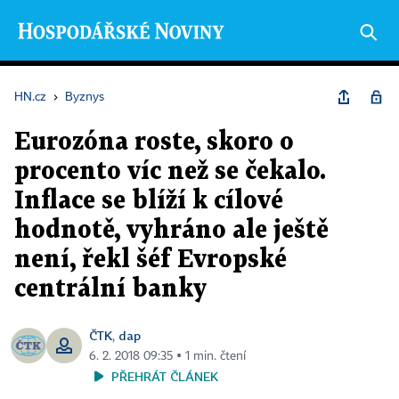
HN.cz
›
Byznys
Eurozóna roste, skoro o
procento víc než se čekalo.
Inflace se blíží k cílové
hodnotě, vyhráno ale ještě
není, řekl šéf Evropské
centrální banky
ČTK
dap
,
6. 2. 2018 09:35 ▪ 1 min. čtení
PŘEHRÁT ČLÁNEK