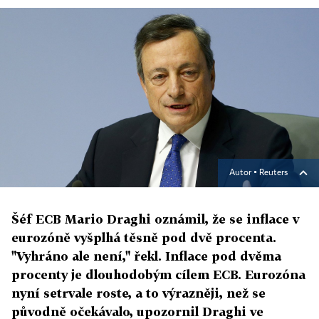
Autor ▪
Reuters
Šéf ECB Mario Draghi oznámil, že se inflace v
eurozóně vyšplhá těsně pod dvě procenta.
"Vyhráno ale není," řekl. Inflace pod dvěma
procenty je dlouhodobým cílem ECB. Eurozóna
nyní setrvale roste, a to výrazněji, než se
původně očekávalo, upozornil Draghi ve