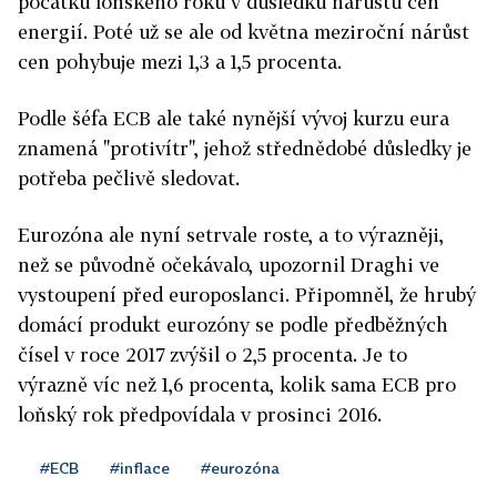
počátku loňského roku v důsledku nárůstu cen
energií. Poté už se ale od května meziroční nárůst
cen pohybuje mezi 1,3 a 1,5 procenta.
Podle šéfa ECB ale také nynější vývoj kurzu eura
znamená "protivítr", jehož střednědobé důsledky je
potřeba pečlivě sledovat.
Eurozóna ale nyní setrvale roste, a to výrazněji,
než se původně očekávalo, upozornil Draghi ve
vystoupení před europoslanci. Připomněl, že hrubý
domácí produkt eurozóny se podle předběžných
čísel v roce 2017 zvýšil o 2,5 procenta. Je to
výrazně víc než 1,6 procenta, kolik sama ECB pro
loňský rok předpovídala v prosinci 2016.
#ECB
#inflace
#eurozóna