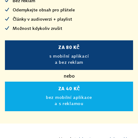
Bez reklam
Odemykejte obsah pro přátele
Články v audioverzi + playlist
Možnost kdykoliv zrušit
ZA 80 KČ
s mobilní aplikací
a bez reklam
nebo
ZA 40 KČ
bez mobilní aplikace
a s reklamou