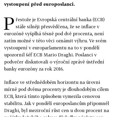
vystoupení před europoslanci.
P
řestože je Evropská centrální banka (ECB)
stále silněji přesvědčena, že se inflace v
eurozóně vyšplhá těsně pod dvě procenta, není
zatím možné v této věci oznámit výhru. Ve svém
vystoupení v europarlamentu na to v pondělí
upozornil šéf ECB Mario Draghi. Poslanci v
podvečer diskutovali o výroční zprávě ústřední
banky eurozóny za rok 2016.
Inflace ve střednědobém horizontu na úrovni
mírně pod dvěma procenty je dlouhodobým cílem
ECB, která tímto způsobem vymezila cenovou
stabilitu. Jak v pondělí europoslancům připomněl
Draghi, byl meziroční růst cen u dvou procent na