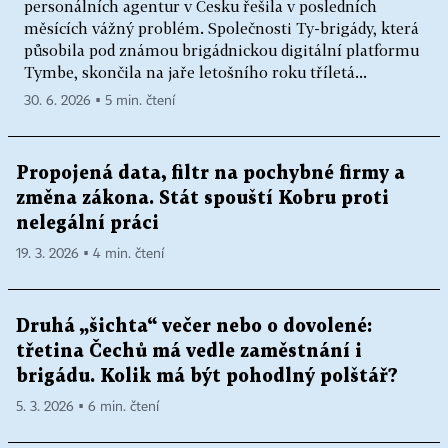
personálních agentur v Česku řešila v posledních
měsících vážný problém. Společnosti Ty-brigády, která
působila pod známou brigádnickou digitální platformu
Tymbe, skončila na jaře letošního roku tříletá...
30. 6. 2026 ▪ 5 min. čtení
Propojená data, filtr na pochybné firmy a
změna zákona. Stát spouští Kobru proti
nelegální práci
19. 3. 2026 ▪ 4 min. čtení
Druhá „šichta“ večer nebo o dovolené:
třetina Čechů má vedle zaměstnání i
brigádu. Kolik má být pohodlný polštář?
5. 3. 2026 ▪ 6 min. čtení