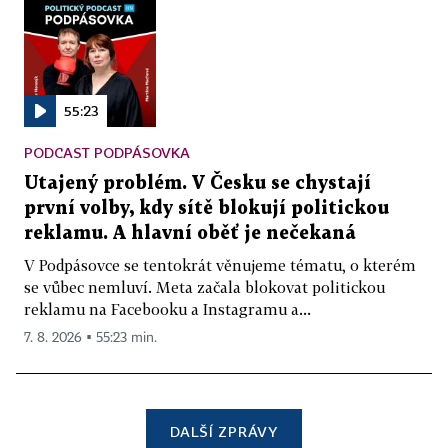
55:23
PODCAST PODPÁSOVKA
Utajený problém. V Česku se chystají
první volby, kdy sítě blokují politickou
reklamu. A hlavní oběť je nečekaná
V Podpásovce se tentokrát věnujeme tématu, o kterém
se vůbec nemluví. Meta začala blokovat politickou
reklamu na Facebooku a Instagramu a...
7. 8. 2026 ▪ 55:23 min.
DALŠÍ ZPRÁVY