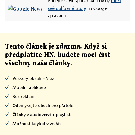
mezi
Přidejte si Hospodářské noviny
své oblíbené tituly
na Google
zprávách.
Tento článek
je
zdarma. Když si
předplatíte HN, budete moci číst
všechny naše články
.
Veškerý obsah HN.cz
Mobilní aplikace
Bez reklam
Odemykejte obsah pro přátele
Články v audioverzi + playlist
Možnost kdykoliv zrušit