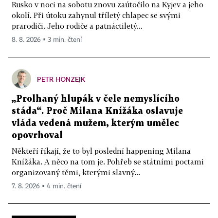
Rusko v noci na sobotu znovu zaútočilo na Kyjev a jeho
okolí. Při útoku zahynul tříletý chlapec se svými
prarodiči. Jeho rodiče a patnáctiletý...
8. 8. 2026 ▪ 3 min. čtení
PETR HONZEJK
„Prolhaný hlupák v čele nemyslícího
stáda“. Proč Milana Knížáka oslavuje
vláda vedená mužem, kterým umělec
opovrhoval
Někteří říkají, že to byl poslední happening Milana
Knížáka. A něco na tom je. Pohřeb se státními poctami
organizovaný těmi, kterými slavný...
7. 8. 2026 ▪ 4 min. čtení