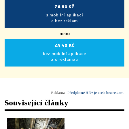
ZA 80 KČ
s mobilní aplikací
a bez reklam
nebo
ZA 40 KČ
bez mobilní aplikace
a s reklamou
|
Předplatné HN+ je zcela bez reklam.
Související články