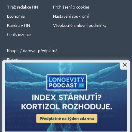
Tiráž redakce HN
Prohlášení o cookies
Economia
Nastavení soukromí
Kariéra v HN
Všeobecné smluvní podmínky
Ceník inzerce
Koupit / darovat předplatné
Eventy
×
Newslettery
RSS kanály
Autorská práva vykonává vydavatel. Bez písemného svolení vydavatele je
zakázáno jakékoli užití částí nebo celku díla, zejména rozmnožování a šíření
jakýmkoli způsobem, mechanickým nebo elektronickým, v českém nebo
jiném jazyce. Bez souhlasu vydavatele je zakázáno též rozmnožování
obsahu pro účely automatizované analýzy textů nebo dat
podle ustanovení § 39c autorského zákona.