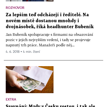
ROZHOVOR
Za lepším teď odcházejí i ředitelé. Na
novém místě dostanou mnohdy i
dvojnásobek, říká headhunter Bubeník
Jan Bubeník spolupracuje s firmami na obsazování
pozic v jejich nejvyšším vedení, i tady se projevuje
napnutý trh práce. Manažeři podle něj...
4. 6. 2018 ▪ 4 min. čtení
EXTRA
Srovnání: Mzdy v Česku rostou, i tak ale