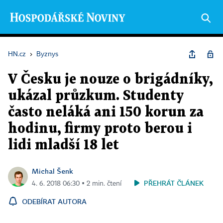
HN.cz
›
Byznys
V Česku je nouze o brigádníky,
ukázal průzkum. Studenty
často neláká ani 150 korun za
hodinu, firmy proto berou i
lidi mladší 18 let
Michal Šenk
PŘEHRÁT ČLÁNEK
4. 6. 2018 06:30 ▪ 2 min. čtení
ODEBÍRAT AUTORA