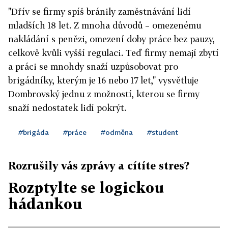
"Dřív se firmy spíš bránily zaměstnávání lidí
mladších 18 let. Z mnoha důvodů – omezenému
nakládání s penězi, omezení doby práce bez pauzy,
celkově kvůli vyšší regulaci. Teď firmy nemají zbytí
a práci se mnohdy snaží uzpůsobovat pro
brigádníky, kterým je 16 nebo 17 let," vysvětluje
Dombrovský jednu z možností, kterou se firmy
snaží nedostatek lidí pokrýt.
#brigáda
#práce
#odměna
#student
Rozrušily vás zprávy a cítíte stres?
Rozptylte se logickou
hádankou