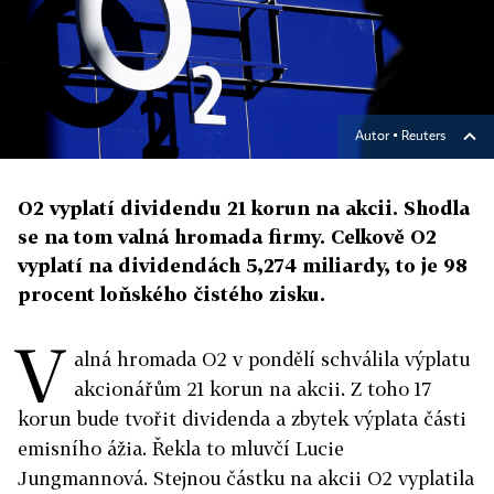
Autor ▪
Reuters
O2 vyplatí dividendu 21 korun na akcii. Shodla
se na tom valná hromada firmy. Celkově O2
vyplatí na dividendách 5,274 miliardy, to je 98
procent loňského čistého zisku.
V
alná hromada O2 v pondělí schválila výplatu
akcionářům 21 korun na akcii. Z toho 17
korun bude tvořit dividenda a zbytek výplata části
emisního ážia. Řekla to mluvčí Lucie
Jungmannová. Stejnou částku na akcii O2 vyplatila