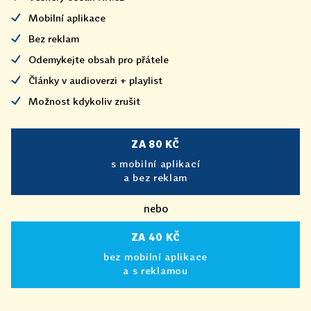
Mobilní aplikace
Bez reklam
Odemykejte obsah pro přátele
Články v audioverzi + playlist
Možnost kdykoliv zrušit
ZA 80 KČ
s mobilní aplikací
a bez reklam
nebo
ZA 40 KČ
bez mobilní aplikace
a s reklamou