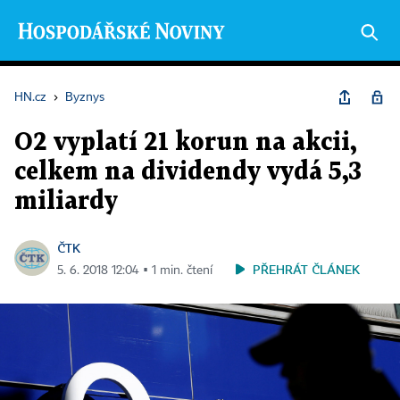
HN.cz
›
Byznys
O2 vyplatí 21 korun na akcii,
celkem na dividendy vydá 5,3
miliardy
ČTK
PŘEHRÁT ČLÁNEK
5. 6. 2018 12:04 ▪ 1 min. čtení