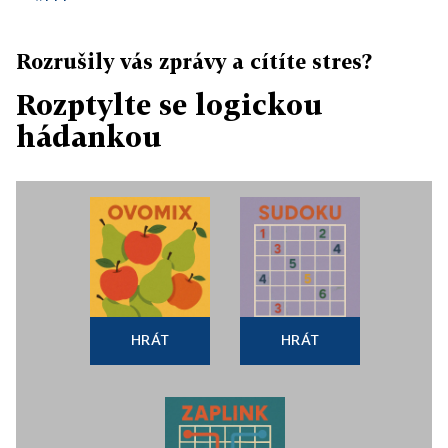
Rozrušily vás zprávy a cítíte stres?
Rozptylte se logickou
hádankou
HRÁT
HRÁT