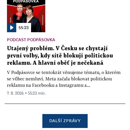
55:23
PODCAST PODPÁSOVKA
Utajený problém. V Česku se chystají
první volby, kdy sítě blokují politickou
reklamu. A hlavní oběť je nečekaná
V Podpásovce se tentokrát věnujeme tématu, o kterém
se vůbec nemluví. Meta začala blokovat politickou
reklamu na Facebooku a Instagramu a...
7. 8. 2026 ▪ 55:23 min.
DALŠÍ ZPRÁVY