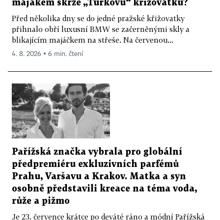
majákem skrze „Turkovu“ křižovatku?
Před několika dny se do jedné pražské křižovatky
přihnalo obří luxusní BMW se začerněnými skly a
blikajícím majáčkem na střeše. Na červenou...
4. 8. 2026 ▪ 6 min. čtení
Pařížská značka vybrala pro globální
předpremiéru exkluzivních parfémů
Prahu, Varšavu a Krakov. Matka a syn
osobně představili kreace na téma voda,
růže a pižmo
Je 23. července krátce po deváté ráno a módní Pařížská