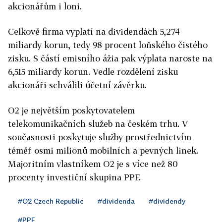
akcionářům i loni.
Celkově firma vyplatí na dividendách 5,274
miliardy korun, tedy 98 procent loňského čistého
zisku. S částí emisního ážia pak výplata naroste na
6,515 miliardy korun. Vedle rozdělení zisku
akcionáři schválili účetní závěrku.
O2 je největším poskytovatelem
telekomunikačních služeb na českém trhu. V
současnosti poskytuje služby prostřednictvím
téměř osmi milionů mobilních a pevných linek.
Majoritním vlastníkem O2 je s více než 80
procenty investiční skupina PPF.
#O2 Czech Republic
#dividenda
#dividendy
#PPF