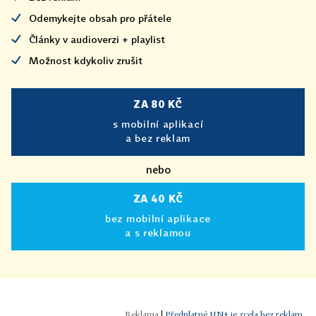
Odemykejte obsah pro přátele
Články v audioverzi + playlist
Možnost kdykoliv zrušit
ZA 80 KČ
s mobilní aplikací
a bez reklam
nebo
ZA 40 KČ
bez mobilní aplikace
a s reklamou
|
Předplatné HN+ je zcela bez reklam.