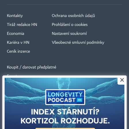
Kontakty
Ochrana osobních údajů
Tiráž redakce HN
Prohlášení o cookies
Economia
Nastavení soukromí
Kariéra v HN
Všeobecné smluvní podmínky
Ceník inzerce
Koupit / darovat předplatné
Eventy
×
Newslettery
RSS kanály
Autorská práva vykonává vydavatel. Bez písemného svolení vydavatele je
zakázáno jakékoli užití částí nebo celku díla, zejména rozmnožování a šíření
jakýmkoli způsobem, mechanickým nebo elektronickým, v českém nebo