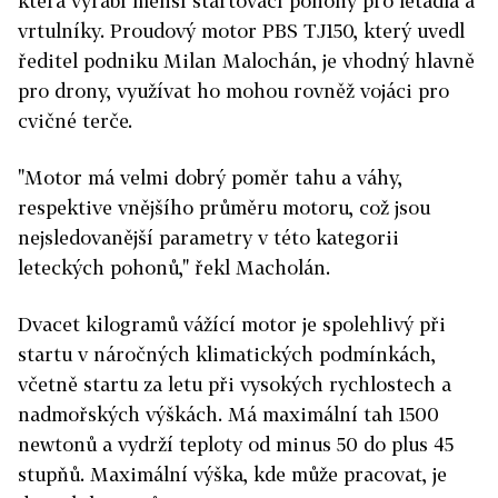
která vyrábí menší startovací pohony pro letadla a
vrtulníky. Proudový motor PBS TJ150, který uvedl
ředitel podniku Milan Malochán, je vhodný hlavně
pro drony, využívat ho mohou rovněž vojáci pro
cvičné terče.
"Motor má velmi dobrý poměr tahu a váhy,
respektive vnějšího průměru motoru, což jsou
nejsledovanější parametry v této kategorii
leteckých pohonů," řekl Macholán.
Dvacet kilogramů vážící motor je spolehlivý při
startu v náročných klimatických podmínkách,
včetně startu za letu při vysokých rychlostech a
nadmořských výškách. Má maximální tah 1500
newtonů a vydrží teploty od minus 50 do plus 45
stupňů. Maximální výška, kde může pracovat, je