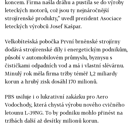
koncem. Firma našla dráhu a pustila se do výroby
leteckých motorů, což jsou ty nejnáročnější
strojírenské produkty," uvedl prezident Asociace
leteckých výrobců Josef Kašpar.
Velkobítešská pobočka První brněnské strojírny
dodává strojírenské díly i energetickým podnikům,
působí v automobilovém průmyslu, byznysu s
čističkami odpadních vod a má i vlastní slévárnu.
Minulý rok měla firma tržby téměř 1,2 miliardy
korun a hrubý zisk dosáhl 170 milionů.
PBS usiluje i o lukrativní zakázku pro Aero
Vodochody, která chystá výrobu nového cvičného
letounu L-39NG. To by podniku mohlo přinést na
tržbách další až desítky milionů korun.