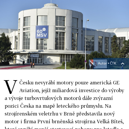
Autor ▪
ČTK
V
Česku nevyrábí motory pouze americká GE
Aviation, jejíž miliardová investice do výroby
a vývoje turbovrtulových motorů dále zvýrazní
pozici Česka na mapě leteckého průmyslu. Na
strojírenském veletrhu v Brně představila nový
motor i firma První brněnská strojírna Velká Bíteš,