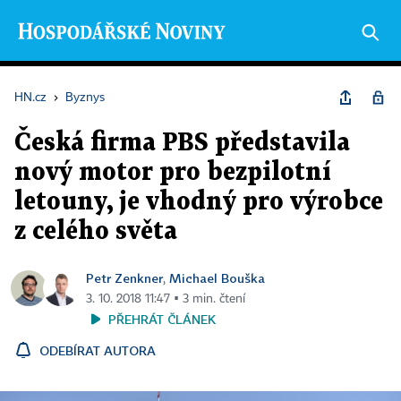
HN.cz
›
Byznys
Česká firma PBS představila
nový motor pro bezpilotní
letouny, je vhodný pro výrobce
z celého světa
Petr Zenkner
Michael Bouška
,
3. 10. 2018 11:47 ▪ 3 min. čtení
PŘEHRÁT ČLÁNEK
ODEBÍRAT AUTORA