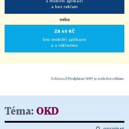
s mobilní aplikací
a bez reklam
nebo
ZA 40 KČ
bez mobilní aplikace
a s reklamou
|
Předplatné HN+ je zcela bez reklam.
Téma:
OKD