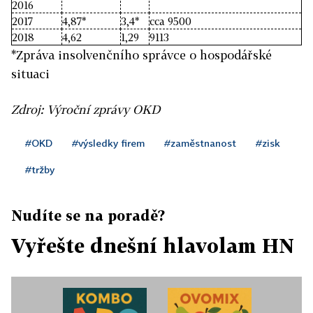
2016
2017
4,87*
3,4*
cca 9500
2018
4,62
1,29
9113
*Zpráva insolvenčního správce o hospodářské
situaci
Zdroj: Výroční zprávy OKD
#OKD
#výsledky firem
#zaměstnanost
#zisk
#tržby
Nudíte se na poradě?
Vyřešte dnešní hlavolam HN