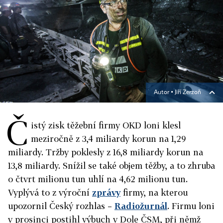
Autor ▪
Jiří Zerzoň
Č
istý zisk těžební firmy OKD loni klesl
meziročně z 3,4 miliardy korun na 1,29
miliardy. Tržby poklesly z 16,8 miliardy korun na
13,8 miliardy. Snížil se také objem těžby, a to zhruba
o čtvrt milionu tun uhlí na 4,62 milionu tun.
Vyplývá to z výroční
zprávy
firmy, na kterou
upozornil Český rozhlas –
Radiožurnál
. Firmu loni
v prosinci postihl výbuch v Dole ČSM, při němž