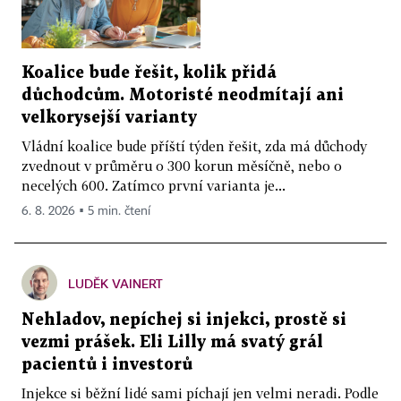
Koalice bude řešit, kolik přidá
důchodcům. Motoristé neodmítají ani
velkorysejší varianty
Vládní koalice bude příští týden řešit, zda má důchody
zvednout v průměru o 300 korun měsíčně, nebo o
necelých 600. Zatímco první varianta je...
6. 8. 2026 ▪ 5 min. čtení
LUDĚK VAINERT
Nehladov, nepíchej si injekci, prostě si
vezmi prášek. Eli Lilly má svatý grál
pacientů i investorů
Injekce si běžní lidé sami píchají jen velmi neradi. Podle