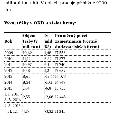
milionů tun uhlí. V dolech pracuje přibližně 9000
lidí.
Vývoj těžby v OKD a zisku firmy:
Objem
(v
Průměrný počet
Rok
těžby (v
mld.
zaměstnanců (včetně
mil. tun)
Kč)
dodavatelských firem)
2009
10,62
1,48
17 556
2010
11,19
6,32
17 372
2011
10,97
6,1
17 740
2012
10,8
1,2
17 639
2013
8,61
-19,66
16 073
2014
8,34
-10,1
14 749
2015
7,64
-6,8
13 755
1. 1. 2016 –
2,55
-2,68
12 445
8. 5. 2016
9. 5. 2016
– 31. 12.
4,17
-3,32
11 341