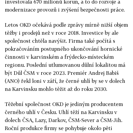
investovala 670 milionů korun, a to do rozvoje a
modernizace provozů i zvýšení bezpečnosti práce.
Letos OKD očekává podle zprávy mírně nižší objem
těžby i prodejů než v roce 2018. Investice by ale
společnost chtěla navýšit. Firma také počítá s
pokračováním postupného ukončování hornické
činnosti v karvinském a frýdecko-místeckém
regionu. Poslední utlumovanou důlní lokalitou má
být Důl ČSM v roce 2023. Premiér Andrej Babiš
(ANO) řekl loni v září, že černé uhlí by se v dolech
na Karvinsku mohlo těžit až do roku 2030.
Těžební společnost OKD je jediným producentem
černého uhlí v Česku. Uhlí těží na Karvinsku v
dolech ČSA, Lazy, Darkov, ČSM-Sever a ČSM-Jih.
Roční produkce firmy se pohybuje okolo pěti