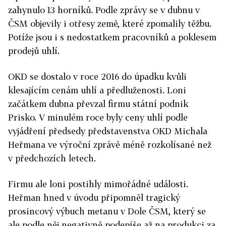
zahynulo 13 horníků. Podle zprávy se v dubnu v
ČSM objevily i otřesy země, které zpomalily těžbu.
Potíže jsou i s nedostatkem pracovníků a poklesem
prodejů uhlí.
OKD se dostalo v roce 2016 do úpadku kvůli
klesajícím cenám uhlí a předluženosti. Loni
začátkem dubna převzal firmu státní podnik
Prisko. V minulém roce byly ceny uhlí podle
vyjádření předsedy představenstva OKD Michala
Heřmana ve výroční zprávě méně rozkolísané než
v předchozích letech.
Firmu ale loni postihly mimořádné události.
Heřman hned v úvodu připomněl tragický
prosincový výbuch metanu v Dole ČSM, který se
ale podle něj negativně podepíše až na produkci za