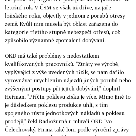
letošní rok. V ČSM se však už dříve, na jaře
loňského roku, objevily v jednom z porubů otřesy
země. Kvůli nim musela být oblast zařazena do
kategorie třetího stupně nebezpečí otřesů, což
způsobilo významné zpomalení dobývání.
OKD má také problémy s nedostatkem
kvalifikovaných pracovníků. "Ztráty ve výrobě,
vyplývající z výše uvedených rizik, se nám dařilo
vyrovnávat urychlením nájezdů jiných porubů nebo
zvýšenými postupy při jejich dobývání," doplnil
Heřman. "Příčin poklesu zisku je více. Mimo jiné to
je důsledkem poklesu produkce uhlí, s tím
spojeného růstu jednotkových nákladů a poklesu
prodejů," řekl Radiožurnálu mluvčí OKD Ivo
Čelechovský. Firma také loni podle výroční zprávy