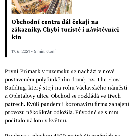
Obchodní centra dál čekají na
zákazníky. Chybí turisté i návštěvníci
kin
17. 6. 2021 ▪ 5 min. čtení
První Primark v tuzemsku se nachází v nově
postaveném polyfunkčním domě, tzv. The Flow
Building, který stojí na rohu Václavského náměstí
a Opletalovy ulice. Obchod se rozkládá ve třech
patrech. Kvůli pandemii koronaviru firma zahájení
provozu několikrát odložila. Původně se s ním
počítalo už loni v květnu.
Prodejna s plochou 4600 metrů čtverečních se