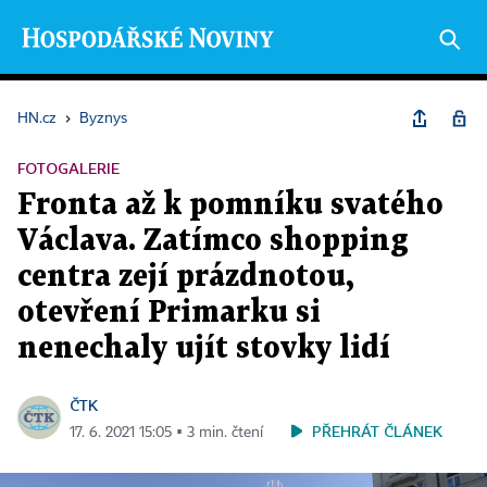
HN.cz
›
Byznys
FOTOGALERIE
Fronta až k pomníku svatého
Václava. Zatímco shopping
centra zejí prázdnotou,
otevření Primarku si
nenechaly ujít stovky lidí
ČTK
PŘEHRÁT ČLÁNEK
17. 6. 2021 15:05 ▪ 3 min. čtení