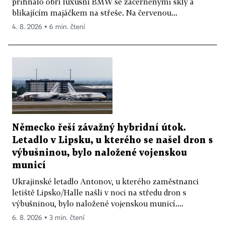
přihnalo obří luxusní BMW se začerněnými skly a
blikajícím majáčkem na střeše. Na červenou...
4. 8. 2026 ▪ 6 min. čtení
Německo řeší závažný hybridní útok.
Letadlo v Lipsku, u kterého se našel dron s
výbušninou, bylo naložené vojenskou
municí
Ukrajinské letadlo Antonov, u kterého zaměstnanci
letiště Lipsko/Halle našli v noci na středu dron s
výbušninou, bylo naložené vojenskou municí....
6. 8. 2026 ▪ 3 min. čtení