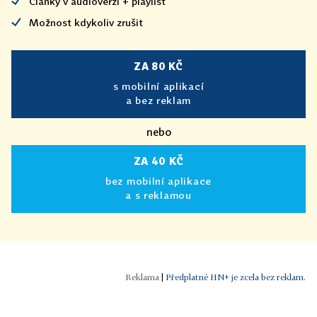
Články v audioverzi + playlist
Možnost kdykoliv zrušit
ZA 80 KČ
s mobilní aplikací
a bez reklam
nebo
ZA 40 KČ
bez mobilní aplikace
a s reklamou
|
Předplatné HN+ je zcela bez reklam.