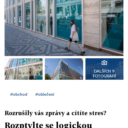
DALŠÍCH 9
FOTOGRAFIÍ
#obchod
#oblečení
Rozrušily vás zprávy a cítíte stres?
Rozptylte se logickou