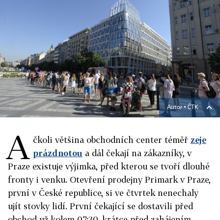
Autor ▪
ČTK
A
čkoli většina obchodních center téměř
zeje
prázdnotou
a dál čekají na zákazníky, v
Praze existuje výjimka, před kterou se tvoří dlouhé
fronty i venku. Otevření prodejny Primark v Praze,
první v České republice, si ve čtvrtek nenechaly
ujít stovky lidí. První čekající se dostavili před
obchod už kolem 07:30, krátce před zahájením