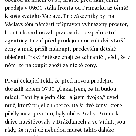
prodeje v 09:00 stála fronta od Primarku až téměř
k soše svatého Václava. Pro zákazníky byl na
Václavském náměstí připraven vyhrazený prostor,
frontu koordinovali pracovníci bezpečnostní
agentury. První před prodejnu dorazili dvě starší
ženy a muž, přišli nakoupit především dětské
oblečení. Irský řetězec znají ze zahraničí, vědí, že v
něm lze nakoupit zboží za nízké ceny.
První čekající řekli, že před novou prodejnu
dorazili kolem 07:30. „Čekal jsem, že tu budou
mladí. Paní byla jednička, já jsem dvojka,“ uvedl
muž, který přijel z Liberce. Další dvě ženy, které
přišly mezi prvními, byly obě z Prahy. Primark
dříve navštěvovaly v Drážďanech a ve Vídni, jsou
rády, že nyní už nebudou muset takto daleko