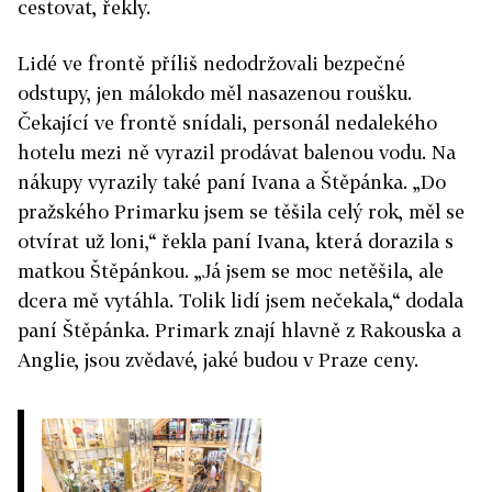
cestovat, řekly.
Lidé ve frontě příliš nedodržovali bezpečné
odstupy, jen málokdo měl nasazenou roušku.
Čekající ve frontě snídali, personál nedalekého
hotelu mezi ně vyrazil prodávat balenou vodu. Na
nákupy vyrazily také paní Ivana a Štěpánka. „Do
pražského Primarku jsem se těšila celý rok, měl se
otvírat už loni,“ řekla paní Ivana, která dorazila s
matkou Štěpánkou. „Já jsem se moc netěšila, ale
dcera mě vytáhla. Tolik lidí jsem nečekala,“ dodala
paní Štěpánka. Primark znají hlavně z Rakouska a
Anglie, jsou zvědavé, jaké budou v Praze ceny.