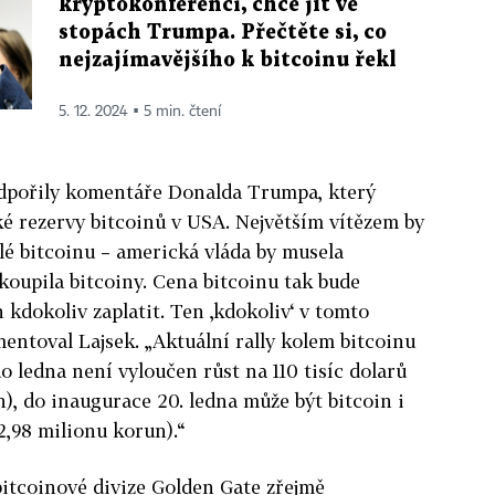
kryptokonferenci, chce jít ve
stopách Trumpa. Přečtěte si, co
nejzajímavějšího k bitcoinu řekl
5. 12. 2024 ▪ 5 min. čtení
odpořily komentáře Donalda Trumpa, který
ké rezervy bitcoinů v USA. Největším vítězem by
elé bitcoinu – americká vláda by musela
koupila bitcoiny. Cena bitcoinu tak bude
n kdokoliv zaplatit. Ten ‚kdokoliv‘ v tomto
entoval Lajsek. „Aktuální rally kolem bitcoinu
o ledna není vyloučen růst na 110 tisíc dolarů
), do inaugurace 20. ledna může být bitcoin i
 2,98 milionu korun).“
bitcoinové divize Golden Gate zřejmě