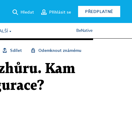
PŘEDPLATNÉ
Hledat
Přihlásit se
BeNative
ALŠÍ
Sdílet
Odemknout známému
vzhůru. Kam
gurace?