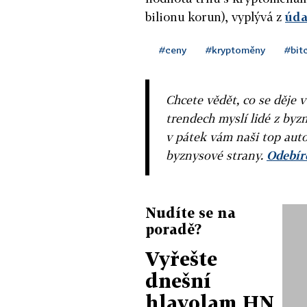
bilionu korun), vyplývá z
úda
#ceny
#kryptoměny
#bit
Chcete vědět, co se děje 
trendech myslí lidé z byzn
v pátek vám naši top auto
byznysové strany.
Odebíre
Nudíte se na
poradě?
Vyřešte
dnešní
hlavolam HN