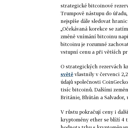
strategické bitcoinové reze
Trumpově nástupu do úřadu, 
nejspíše dále sledovat hranici
„Očekávaná korekce se zatím,
změně vnímání bitcoinu např
bitcoinu je rozumné zachova
vstupní cenu a při větších p
O strategických rezervách kr
světě
vlastnily v červenci 2,
údajů společnosti CoinGecko.
tisíc bitcoinů. Dalšími zem
Británie, Bhútán a Salvador,
V růstu pokračují ceny i dal
kryptoměny ether se blíží 4 t
hodnota trhu s kryptoměnami 