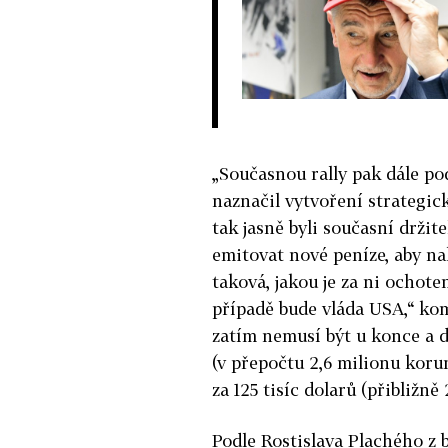
„Současnou rally pak dále p
naznačil vytvoření strategic
tak jasně byli současní držit
emitovat nové peníze, aby na
taková, jakou je za ni ochote
případě bude vláda USA,“ kom
zatím nemusí být u konce a d
(v přepočtu 2,6 milionu korun
za 125 tisíc dolarů (přibližně
Podle Rostislava Plachého z 