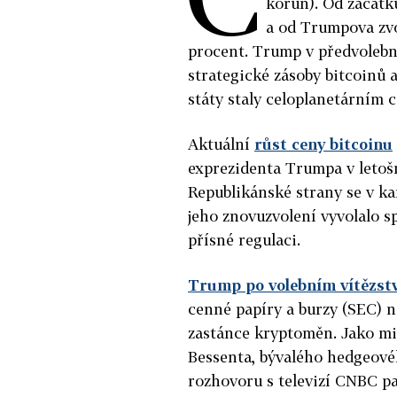
korun). Od začátk
a od Trumpova zvo
procent. Trump v předvolební
strategické zásoby bitcoinů 
státy staly celoplanetárním 
Aktuální
růst ceny bitcoinu
exprezidenta Trumpa v letoš
Republikánské strany se v k
jeho znovuzvolení vyvolalo sp
přísné regulaci.
Trump po volebním vítězst
cenné papíry a burzy (SEC) n
zastánce kryptoměn. Jako mi
Bessenta, bývalého hedgeové
rozhovoru s televizí CNBC pa