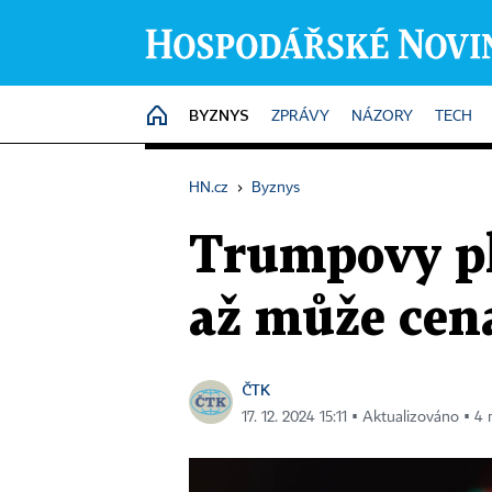
BYZNYS
HOME
ZPRÁVY
NÁZORY
TECH
HN.cz
›
Byznys
Trumpovy pl
až může cen
ČTK
17. 12. 2024 15:11 ▪ Aktualizováno ▪ 4 