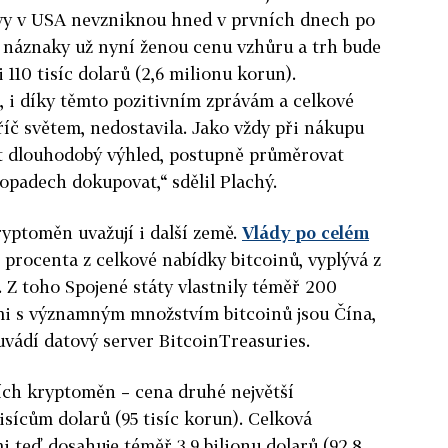
rvy v USA nevzniknou hned v prvních dnech po
náznaky už nyní ženou cenu vzhůru a trh bude
 110 tisíc dolarů (2,6 milionu korun).
 i díky těmto pozitivním zprávám a celkové
íč světem, nedostavila. Jako vždy při nákupu
t dlouhodobý výhled, postupně průměrovat
ropadech dokupovat,“ sdělil Plachý.
yptoměn uvažují i další země.
Vlády po celém
2 procenta z celkové nabídky bitcoinů, vyplývá z
 Z toho Spojené státy vlastnily téměř 200
ěmi s významným množstvím bitcoinů jsou Čína,
 uvádí datový server BitcoinTreasuries.
ších kryptoměn – cena druhé největší
isícům dolarů (95 tisíc korun). Celková
teď dosahuje téměř 3,9 bilionu dolarů (92,8