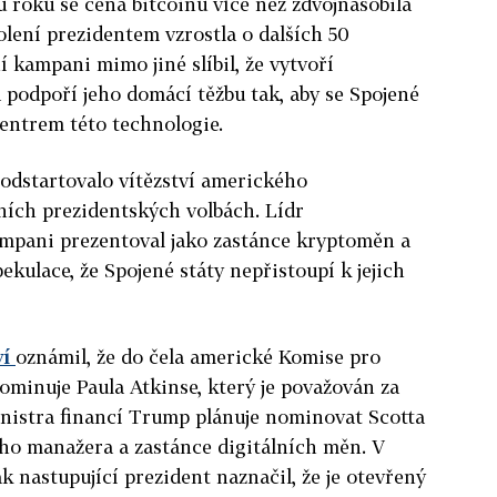
u roku se cena bitcoinu více než zdvojnásobila
lení prezidentem vzrostla o dalších 50
 kampani mimo jiné slíbil, že vytvoří
a podpoří jeho domácí těžbu tak, aby se Spojené
centrem této technologie.
odstartovalo vítězství amerického
ních prezidentských volbách. Lídr
ampani prezentoval jako zastánce kryptoměn a
ekulace, že Spojené státy nepřistoupí k jejich
ví
oznámil, že do čela americké Komise pro
ominuje Paula Atkinse, který je považován za
nistra financí Trump plánuje nominovat Scotta
ho manažera a zastánce digitálních měn. V
k nastupující prezident naznačil, že je otevřený