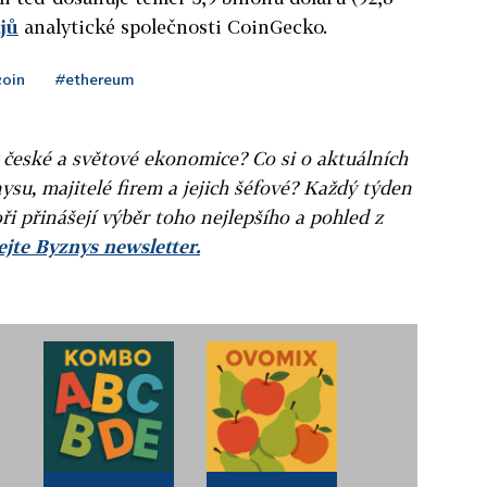
jů
analytické společnosti CoinGecko.
coin
#ethereum
v české a světové ekonomice? Co si o aktuálních
ysu, majitelé firem a jejich šéfové? Každý týden
ři přinášejí výběr toho nejlepšího a pohled z
jte Byznys newsletter.