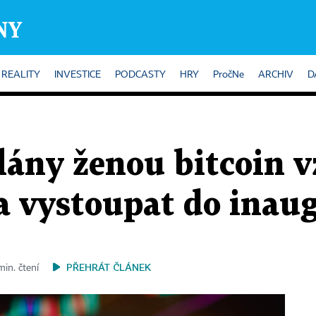
REALITY
INVESTICE
PODCASTY
HRY
PročNe
ARCHIV
D
ány ženou bitcoin 
a vystoupat do inau
PŘEHRÁT ČLÁNEK
min. čtení