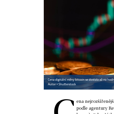
Cena digitální měny bitcoin se dostala až na hod
Autor ▪
Shutterstock
C
ena nejrozšířenějš
podle agentury Reu