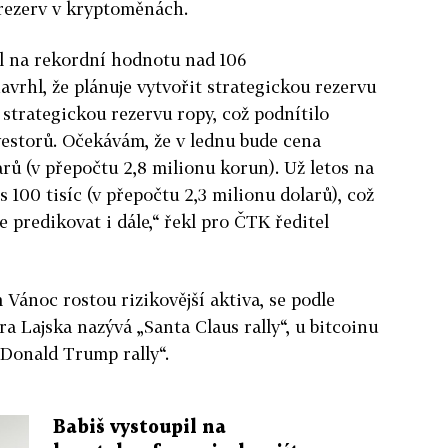
 rezerv v kryptoměnách.
al na rekordní hodnotu nad 106
avrhl, že plánuje vytvořit strategickou rezervu
strategickou rezervu ropy, což podnítilo
storů. Očekávám, že v lednu bude cena
arů (v přepočtu 2,8 milionu korun). Už letos na
s 100 tisíc (v přepočtu 2,3 milionu dolarů), což
e predikovat i dále,“ řekl pro ČTK ředitel
Vánoc rostou rizikovější aktiva, se podle
a Lajska nazývá „Santa Claus rally“, u bitcoinu
„Donald Trump rally“.
Babiš vystoupil na