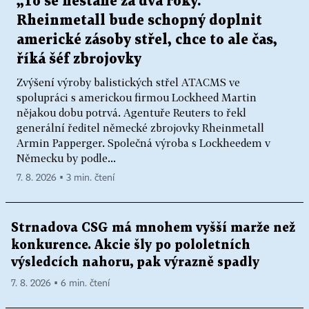
„To se nestane za dva roky.“
Rheinmetall bude schopný doplnit
americké zásoby střel, chce to ale čas,
říká šéf zbrojovky
Zvýšení výroby balistických střel ATACMS ve
spolupráci s americkou firmou Lockheed Martin
nějakou dobu potrvá. Agentuře Reuters to řekl
generální ředitel německé zbrojovky Rheinmetall
Armin Papperger. Společná výroba s Lockheedem v
Německu by podle...
7. 8. 2026 ▪ 3 min. čtení
Strnadova CSG má mnohem vyšší marže než
konkurence. Akcie šly po pololetních
výsledcích nahoru, pak výrazně spadly
7. 8. 2026 ▪ 6 min. čtení