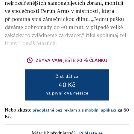
nejrozšířenějších samonabíjecích zbraní, montují
ve společnosti Perun Arms v místnosti, která
připomíná spíš zámečnickou dílnu. „Jednu pušku
dáváme dohromady do 40 minut, v případě velké
zakázky to zvládneme za dvacet,“ říká spolumajitel
firmy Tomáš Mazúch.
ZBÝVÁ VÁM JEŠTĚ 90 % ČLÁNKU
Číst dál za
40 Kč
na první dva měsíce
Nebo zkuste
za 80
předplatné bez reklam a s mobilní aplikací
Kč.
Máte již předplatné?
Přihlaste se