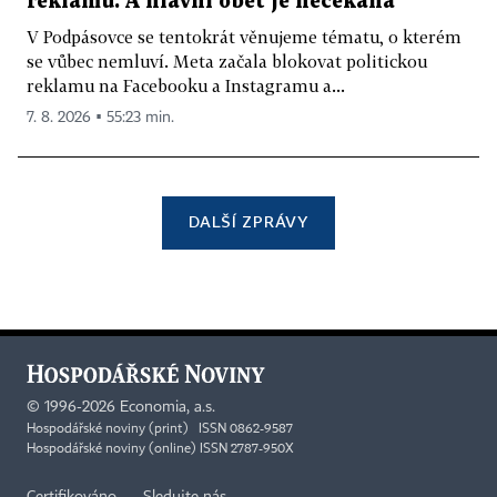
reklamu. A hlavní oběť je nečekaná
V Podpásovce se tentokrát věnujeme tématu, o kterém
se vůbec nemluví. Meta začala blokovat politickou
reklamu na Facebooku a Instagramu a...
7. 8. 2026 ▪ 55:23 min.
DALŠÍ ZPRÁVY
©
1996-2026
Economia, a.s.
Hospodářské noviny (print) ISSN 0862-9587
Hospodářské noviny (online) ISSN 2787-950X