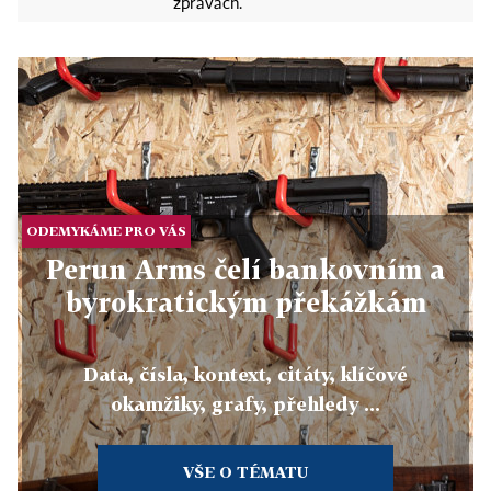
zprávách.
ODEMYKÁME PRO VÁS
Perun Arms čelí bankovním a
byrokratickým překážkám
Data, čísla, kontext, citáty, klíčové
okamžiky, grafy, přehledy ...
VŠE O TÉMATU