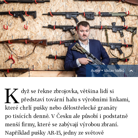
Autor ▪
Václav Vašků
K
dyž se řekne zbrojovka, většina lidí si
představí tovární halu s výrobními linkami,
které chrlí pušky nebo dělostřelecké granáty
po tisících denně. V Česku ale působí i podstatně
menší firmy, které se zabývají výrobou zbraní.
Například pušky AR‑15, jedny ze světově