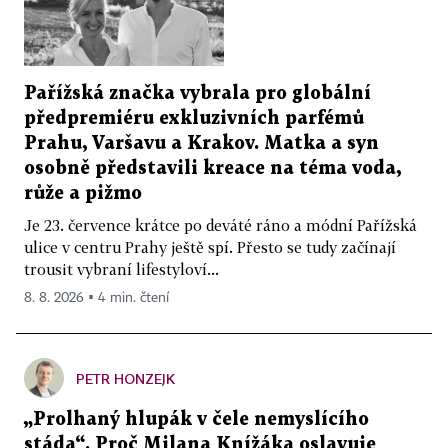
Pařížská značka vybrala pro globální
předpremiéru exkluzivních parfémů
Prahu, Varšavu a Krakov. Matka a syn
osobně představili kreace na téma voda,
růže a pižmo
Je 23. července krátce po deváté ráno a módní Pařížská
ulice v centru Prahy ještě spí. Přesto se tudy začínají
trousit vybraní lifestyloví...
8. 8. 2026 ▪ 4 min. čtení
PETR HONZEJK
„Prolhaný hlupák v čele nemyslícího
stáda“. Proč Milana Knížáka oslavuje