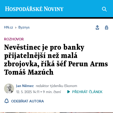
HN.cz
›
Byznys
ROZHOVOR
Nevěstinec je pro banky
přijatelnější než malá
zbrojovka, říká šéf Perun Arms
Tomáš Mazúch
Jan Němec
redaktor týdeníku Ekonom
PŘEHRÁT ČLÁNEK
12. 5. 2025 14:11 ▪ 9 min. čtení
ODEBÍRAT AUTORA