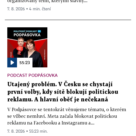
organizovaný těmi, kterými slavný...
7. 8. 2026 ▪ 4 min. čtení
55:23
PODCAST PODPÁSOVKA
Utajený problém. V Česku se chystají
první volby, kdy sítě blokují politickou
reklamu. A hlavní oběť je nečekaná
V Podpásovce se tentokrát věnujeme tématu, o kterém
se vůbec nemluví. Meta začala blokovat politickou
reklamu na Facebooku a Instagramu a...
7. 8. 2026 ▪ 55:23 min.