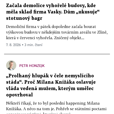
Začala demolice vyhořelé budovy, kde
měla sklad firma Vasky. Dům „ukusuje“
stotunový bagr
Demoliční firma v pátek dopoledne začala bourat
výškovou budovu v někdejším továrním areálu ve Zlíně,
která v červenci vyhořela. Zničený objekt...
7. 8. 2026 ▪ 3 min. čtení
PETR HONZEJK
„Prolhaný hlupák v čele nemyslícího
stáda“. Proč Milana Knížáka oslavuje
vláda vedená mužem, kterým umělec
opovrhoval
Někteří říkají, že to byl poslední happening Milana
Knížáka. A něco na tom je. Pohřeb se státními poctami