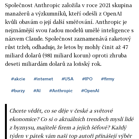
Společnost Anthropic založila v roce 2021 skupina
manažerů a výzkumníků, kteří odešli z OpenAI
kvůli obavám o její další směřování. Anthropic je
nejznámější svou řadou modelů umělé inteligence s
názvem Claude. Společnost zaznamenává raketový
růst tržeb, odhaduje, že letos by mohly činit až 47
miliard dolarů (981 miliard korun) oproti zhruba
deseti miliardám dolarů za loňský rok.
#akcie
#internet
#USA
#IPO
#firmy
#burzy
#AI
#Anthropic
#OpenAI
Chcete vědět, co se děje v české a světové
ekonomice? Co si o aktuálních trendech myslí lidé
z byznysu, majitelé firem a jejich šéfové? Každý
týden v pátek vám naši top autoři přinášejí výběr