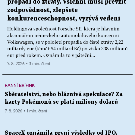
propadl do ztráty. Všichni musí převzít
zodpovědnost, zlepšete
konkurenceschopnost, vyzývá vedení
Holdingová společnost Porsche SE, která je hlavním
akcionářem německého automobilového koncernu
Volkswagen, se v pololetí propadla do čisté ztráty 2,22
miliardy eur (téměř 54 miliard Kč) po zisku 338 milionů
eur před rokem. Oznámila to v páteční...
7. 8. 2026 ▪ 3 min. čtení
RANNÍ BRÍFINK
Sběratelství, nebo bláznivá spekulace? Za
karty Pokémonů se platí miliony dolarů
7. 8. 2026 ▪ 1 min. čtení
SpaceX oznámila první výsledky od IPO.