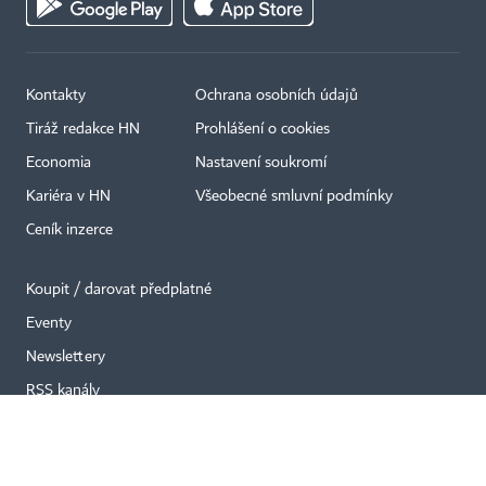
Kontakty
Ochrana osobních údajů
×
Tiráž redakce HN
Prohlášení o cookies
Economia
Nastavení soukromí
Kariéra v HN
Všeobecné smluvní podmínky
Ceník inzerce
Koupit / darovat předplatné
Eventy
Newslettery
RSS kanály
Autorská práva vykonává vydavatel. Bez písemného svolení vydavatele je