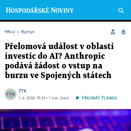
HN.cz
›
Byznys
Přelomová událost v oblasti
investic do AI? Anthropic
podává žádost o vstup na
burzu ve Spojených státech
ČTK
PŘEHRÁT ČLÁNEK
1. 6. 2026 19:31 ▪ 1 min. čtení