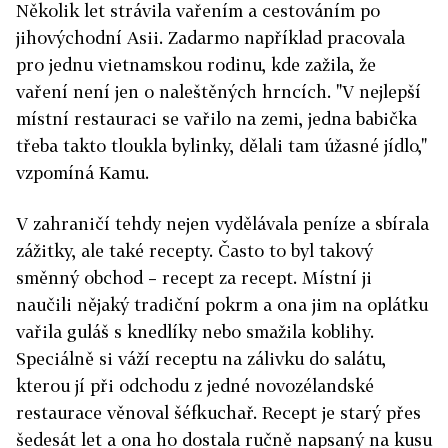
Několik let strávila vařením a cestováním po
jihovýchodní Asii. Zadarmo například pracovala
pro jednu vietnamskou rodinu, kde zažila, že
vaření není jen o naleštěných hrncích. "V nejlepší
místní restauraci se vařilo na zemi, jedna babička
třeba takto tloukla bylinky, dělali tam úžasné jídlo,"
vzpomíná Kamu.
V zahraničí tehdy nejen vydělávala peníze a sbírala
zážitky, ale také recepty. Často to byl takový
směnný obchod – recept za recept. Místní ji
naučili nějaký tradiční pokrm a ona jim na oplátku
vařila guláš s knedlíky nebo smažila koblihy.
Speciálně si váží receptu na zálivku do salátu,
kterou jí při odchodu z jedné novozélandské
restaurace věnoval šéfkuchař. Recept je starý přes
šedesát let a ona ho dostala ručně napsaný na kusu