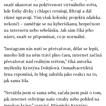
snaží ukazovat na pokřivenost virtuálního světa,
kde fotky dívky i chlapci retušují, filtrují a dál
různě upravují. Tím však kolonky projektu zdaleka
nekončí – zaměřuje se na kyberšikanu, bezpečnost
na internetu nebo sebelásku. Jak sám říká jeho
název, snaží se připomínat, co je normální.
"Instagram nás nutí se přetvařovat, dělat se lepší,
mnoho lidí na něm tráví plno času, internet začíná
převažovat nad reálným světem," říká autorka
myšlenky Kristýna Dolejšová. Osmadvacetiletá
žena vzpomíná, že blog založila jako reakci na to,
jak sama žila.
"Nevážila jsem si sama sebe, začala jsem psát o tom,
jak internet ovlivňuje naše vztahy nebo pohled na
ženskou krásu," vypráví. Příspěvky Kristýny