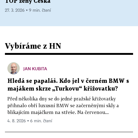
TOP ženy Česka
27. 3. 2026 ▪ 9 min. čtení
Vybíráme z HN
JAN KUBITA
Hledá se papaláš. Kdo jel v černém BMW s
majákem skrze „Turkovu“ křižovatku?
Před několika dny se do jedné pražské křižovatky
přihnalo obří luxusní BMW se začerněnými skly a
blikajícím majáčkem na střeše. Na červenou...
4. 8. 2026 ▪ 6 min. čtení