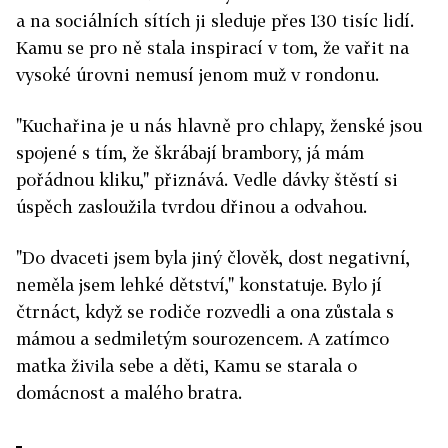
a na sociálních sítích ji sleduje přes 130 tisíc lidí.
Kamu se pro ně stala inspirací v tom, že vařit na
vysoké úrovni nemusí jenom muž v rondonu.
"Kuchařina je u nás hlavně pro chlapy, ženské jsou
spojené s tím, že škrábají brambory, já mám
pořádnou kliku," přiznává. Vedle dávky štěstí si
úspěch zasloužila tvrdou dřinou a odvahou.
"Do dvaceti jsem byla jiný člověk, dost negativní,
neměla jsem lehké dětství," konstatuje. Bylo jí
čtrnáct, když se rodiče rozvedli a ona zůstala s
mámou a sedmiletým sourozencem. A zatímco
matka živila sebe a děti, Kamu se starala o
domácnost a malého bratra.