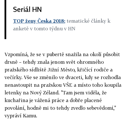
Seriál HN
TOP ženy Česka 2018:
tematické články k
anketě v tomto týdnu v HN
Vzpomíná, že se v pubertě snažila na okolí působit
drsně – tehdy znala jenom svět ohromného
pražského sídliště Jižní Město, křičící rodiče a
večírky. Vše se změnilo ve dvaceti, kdy se rozhodla
nenastoupit na pražskou VŠE a místo toho koupila
letenky na Nový Zéland. "Tam jsem viděla, že
kuchařina je vážená práce a dobře placené
povolání, hodně mi to tehdy zvedlo sebevědomí,"
vypráví Kamu.