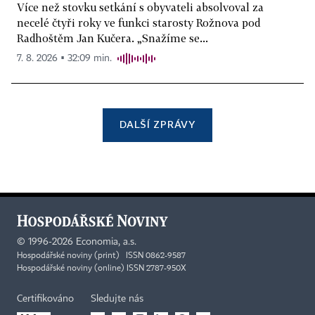
Více než stovku setkání s obyvateli absolvoval za
necelé čtyři roky ve funkci starosty Rožnova pod
Radhoštěm Jan Kučera. „Snažíme se...
7. 8. 2026 ▪ 32:09 min.
DALŠÍ ZPRÁVY
©
1996-2026
Economia, a.s.
Hospodářské noviny (print) ISSN 0862-9587
Hospodářské noviny (online) ISSN 2787-950X
Certifikováno
Sledujte nás