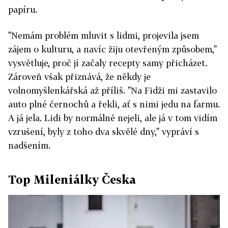
papíru.
"Nemám problém mluvit s lidmi, projevila jsem
zájem o kulturu, a navíc žiju otevřeným způsobem,"
vysvětluje, proč jí začaly recepty samy přicházet.
Zároveň však přiznává, že někdy je
volnomyšlenkářská až příliš. "Na Fidži mi zastavilo
auto plné černochů a řekli, ať s nimi jedu na farmu.
A já jela. Lidi by normálně nejeli, ale já v tom vidím
vzrušení, byly z toho dva skvělé dny," vypráví s
nadšením.
Top Mileniálky Česka