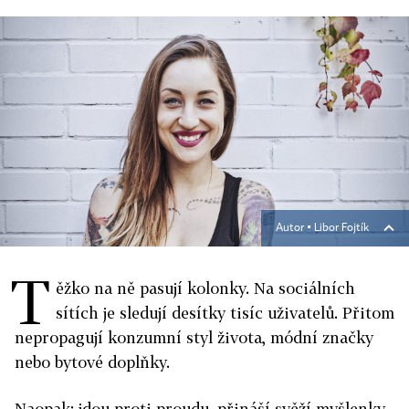
Autor ▪
Libor Fojtík
T
ěžko na ně pasují kolonky. Na sociálních
sítích je sledují desítky tisíc uživatelů. Přitom
nepropagují konzumní styl života, módní značky
nebo bytové doplňky.
Naopak: jdou proti proudu, přináší svěží myšlenky