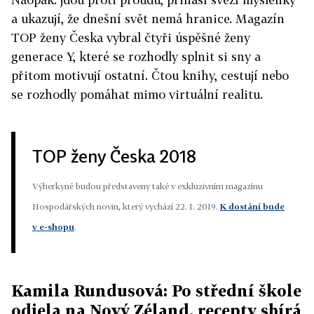
a ukazují, že dnešní svět nemá hranice. Magazín
TOP ženy Česka vybral čtyři úspěšné ženy
generace Y, které se rozhodly splnit si sny a
přitom motivují ostatní. Čtou knihy, cestují nebo
se rozhodly pomáhat mimo virtuální realitu.
TOP ženy Česka 2018
Výherkyně budou představeny také v exkluzivním magazínu
Hospodářských novin, který vychází 22. 1. 2019.
K dostání bude
v e-shopu
.
Kamila Rundusová: Po střední škole
odjela na Nový Zéland, recepty sbírá