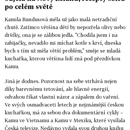
po celém světě
Kamila Rundusová měla už jako malá netradiční
chutě. Zatímco většina dětí by nepozřela olivy nebo
dršťky, ona je se zálibou jedla. "Chodila jsem i na
zabijačky, nevadilo mi míchat kotle s krví, dneska
bych s tím už měla větší problém," směje se mladá
kuchařka, kterou většina lidí zná pod přezdívkou
Kamu.
Jiná je dodnes. Pozornost na sebe strhává nejen
díky barevnému tetování, ale hlavně energií,
odvahou říkat vlastní názor a zápalem do vaření.
Ve svých osmadvaceti letech je nejznámější českou
kuchařkou, má za sebou dva dokumentární cykly –
Kamu ve Vietnamu a Kamu v Mexiku, které vysílala
Česká televize. Nedávno vydala svou druhou knihu