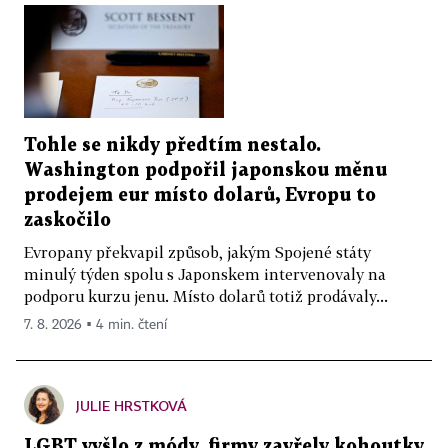
Tohle se nikdy předtím nestalo.
Washington podpořil japonskou měnu
prodejem eur místo dolarů, Evropu to
zaskočilo
Evropany překvapil způsob, jakým Spojené státy
minulý týden spolu s Japonskem intervenovaly na
podporu kurzu jenu. Místo dolarů totiž prodávaly...
7. 8. 2026 ▪ 4 min. čtení
JULIE HRSTKOVÁ
LGBT vyšlo z módy, firmy zavřely kohoutky