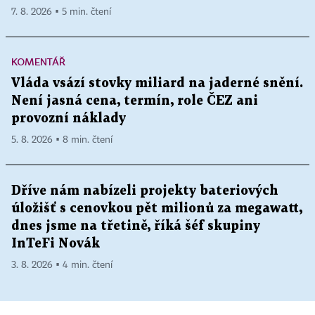
7. 8. 2026 ▪ 5 min. čtení
KOMENTÁŘ
Vláda vsází stovky miliard na jaderné snění.
Není jasná cena, termín, role ČEZ ani
provozní náklady
5. 8. 2026 ▪ 8 min. čtení
Dříve nám nabízeli projekty bateriových
úložišť s cenovkou pět milionů za megawatt,
dnes jsme na třetině, říká šéf skupiny
InTeFi Novák
3. 8. 2026 ▪ 4 min. čtení