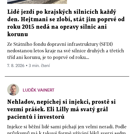
Lidé jezdí po krajských silnicích každý
den. Hejtmani se zlobí, stát jim poprvé od
roku 2015 nedá na opravy silnic ani
korunu
Ze Státního fondu dopravní infrastruktury (SFDI)
nedostanou letos kraje na své silnice druhých a třetích
tříd ani korunu, je to poprvé od roku...
7. 8. 2026 ▪ 3 min. čtení
LUDĚK VAINERT
Nehladov, nepíchej si injekci, prostě si
vezmi prášek. Eli Lilly má svatý grál
pacientů i investorů
Injekce si běžní lidé sami píchají jen velmi neradi. Podle
průzkumů má k takové formě užívání léků averzi sedm