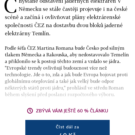
C
hystané odstavení jaderných elektráren V
Německu se stále častěji projevuje i na české
scéně a začíná i ovlivňovat plány elektrárenské
společnosti ČEZ na dostavbu dvou bloků jaderné
elektrárny Temlín.
Podle šéfa ČEZ Martina Romana bude Česko pod silným
tlakem Německa a Rakouska, aby nedostavovalo Temelín
a přiklonilo se k postoji těchto zemí a vzdalo se jádra.
"Evropské trendy ovlivňují budoucnost více než
technologie. Jde o to, zda a jak bude Evropa bojovat proti
globálnímu oteplování a také jak velký bude odpor
některých států proti jádru," prohlásil ve středu Roman
během slyšení před poslanci rozpočtového výboru.
ZBÝVÁ VÁM JEŠTĚ 60 % ČLÁNKU
Číst dál za