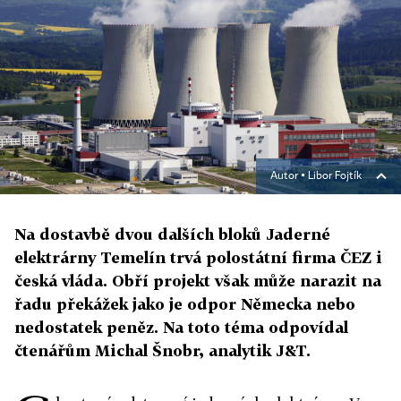
Autor ▪
Libor Fojtík
Na dostavbě dvou dalších bloků Jaderné
elektrárny Temelín trvá polostátní firma ČEZ i
česká vláda. Obří projekt však může narazit na
řadu překážek jako je odpor Německa nebo
nedostatek peněz. Na toto téma odpovídal
čtenářům Michal Šnobr, analytik J&T.