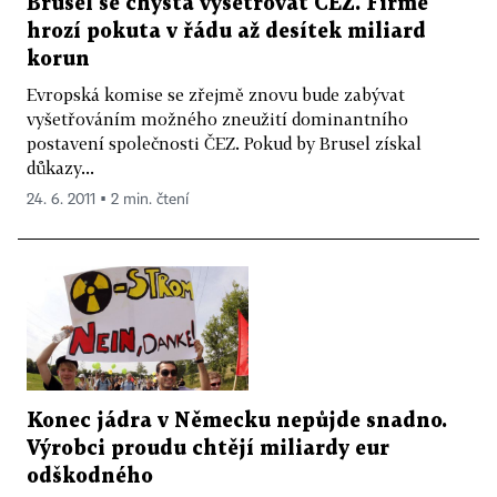
Brusel se chystá vyšetřovat ČEZ. Firmě
hrozí pokuta v řádu až desítek miliard
korun
Evropská komise se zřejmě znovu bude zabývat
vyšetřováním možného zneužití dominantního
postavení společnosti ČEZ. Pokud by Brusel získal
důkazy...
24. 6. 2011 ▪ 2 min. čtení
Konec jádra v Německu nepůjde snadno.
Výrobci proudu chtějí miliardy eur
odškodného