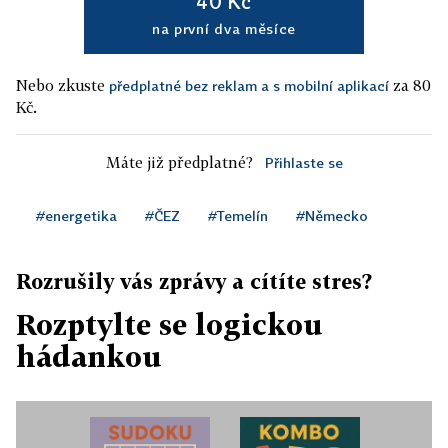
40 Kč
na první dva měsíce
Nebo zkuste
za 80
předplatné bez reklam a s mobilní aplikací
Kč.
Máte již předplatné?
Přihlaste se
#energetika
#ČEZ
#Temelín
#Německo
Rozrušily vás zprávy a cítíte stres?
Rozptylte se logickou
hádankou