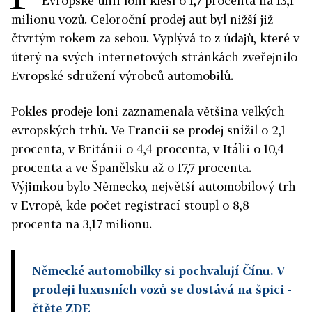
Evropské unii loni klesl o 1,7 procenta na 13,1
milionu vozů. Celoroční prodej aut byl nižší již
čtvrtým rokem za sebou. Vyplývá to z údajů, které v
úterý na svých internetových stránkách zveřejnilo
Evropské sdružení výrobců automobilů.
Pokles prodeje loni zaznamenala většina velkých
evropských trhů. Ve Francii se prodej snížil o 2,1
procenta, v Británii o 4,4 procenta, v Itálii o 10,4
procenta a ve Španělsku až o 17,7 procenta.
Výjimkou bylo Německo, největší automobilový trh
v Evropě, kde počet registrací stoupl o 8,8
procenta na 3,17 milionu.
Německé automobilky si pochvalují Čínu. V
prodeji luxusních vozů se dostává na špici
-
čtěte ZDE