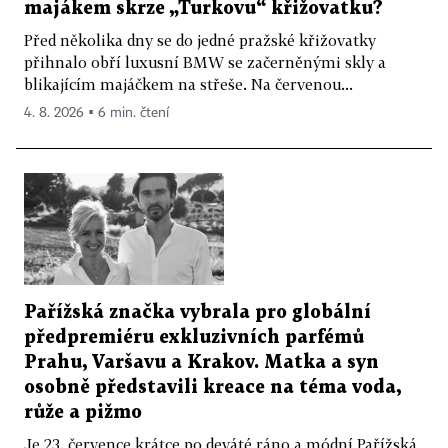
majákem skrze „Turkovu“ křižovatku?
Před několika dny se do jedné pražské křižovatky
přihnalo obří luxusní BMW se začerněnými skly a
blikajícím majáčkem na střeše. Na červenou...
4. 8. 2026 ▪ 6 min. čtení
Pařížská značka vybrala pro globální
předpremiéru exkluzivních parfémů
Prahu, Varšavu a Krakov. Matka a syn
osobně představili kreace na téma voda,
růže a pižmo
Je 23. července krátce po deváté ráno a módní Pařížská