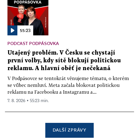
55:23
PODCAST PODPÁSOVKA
Utajený problém. V Česku se chystají
první volby, kdy sítě blokují politickou
reklamu. A hlavní oběť je nečekaná
V Podpásovce se tentokrát věnujeme tématu, o kterém
se vůbec nemluví. Meta začala blokovat politickou
reklamu na Facebooku a Instagramu a...
7. 8. 2026 ▪ 55:23 min.
DALŠÍ ZPRÁVY