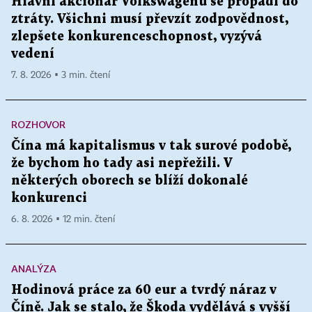
Hlavní akcionář Volkswagenu se propadl do
ztráty. Všichni musí převzít zodpovědnost,
zlepšete konkurenceschopnost, vyzývá
vedení
7. 8. 2026 ▪ 3 min. čtení
ROZHOVOR
Čína má kapitalismus v tak surové podobě,
že bychom ho tady asi nepřežili. V
některých oborech se blíží dokonalé
konkurenci
6. 8. 2026 ▪ 12 min. čtení
ANALÝZA
Hodinová práce za 60 eur a tvrdý náraz v
Číně. Jak se stalo, že Škoda vydělává s vyšší