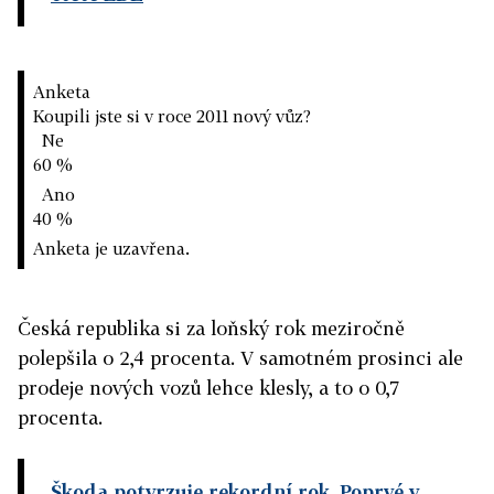
Anketa
Koupili jste si v roce 2011 nový vůz?
Ne
60 %
Ano
40 %
Anketa je uzavřena.
Česká republika si za loňský rok meziročně
polepšila o 2,4 procenta. V samotném prosinci ale
prodeje nových vozů lehce klesly, a to o 0,7
procenta.
Škoda potvrzuje rekordní rok. Poprvé v