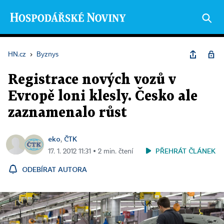
HN.cz
›
Byznys
Registrace nových vozů v
Evropě loni klesly. Česko ale
zaznamenalo růst
eko
ČTK
,
PŘEHRÁT ČLÁNEK
17. 1. 2012 11:31 ▪ 2 min. čtení
ODEBÍRAT AUTORA