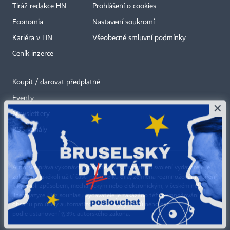
Tiráž redakce HN
Prohlášení o cookies
Economia
Nastavení soukromí
Kariéra v HN
Všeobecné smluvní podmínky
Ceník inzerce
Koupit / darovat předplatné
Eventy
×
Newslettery
RSS kanály
Autorská práva vykonává vydavatel. Bez písemného svolení vydavatele je
zakázáno jakékoli užití částí nebo celku díla, zejména rozmnožování a šíření
jakýmkoli způsobem, mechanickým nebo elektronickým, v českém nebo
jiném jazyce. Bez souhlasu vydavatele je zakázáno též rozmnožování
obsahu pro účely automatizované analýzy textů nebo dat
podle ustanovení § 39c autorského zákona.