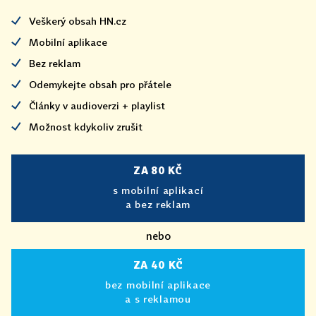
Veškerý obsah HN.cz
Mobilní aplikace
Bez reklam
Odemykejte obsah pro přátele
Články v audioverzi + playlist
Možnost kdykoliv zrušit
ZA 80 KČ
s mobilní aplikací
a bez reklam
nebo
ZA 40 KČ
bez mobilní aplikace
a s reklamou