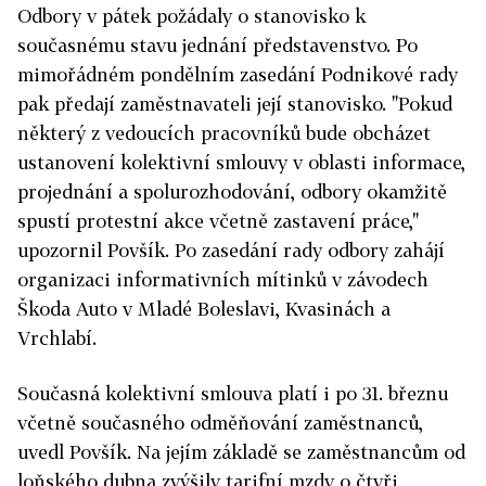
Odbory v pátek požádaly o stanovisko k
současnému stavu jednání představenstvo. Po
mimořádném pondělním zasedání Podnikové rady
pak předají zaměstnavateli její stanovisko. "Pokud
některý z vedoucích pracovníků bude obcházet
ustanovení kolektivní smlouvy v oblasti informace,
projednání a spolurozhodování, odbory okamžitě
spustí protestní akce včetně zastavení práce,"
upozornil Povšík. Po zasedání rady odbory zahájí
organizaci informativních mítinků v závodech
Škoda Auto v Mladé Boleslavi, Kvasinách a
Vrchlabí.
Současná kolektivní smlouva platí i po 31. březnu
včetně současného odměňování zaměstnanců,
uvedl Povšík. Na jejím základě se zaměstnancům od
loňského dubna zvýšily tarifní mzdy o čtyři