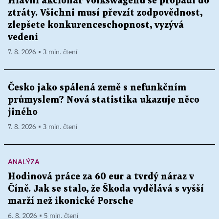
Hlavní akcionář Volkswagenu se propadl do
ztráty. Všichni musí převzít zodpovědnost,
zlepšete konkurenceschopnost, vyzývá
vedení
7. 8. 2026 ▪ 3 min. čtení
Česko jako spálená země s nefunkčním
průmyslem? Nová statistika ukazuje něco
jiného
7. 8. 2026 ▪ 3 min. čtení
ANALÝZA
Hodinová práce za 60 eur a tvrdý náraz v
Číně. Jak se stalo, že Škoda vydělává s vyšší
marží než ikonické Porsche
6. 8. 2026 ▪ 5 min. čtení