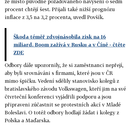
že místo původně požadovaného navýšení o sedm
procent chtějí šest. Přijali také nižší prognózu
inflace z 3,5 na 3,2 procenta, uvedl Povšík.
Škoda téměř zdvojnásobila zisk na 16
miliard. Boom zažívá v Rusku a v Číně
- čtěte
ZDE
Odbory dále upozornily, že si zaměstnanci nepřejí,
aby byli srovnáváni s firmami, které jsou v ČR
mimo špičku. Vedení sdělily stanovisko kolegů z
bratislavského závodu Volkswagen, kteří jim na své
čtvrteční konferenci vyjádřili podporu a jsou
připraveni zúčastnit se protestních akcí v Mladé
Boleslavi. O totéž odbory hodlají žádat i kolegy z
Polska a Maďarska.