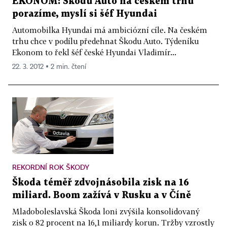
EKONOM: Škodu Auto na českém trhu
porazíme, myslí si šéf Hyundai
Automobilka Hyundai má ambiciózní cíle. Na českém
trhu chce v podílu předehnat Škodu Auto. Týdeníku
Ekonom to řekl šéf české Hyundai Vladimír...
22. 3. 2012 ▪ 2 min. čtení
REKORDNÍ ROK ŠKODY
Škoda téměř zdvojnásobila zisk na 16
miliard. Boom zažívá v Rusku a v Číně
Mladoboleslavská Škoda loni zvýšila konsolidovaný
zisk o 82 procent na 16,1 miliardy korun. Tržby vzrostly