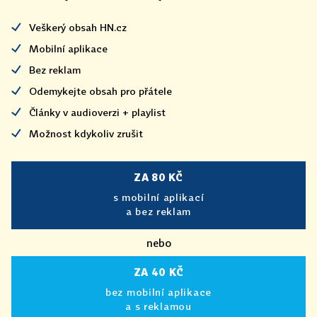
Veškerý obsah HN.cz
Mobilní aplikace
Bez reklam
Odemykejte obsah pro přátele
Články v audioverzi + playlist
Možnost kdykoliv zrušit
ZA 80 KČ
s mobilní aplikací
a bez reklam
nebo
ZA 40 KČ
bez mobilní aplikace
a s reklamou