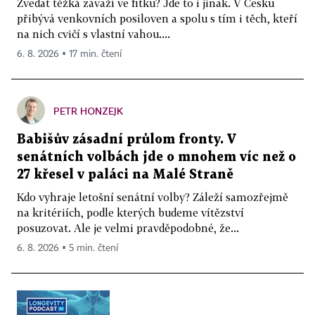
Zvedat těžká závaží ve fitku? Jde to i jinak. V Česku
přibývá venkovních posiloven a spolu s tím i těch, kteří
na nich cvičí s vlastní vahou....
6. 8. 2026 ▪ 17 min. čtení
PETR HONZEJK
Babišův zásadní průlom fronty. V
senátních volbách jde o mnohem víc než o
27 křesel v paláci na Malé Straně
Kdo vyhraje letošní senátní volby? Záleží samozřejmě
na kritériích, podle kterých budeme vítězství
posuzovat. Ale je velmi pravděpodobné, že...
6. 8. 2026 ▪ 5 min. čtení