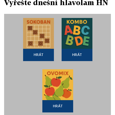
Vyřešte dnešní hlavolam HN
HRÁT
HRÁT
HRÁT