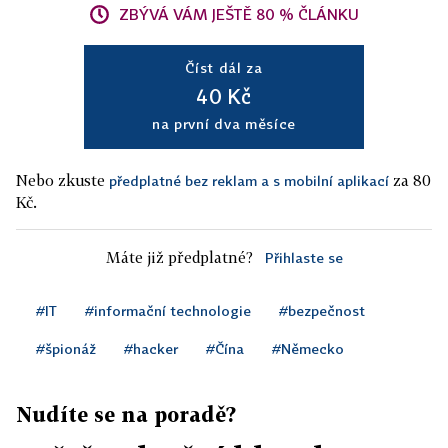
ZBÝVÁ VÁM JEŠTĚ 80 % ČLÁNKU
Číst dál za
40 Kč
na první dva měsíce
Nebo zkuste
za 80
předplatné bez reklam a s mobilní aplikací
Kč.
Máte již předplatné?
Přihlaste se
#IT
#informační technologie
#bezpečnost
#špionáž
#hacker
#Čína
#Německo
Nudíte se na poradě?