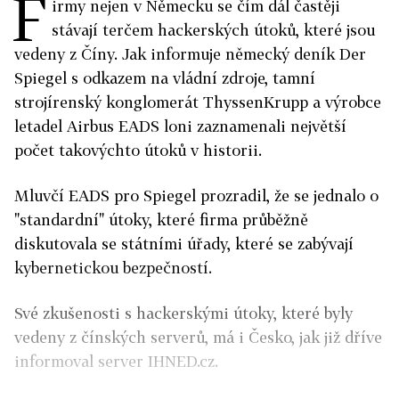
F
irmy nejen v Německu se čím dál častěji
stávají terčem hackerských útoků, které jsou
vedeny z Číny. Jak informuje německý deník Der
Spiegel s odkazem na vládní zdroje, tamní
strojírenský konglomerát ThyssenKrupp a výrobce
letadel Airbus EADS loni zaznamenali největší
počet takovýchto útoků v historii.
Mluvčí EADS pro Spiegel prozradil, že se jednalo o
"standardní" útoky, které firma průběžně
diskutovala se státními úřady, které se zabývají
kybernetickou bezpečností.
Své zkušenosti s hackerskými útoky, které byly
vedeny z čínských serverů, má i Česko, jak již dříve
informoval server IHNED.cz.