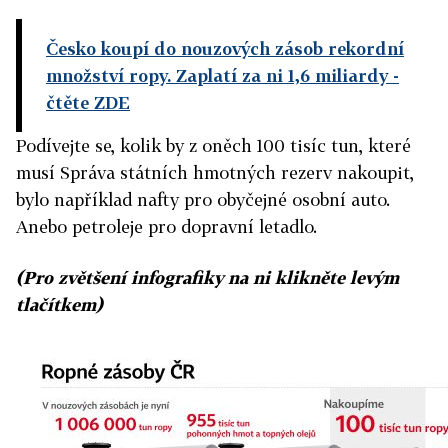
Česko koupí do nouzových zásob rekordní
množství ropy. Zaplatí za ni 1,6 miliardy
-
čtěte ZDE
Podívejte se, kolik by z oněch 100 tisíc tun, které
musí Správa státních hmotných rezerv nakoupit,
bylo například nafty pro obyčejné osobní auto.
Anebo petroleje pro dopravní letadlo.
(Pro zvětšení infografiky na ni klikněte levým
tlačítkem)