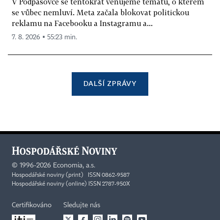
V Podpásovce se tentokrát věnujeme tématu, o kterém
se vůbec nemluví. Meta začala blokovat politickou
reklamu na Facebooku a Instagramu a...
7. 8. 2026 ▪ 55:23 min.
DALŠÍ ZPRÁVY
©
1996-2026
Economia, a.s.
Hospodářské noviny (print) ISSN 0862-9587
Hospodářské noviny (online) ISSN 2787-950X
Certifikováno
Sledujte nás