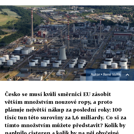
Autor ▪
René Volfík
Česko se musí kvůli směrnici EU zásobit
větším množstvím nouzové ropy, a proto
plánuje největší nákup za poslední roky: 100
tisíc tun této suroviny za 1,6 miliardy. Co si za
tímto množstvím můžete představit? Kolik by
naplnilo cisteren a kolik by na něj obyčejné