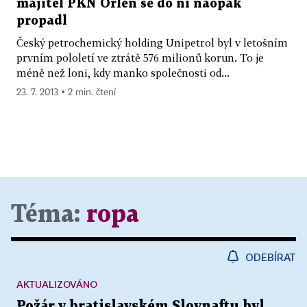
majitel PKN Orlen se do ní naopak
propadl
Český petrochemický holding Unipetrol byl v letošním
prvním pololetí ve ztrátě 576 milionů korun. To je
méně než loni, kdy manko společnosti od...
23. 7. 2013 ▪ 2 min. čtení
Téma:
ropa
ODEBÍRAT
AKTUALIZOVÁNO
Požár v bratislavském Slovnaftu byl