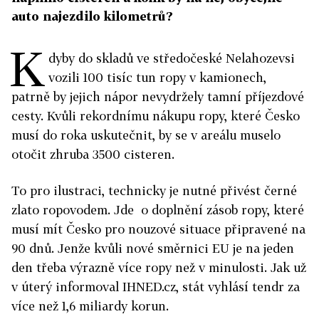
auto najezdilo kilometrů?
K
dyby do skladů ve středočeské Nelahozevsi
vozili 100 tisíc tun ropy v kamionech,
patrně by jejich nápor nevydržely tamní příjezdové
cesty. Kvůli rekordnímu nákupu ropy, které Česko
musí do roka uskutečnit, by se v areálu muselo
otočit zhruba 3500 cisteren.
To pro ilustraci, technicky je nutné přivést černé
zlato ropovodem. Jde o doplnění zásob ropy, které
musí mít Česko pro nouzové situace připravené na
90 dnů. Jenže kvůli nové směrnici EU je na jeden
den třeba výrazně více ropy než v minulosti. Jak už
v úterý informoval IHNED.cz, stát vyhlásí tendr za
více než 1,6 miliardy korun.