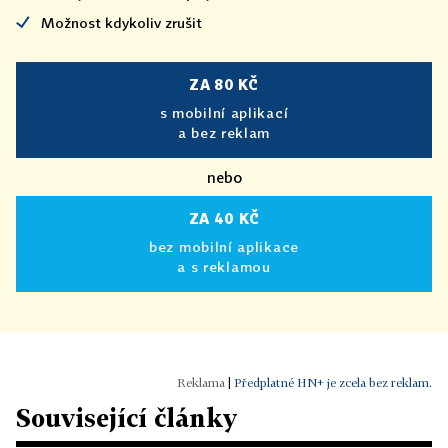
Možnost kdykoliv zrušit
ZA 80 KČ
s mobilní aplikací
a bez reklam
nebo
ZA 40 KČ
bez mobilní aplikace
a s reklamou
|
Předplatné HN+ je zcela bez reklam.
Související články