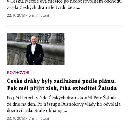
v Česku. Necelé dva měsíce po nedobrovolném odchodu
z čela Českých drah ale tvrdí, že si...
22. 9. 2013 ▪ 5 min. čtení
ROZHOVOR
České dráhy byly zadlužené podle plánu.
Pak měl přijít zisk, říká exředitel Žaluda
Po pěti letech v čele Českých drah skončil Petr Žaluda
ze dne na den. Po nástupu Rusnokovy vlády ho odvolala
dozorčí rada. Stále obhajuje...
23. 9. 2013 ▪ 7 min. čtení