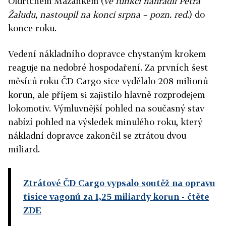
Oldřichem Mazánkem (
ve funkci nahradil Petra
Žaludu, nastoupil na konci srpna – pozn. red.
) do
konce roku.
Vedení nákladního dopravce chystaným krokem
reaguje na nedobré hospodaření. Za prvních šest
měsíců roku ČD Cargo sice vydělalo 208 milionů
korun, ale příjem si zajistilo hlavně rozprodejem
lokomotiv. Výmluvnější pohled na současný stav
nabízí pohled na výsledek minulého roku, který
nákladní dopravce zakončil se ztrátou dvou
miliard.
Ztrátové ČD Cargo vypsalo soutěž na opravu
tisíce vagonů za 1,25 miliardy korun
- čtěte
ZDE