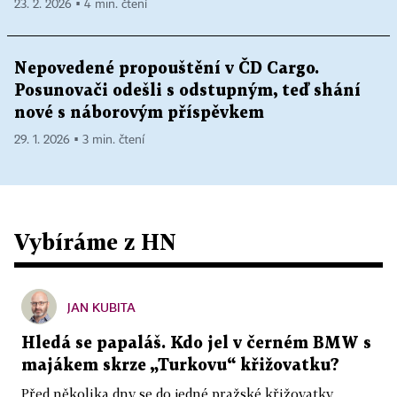
23. 2. 2026 ▪ 4 min. čtení
Nepovedené propouštění v ČD Cargo.
Posunovači odešli s odstupným, teď shání
nové s náborovým příspěvkem
29. 1. 2026 ▪ 3 min. čtení
Vybíráme z HN
JAN KUBITA
Hledá se papaláš. Kdo jel v černém BMW s
majákem skrze „Turkovu“ křižovatku?
Před několika dny se do jedné pražské křižovatky