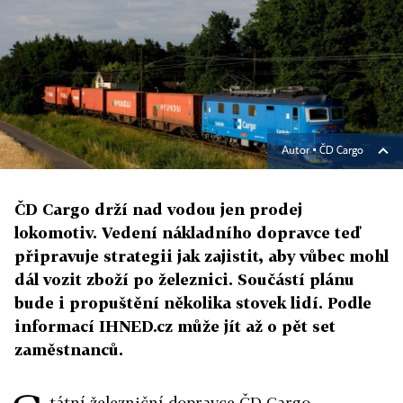
Autor ▪
ČD Cargo
ČD Cargo drží nad vodou jen prodej
lokomotiv. Vedení nákladního dopravce teď
připravuje strategii jak zajistit, aby vůbec mohl
dál vozit zboží po železnici. Součástí plánu
bude i propuštění několika stovek lidí. Podle
informací IHNED.cz může jít až o pět set
zaměstnanců.
tátní železniční dopravce ČD Cargo