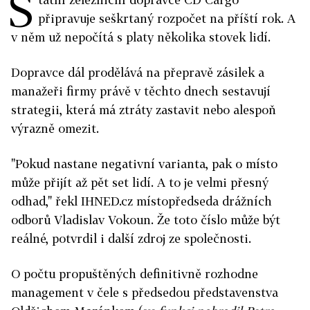
S
připravuje seškrtaný rozpočet na příští rok. A
v něm už nepočítá s platy několika stovek lidí.
Dopravce dál prodělává na přepravě zásilek a
manažeři firmy právě v těchto dnech sestavují
strategii, která má ztráty zastavit nebo alespoň
výrazně omezit.
"Pokud nastane negativní varianta, pak o místo
může přijít až pět set lidí. A to je velmi přesný
odhad," řekl IHNED.cz místopředseda drážních
odborů Vladislav Vokoun. Že toto číslo může být
reálné, potvrdil i další zdroj ze společnosti.
O počtu propuštěných definitivně rozhodne
management v čele s předsedou představenstva