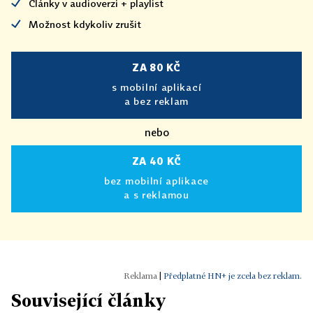
Články v audioverzi + playlist
Možnost kdykoliv zrušit
ZA 80 KČ
s mobilní aplikací
a bez reklam
nebo
ZA 40 KČ
bez mobilní aplikace
a s reklamou
|
Předplatné HN+ je zcela bez reklam.
Související články