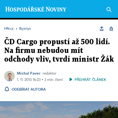
HN.cz
›
Byznys
ČD Cargo propustí až 500 lidí.
Na firmu nebudou mít
odchody vliv, tvrdí ministr Žák
Michal Pavec
redaktor
PŘEHRÁT ČLÁNEK
1. 11. 2013 16:23 ▪ 3 min. čtení
ODEBÍRAT AUTORA