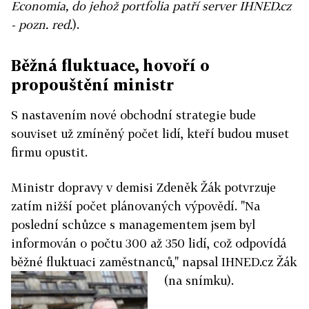
Economia, do jehož portfolia patří server IHNED.cz
- pozn. red.
).
Běžná fluktuace, hovoří o
propouštění ministr
S nastavením nové obchodní strategie bude
souviset už zmíněný počet lidí, kteří budou muset
firmu opustit.
Ministr dopravy v demisi Zdeněk Žák potvrzuje
zatím nižší počet plánovaných výpovědí. "Na
poslední schůzce s managementem jsem byl
informován o počtu 300 až 350 lidí, což odpovídá
běžné fluktuaci zaměstnanců," napsal IHNED.cz Žák
(na snímku).