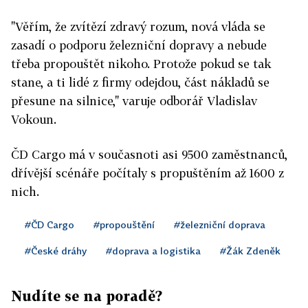
"Věřím, že zvítězí zdravý rozum, nová vláda se
zasadí o podporu železniční dopravy a nebude
třeba propouštět nikoho. Protože pokud se tak
stane, a ti lidé z firmy odejdou, část nákladů se
přesune na silnice," varuje odborář Vladislav
Vokoun.
ČD Cargo má v současnoti asi 9500 zaměstnanců,
dřívější scénáře počítaly s propuštěním až 1600 z
nich.
#ČD Cargo
#propouštění
#železniční doprava
#České dráhy
#doprava a logistika
#Žák Zdeněk
Nudíte se na poradě?