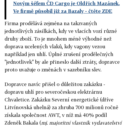
Novým šéfem ČD Cargo je Oldřich Mazánek.
Ve firmě působil již za Bazaly
- čtěte ZDE
Firma prodělává zejména na takzvaných
jednotlivých zásilkách, kdy ve vlacích vozí různé
druhy zboží. To je mnohem méně výhodné než
doprava ucelených vlaků, kdy vagony vezou
například jen uhlí. Úplné zrušení prodělečných
"jednotlivek" by ale přineslo další ztráty, dopravce
proto uvažuje o změnách v sazebníku slev.
Dopravce navíc přišel o důležitou zakázku -
dopravu uhlí pro severočeskou elektrárnu
Chvaletice. Zakázku Severní energetické (dříve
Litvínovská uhelná) za zhruba 700 milionů ročně
získala společnost AWT, v níž má 40% podíl
Zdeněk Bakala (
mj. majoritní vlastník vydavatelství