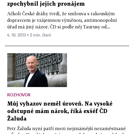
zpochybnil jejich pronájem
Ačkoli České dráhy tvrdí, že smlouva s rakouským
dopravcem je vzájemnou výměnou, antimonopolní
úřad má jiný názor. ČD si podle něj Taurusy od...
4. 10. 2013 ▪ 2 min. čtení
ROZHOVOR
Můj vyhazov neměl úroveň. Na vysoké
odstupné mám nárok, říká exšéf ČD
Žaluda
Petr Žaluda nyní patří mezi nejznámější nezaměstnané