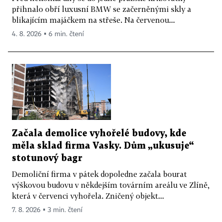
přihnalo obří luxusní BMW se začerněnými skly a
blikajícím majáčkem na střeše. Na červenou...
4. 8. 2026 ▪ 6 min. čtení
Začala demolice vyhořelé budovy, kde
měla sklad firma Vasky. Dům „ukusuje“
stotunový bagr
Demoliční firma v pátek dopoledne začala bourat
výškovou budovu v někdejším továrním areálu ve Zlíně,
která v červenci vyhořela. Zničený objekt...
7. 8. 2026 ▪ 3 min. čtení