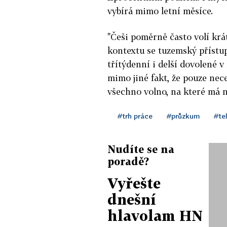
vybírá mimo letní měsíce.
"Češi poměrně často volí kr
kontextu se tuzemský přístup
třítýdenní i delší dovolené 
mimo jiné fakt, že pouze nec
všechno volno, na které má 
#trh práce
#průzkum
#te
Nudíte se na
poradě?
Vyřešte
dnešní
hlavolam HN