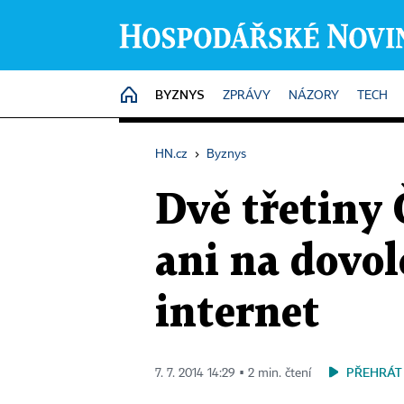
BYZNYS
HOME
ZPRÁVY
NÁZORY
TECH
HN.cz
›
Byznys
Dvě třetiny
ani na dovol
internet
PŘEHRÁT
7. 7. 2014 14:29 ▪ 2 min. čtení