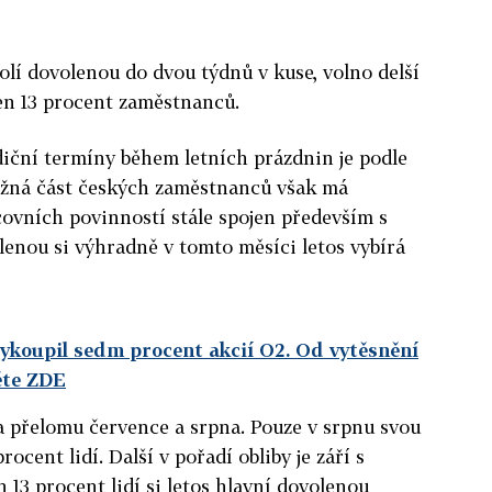
olí dovolenou do dvou týdnů v kuse, volno delší
jen 13 procent zaměstnanců.
iční termíny během letních prázdnin je podle
ážná část českých zaměstnanců však má
ovních povinností stále spojen především s
enou si výhradně v tomto měsíci letos vybírá
 vykoupil sedm procent akcií O2. Od vytěsnění
ěte ZDE
na přelomu července a srpna. Pouze v srpnu svou
ocent lidí. Další v pořadí obliby je září s
 13 procent lidí si letos hlavní dovolenou