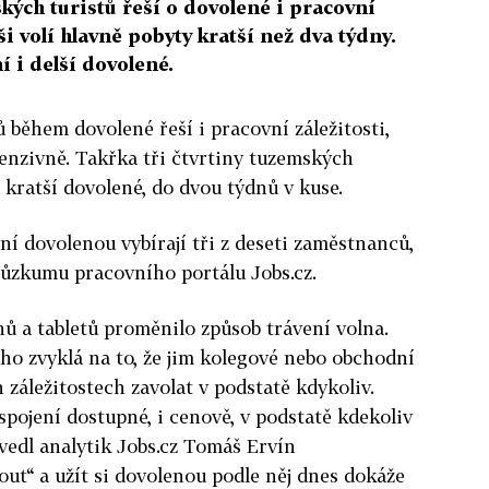
ských turistů řeší o dovolené i pracovní
i volí hlavně pobyty kratší než dva týdny.
í i delší dovolené.
 během dovolené řeší i pracovní záležitosti,
tenzivně. Takřka tři čtvrtiny tuzemských
í kratší dovolené, do dvou týdnů v kuse.
ní dovolenou vybírají tři z deseti zaměstnanců,
průzkumu pracovního portálu Jobs.cz.
ů a tabletů proměnilo způsob trávení volna.
uho zvyklá na to, že jim kolegové nebo obchodní
záležitostech zavolat v podstatě kdykoliv.
spojení dostupné, i cenově, v podstatě kdekoliv
 uvedl analytik Jobs.cz Tomáš Ervín
ut“ a užít si dovolenou podle něj dnes dokáže