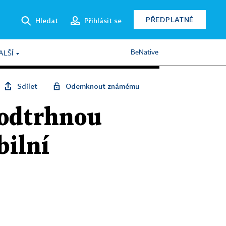
PŘEDPLATNÉ
Hledat
Přihlásit se
BeNative
ALŠÍ
Sdílet
Odemknout známému
eodtrhnou
bilní