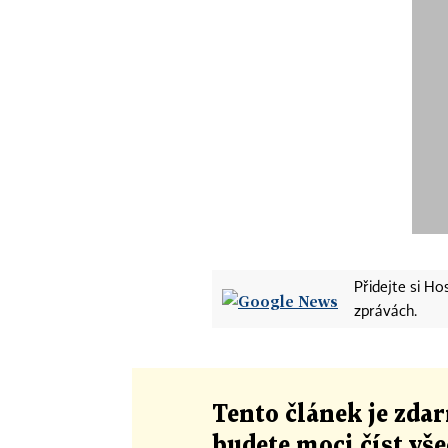
Přidejte si H
zprávách.
Tento článek
je
zdar
budete moci číst vš