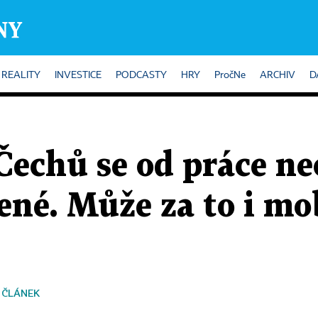
REALITY
INVESTICE
PODCASTY
HRY
PročNe
ARCHIV
D
 Čechů se od práce n
ené. Může za to i mo
 ČLÁNEK