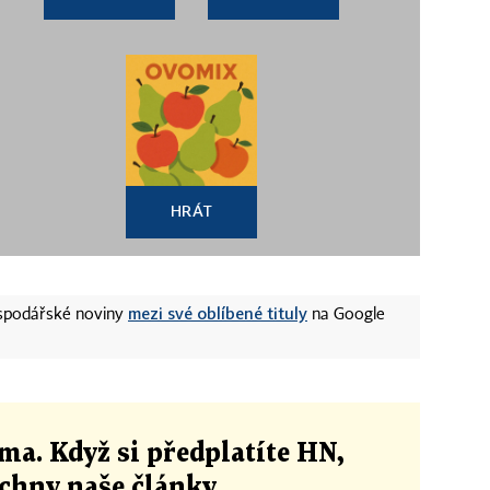
HRÁT
mezi své oblíbené tituly
ospodářské noviny
na Google
ma. Když si předplatíte HN,
echny naše články
.