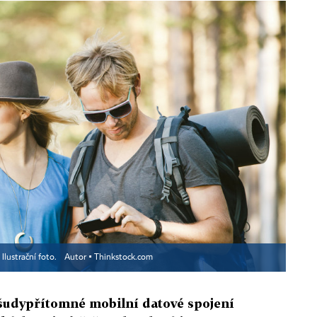
Ilustrační foto.
Autor ▪
Thinkstock.com
 všudypřítomné mobilní datové spojení