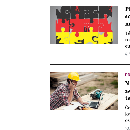
P
s
m
Té
ro
eu
4. 
P
N
z
t
Če
kv
os
10