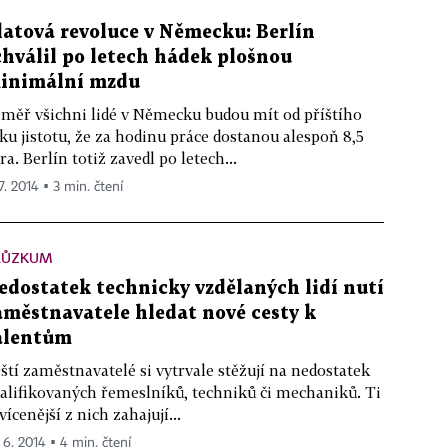
latová revoluce v Německu: Berlín
chválil po letech hádek plošnou
inimální mzdu
měř všichni lidé v Německu budou mít od příštího
ku jistotu, že za hodinu práce dostanou alespoň 8,5
ra. Berlín totiž zavedl po letech...
7. 2014 ▪ 3 min. čtení
RŮZKUM
edostatek technicky vzdělaných lidí nutí
aměstnavatele hledat nové cesty k
alentům
ští zaměstnavatelé si vytrvale stěžují na nedostatek
alifikovaných řemeslníků, techniků či mechaniků. Ti
vícenější z nich zahajují...
. 6. 2014 ▪ 4 min. čtení