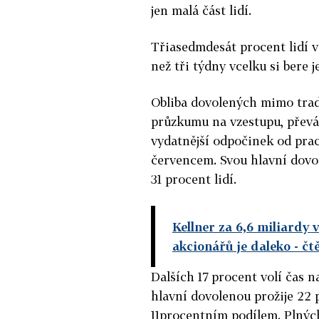
jen malá část lidí.
Třiasedmdesát procent lidí v
než tři týdny vcelku si bere 
Obliba dovolených mimo trad
průzkumu na vzestupu, přev
vydatnější odpočinek od prac
červencem. Svou hlavní dovol
31 procent lidí.
Kellner za 6,6 miliardy
akcionářů je daleko
- čt
Dalších 17 procent volí čas 
hlavní dovolenou prožije 22 pr
11procentním podílem. Plných