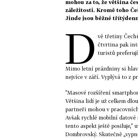
mohou za to, že většina če
záležitosti. Kromě toho Češ
Jinde jsou běžné třítýdenn
D
vě třetiny Čechů
čtvrtina pak in
turistů preferuj
Mimo letní prázdniny si hlav
nejvíce v září. Vyplývá to z 
"Masové rozšíření smartphon
Většina lidí je už celkem dlo
partneři mohou v pracovních 
Avšak rychlé mobilní datové 
tento aspekt ještě posiluje,"
Dombrovský. Skutečně „vypno