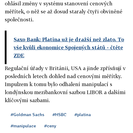
ohlásil změny v systému stanovení cenových
měřítek, o něž se až dosud staraly čtyři obviněné
společnosti.
Saxo Bank: Platina už je dražší než zlato. To
vše kvůli ekonomice Spojených států
- čtěte
ZDE
Regulační úřady v Británii, USA a jinde zpřísňují v
posledních letech dohled nad cenovými měřítky.
Impulzem k tomu bylo odhalení manipulací s
londýnskou mezibankovní sazbou LIBOR a dalšími
klíčovými sazbami.
#Goldman Sachs
#HSBC
#platina
#manipulace
#ceny