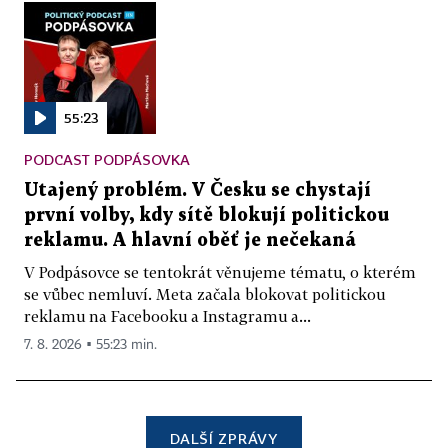
55:23
PODCAST PODPÁSOVKA
Utajený problém. V Česku se chystají
první volby, kdy sítě blokují politickou
reklamu. A hlavní oběť je nečekaná
V Podpásovce se tentokrát věnujeme tématu, o kterém
se vůbec nemluví. Meta začala blokovat politickou
reklamu na Facebooku a Instagramu a...
7. 8. 2026 ▪ 55:23 min.
DALŠÍ ZPRÁVY