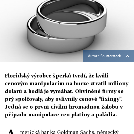
Autor ▪
Shutterstock
Floridský výrobce šperků tvrdí, že kvůli
cenovým manipulacím na burze ztratil miliony
dolarů a hodlá je vymáhat. Obviněné firmy se
prý spolčovaly, aby ovlivnily cenové "fixingy".
Jedná se o první civilní hromadnou žalobu v
případu manipulace cen platiny a paládia.
merická banka Goldman Sachs, německý