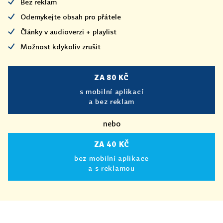
Bez reklam
Odemykejte obsah pro přátele
Články v audioverzi + playlist
Možnost kdykoliv zrušit
ZA 80 KČ
s mobilní aplikací
a bez reklam
nebo
ZA 40 KČ
bez mobilní aplikace
a s reklamou