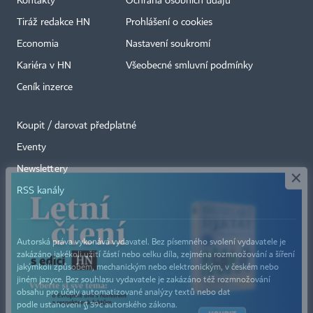
Kontakty
Ochrana osobních údajů
Tiráž redakce HN
Prohlášení o cookies
Economia
Nastavení soukromí
Kariéra v HN
Všeobecné smluvní podmínky
Ceník inzerce
Koupit / darovat předplatné
Eventy
×
Newslettery
RSS kanály
Autorská práva vykonává vydavatel. Bez písemného svolení vydavatele je
zakázáno jakékoli užití částí nebo celku díla, zejména rozmnožování a šíření
jakýmkoli způsobem, mechanickým nebo elektronickým, v českém nebo
jiném jazyce. Bez souhlasu vydavatele je zakázáno též rozmnožování
obsahu pro účely automatizované analýzy textů nebo dat
podle ustanovení § 39c autorského zákona.