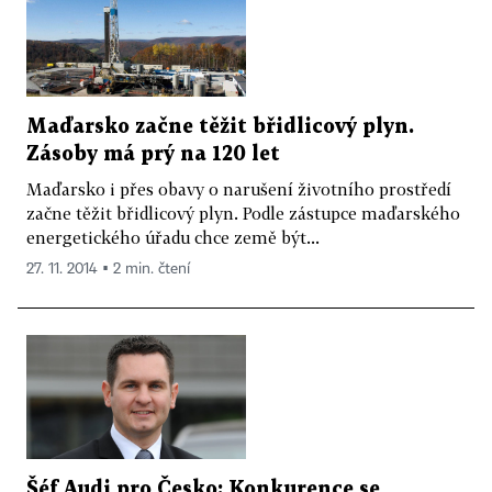
Maďarsko začne těžit břidlicový plyn.
Zásoby má prý na 120 let
Maďarsko i přes obavy o narušení životního prostředí
začne těžit břidlicový plyn. Podle zástupce maďarského
energetického úřadu chce země být...
27. 11. 2014 ▪ 2 min. čtení
Šéf Audi pro Česko: Konkurence se