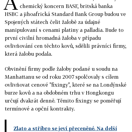
A
chemický koncern BASF, britská banka
HSBC a jihoafrická Standard Bank Group budou ve
Spojených státech čelit žalobě za údajné
manipulovaní s cenami platiny a palladia. Bude to
první civilní hromadná žaloba v případu
ovlivňování cen těchto kovů, sdělili právníci firmy,
která žalobu podala.
Obvinění firmy podle žaloby podané u soudu na
Manhattanu se od roku 2007 spolčovaly s cílem
ovlivňovat cenové "fixingy", které se na Londýnské
burze kovů a na obdobném trhu v Hongkongu
určují dvakrát denně. Těmito fixingy se poměřují
termínové a opční kontrakty.
Zlato a stříbro se jeví přeceněné. Na delší