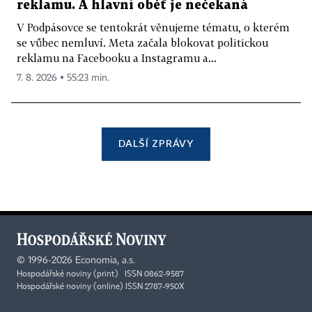
reklamu. A hlavní oběť je nečekaná
V Podpásovce se tentokrát věnujeme tématu, o kterém
se vůbec nemluví. Meta začala blokovat politickou
reklamu na Facebooku a Instagramu a...
7. 8. 2026 ▪ 55:23 min.
DALŠÍ ZPRÁVY
©
1996-2026
Economia, a.s.
Hospodářské noviny (print) ISSN 0862-9587
Hospodářské noviny (online) ISSN 2787-950X