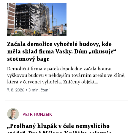
Začala demolice vyhořelé budovy, kde
měla sklad firma Vasky. Dům „ukusuje“
stotunový bagr
Demoliční firma v pátek dopoledne začala bourat
výškovou budovu v někdejším továrním areálu ve Zlíně,
která v červenci vyhořela. Zničený objekt...
7. 8. 2026 ▪ 3 min. čtení
PETR HONZEJK
„Prolhaný hlupák v čele nemyslícího