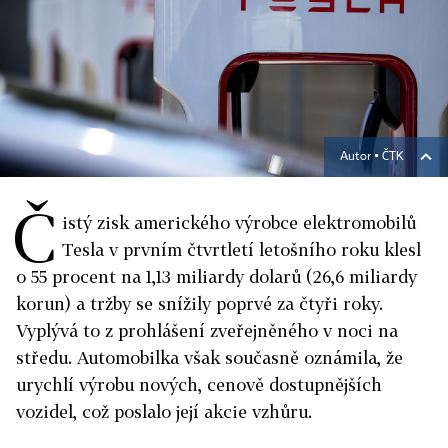
Autor ▪
ČTK
Č
istý zisk amerického výrobce elektromobilů
Tesla v prvním čtvrtletí letošního roku klesl
o 55 procent na 1,13 miliardy dolarů (26,6 miliardy
korun) a tržby se snížily poprvé za čtyři roky.
Vyplývá to z prohlášení zveřejněného v noci na
středu. Automobilka však současně oznámila, že
urychlí výrobu nových, cenově dostupnějších
vozidel, což poslalo její akcie vzhůru.