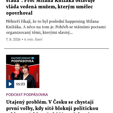
stáda“. Proč Milana Knížáka oslavuje
vláda vedená mužem, kterým umělec
opovrhoval
Někteří říkají, že to byl poslední happening Milana
Knížáka. A něco na tom je. Pohřeb se státními poctami
organizovaný těmi, kterými slavný...
7. 8. 2026 ▪ 4 min. čtení
55:23
PODCAST PODPÁSOVKA
Utajený problém. V Česku se chystají
první volby, kdy sítě blokují politickou