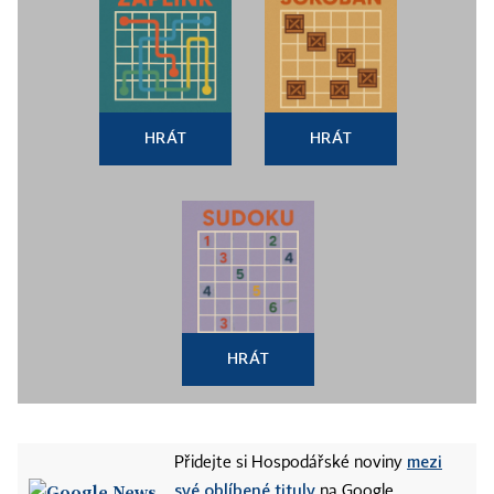
HRÁT
HRÁT
HRÁT
mezi
Přidejte si Hospodářské noviny
své oblíbené tituly
na Google