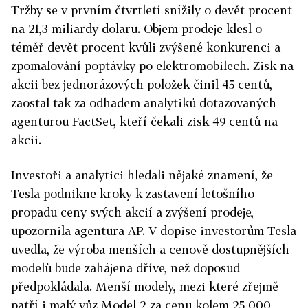
Tržby se v prvním čtvrtletí snížily o devět procent
na 21,3 miliardy dolaru. Objem prodeje klesl o
téměř devět procent kvůli zvýšené konkurenci a
zpomalování poptávky po elektromobilech. Zisk na
akcii bez jednorázových položek činil 45 centů,
zaostal tak za odhadem analytiků dotazovaných
agenturou FactSet, kteří čekali zisk 49 centů na
akcii.
Investoři a analytici hledali nějaké znamení, že
Tesla podnikne kroky k zastavení letošního
propadu ceny svých akcií a zvýšení prodeje,
upozornila agentura AP. V dopise investorům Tesla
uvedla, že výroba menších a cenově dostupnějších
modelů bude zahájena dříve, než doposud
předpokládala. Menší modely, mezi které zřejmě
patří i malý vůz Model 2 za cenu kolem 25 000