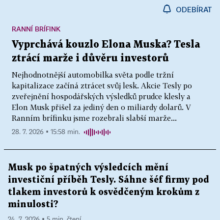
ODEBÍRAT
RANNÍ BRÍFINK
Vyprchává kouzlo Elona Muska? Tesla
ztrácí marže i důvěru investorů
Nejhodnotnější automobilka světa podle tržní
kapitalizace začíná ztrácet svůj lesk. Akcie Tesly po
zveřejnění hospodářských výsledků prudce klesly a
Elon Musk přišel za jediný den o miliardy dolarů. V
Ranním brífinku jsme rozebrali slabší marže...
28. 7. 2026 ▪ 15:58 min.
Musk po špatných výsledcích mění
investiční příběh Tesly. Sáhne šéf firmy pod
tlakem investorů k osvědčeným krokům z
minulosti?
24. 7. 2026 ▪ 5 min. čtení