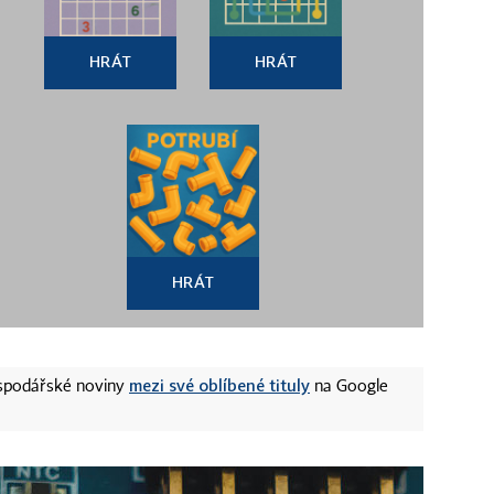
HRÁT
HRÁT
HRÁT
mezi své oblíbené tituly
ospodářské noviny
na Google