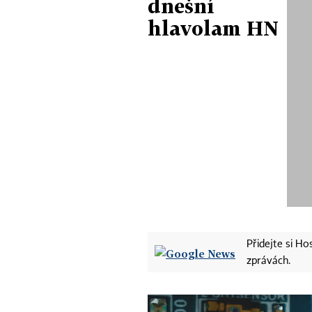
dnešní
hlavolam HN
Přidejte si H
zprávách.