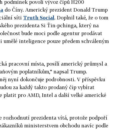
ch podmínek povolí vývoz čipů H200
ia
do Číny. Americký prezident Donald Trump
ciální síti
Truth Social
. Doplnil také, že o tom
nského prezidenta Si Ťin-pchinga, který na
polečnost bude moci podle agentur prodávat
oji umělé inteligence pouze předem schváleným
cká pracovní místa, posílí americký průmysl a
aňovým poplatníkům,“ napsal Trump.
něj nyní dokončuje podrobnosti. V příspěvku
budou za každý takto prodaný čip vybírat
e platit pro AMD, Intel a další velké americké
že rozhodnutí prezidenta vítá, protože podpoří
zákazníků ministerstvem obchodu navíc podle