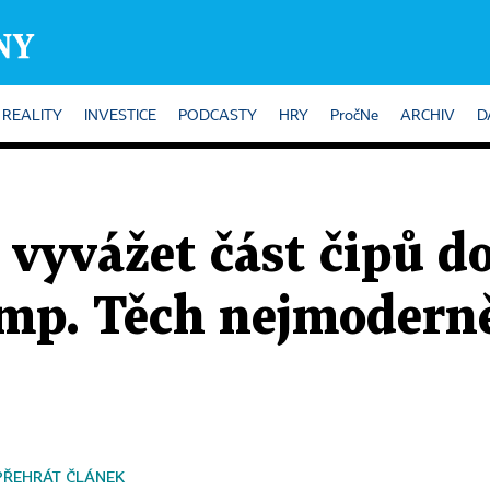
REALITY
INVESTICE
PODCASTY
HRY
PročNe
ARCHIV
D
vyvážet část čipů do
mp. Těch nejmoderně
PŘEHRÁT ČLÁNEK