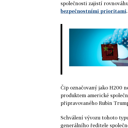
společnosti zajistí rovnová
bezpečnostními prioritami
.
Čip označovaný jako H200 n
produktem americké společno
připravovaného Rubin Trump 
Schválení vývozu tohoto typ
generálního ředitele společn