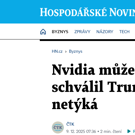
BYZNYS
HOME
ZPRÁVY
NÁZORY
TECH
HN.cz
›
Byznys
Nvidia může 
schválil Tru
netýká
ČTK
9. 12. 2025 07:36 ▪ 2 min. čtení