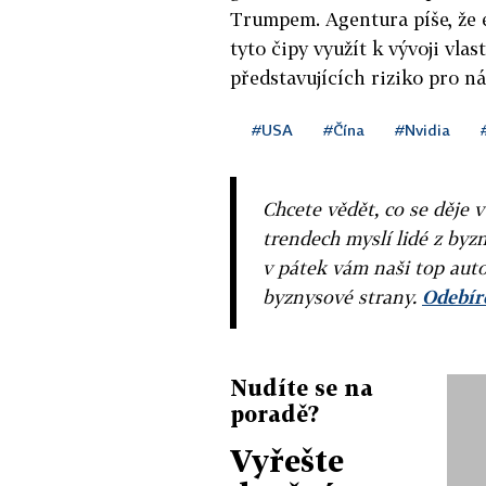
Trumpem. Agentura píše, že e
tyto čipy využít k vývoji vla
představujících riziko pro n
#USA
#Čína
#Nvidia
Chcete vědět, co se děje 
trendech myslí lidé z byzn
v pátek vám naši top auto
byznysové strany.
Odebíre
Nudíte se na
poradě?
Vyřešte