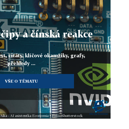
čipy a čínská reakce
xt, citáty, klíčové okamžiky, grafy,
přehledy ...
VŠE O TÉMATU
 Aika - AI asistentka Economia • Foto: Shutterstock