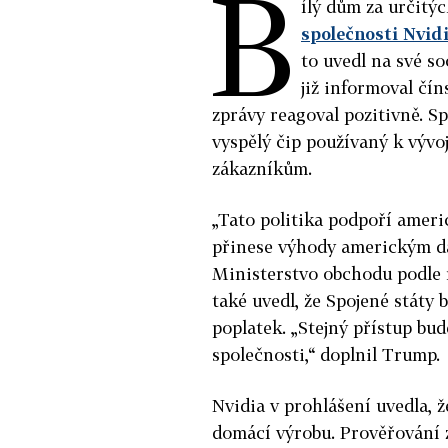
B
ílý dům za určitý
společnosti Nvid
to uvedl na své so
již informoval čí
zprávy reagoval pozitivně. S
vyspělý čip používaný k výv
zákazníkům.
„Tato politika podpoří ameri
přinese výhody americkým d
Ministerstvo obchodu podle 
také uvedl, že Spojené státy 
poplatek. „Stejný přístup bud
společnosti,“ doplnil Trump.
Nvidia v prohlášení uvedla, 
domácí výrobu. Prověřování 