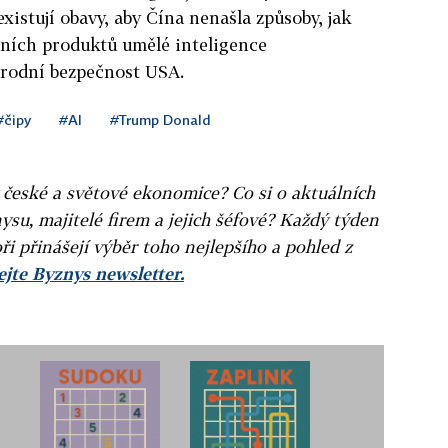
xistují obavy, aby Čína nenašla způsoby, jak
stních produktů umělé inteligence
árodní bezpečnost USA.
#čipy
#AI
#Trump Donald
v české a světové ekonomice? Co si o aktuálních
ysu, majitelé firem a jejich šéfové? Každý týden
ři přinášejí výběr toho nejlepšího a pohled z
jte Byznys newsletter.