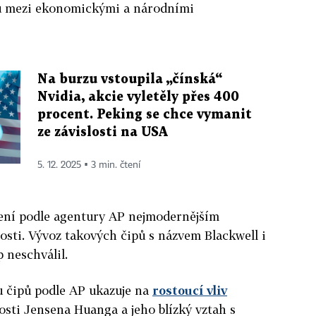
hu mezi ekonomickými a národními
Na burzu vstoupila „čínská“
Nvidia, akcie vyletěly přes 400
procent. Peking se chce vymanit
ze závislosti na USA
5. 12. 2025 ▪ 3 min. čtení
ení podle agentury AP nejmodernějším
sti. Vývoz takových čipů s názvem Blackwell i
neschválil.
u čipů podle AP ukazuje na
rostoucí vliv
osti Jensena Huanga a jeho blízký vztah s