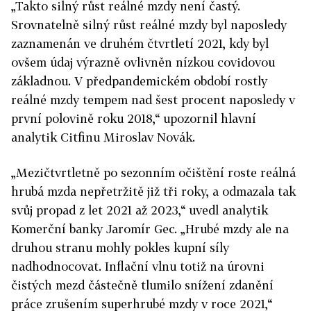
„Takto silný růst reálné mzdy není častý.
Srovnatelně silný růst reálné mzdy byl naposledy
zaznamenán ve druhém čtvrtletí 2021, kdy byl
ovšem údaj výrazně ovlivněn nízkou covidovou
základnou. V předpandemickém období rostly
reálné mzdy tempem nad šest procent naposledy v
první polovině roku 2018,“ upozornil hlavní
analytik Citfinu Miroslav Novák.
„Mezičtvrtletně po sezonním očištění roste reálná
hrubá mzda nepřetržitě již tři roky, a odmazala tak
svůj propad z let 2021 až 2023,“ uvedl analytik
Komerční banky Jaromír Gec. „Hrubé mzdy ale na
druhou stranu mohly pokles kupní síly
nadhodnocovat. Inflační vlnu totiž na úrovni
čistých mezd částečně tlumilo snížení zdanění
práce zrušením superhrubé mzdy v roce 2021,“