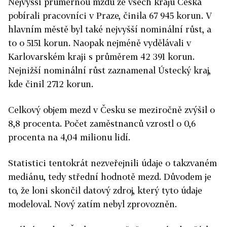
Nejvyšší průměrnou mzdu ze všech krajů Česka
pobírali pracovníci v Praze, činila 67 945 korun. V
hlavním městě byl také nejvyšší nominální růst, a
to o 5151 korun. Naopak nejméně vydělávali v
Karlovarském kraji s průměrem 42 391 korun.
Nejnižší nominální růst zaznamenal Ústecký kraj,
kde činil 2712 korun.
Celkový objem mezd v Česku se meziročně zvýšil o
8,8 procenta. Počet zaměstnanců vzrostl o 0,6
procenta na 4,04 milionu lidí.
Statistici tentokrát nezveřejnili údaje o takzvaném
mediánu, tedy střední hodnotě mezd. Důvodem je
to, že loni skončil datový zdroj, který tyto údaje
modeloval. Nový zatím nebyl zprovozněn.