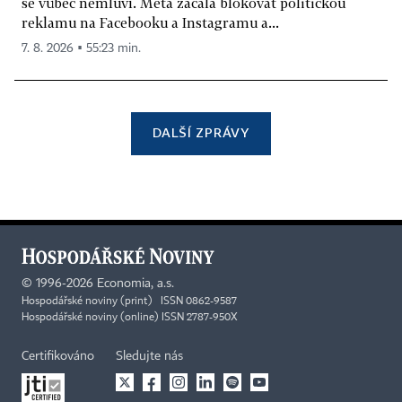
se vůbec nemluví. Meta začala blokovat politickou
reklamu na Facebooku a Instagramu a...
7. 8. 2026 ▪ 55:23 min.
DALŠÍ ZPRÁVY
©
1996-2026
Economia, a.s.
Hospodářské noviny (print) ISSN 0862-9587
Hospodářské noviny (online) ISSN 2787-950X
Certifikováno
Sledujte nás