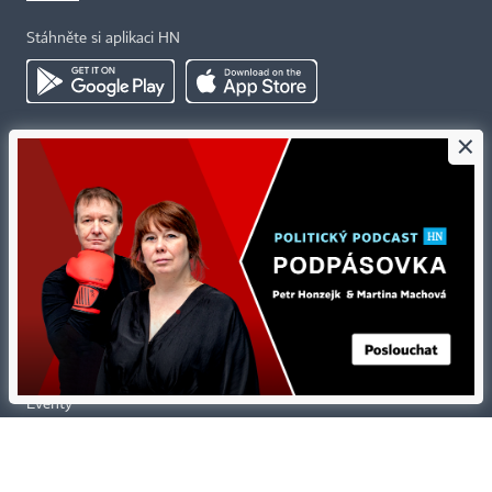
Stáhněte si aplikaci HN
×
Kontakty
Ochrana osobních údajů
Tiráž redakce HN
Prohlášení o cookies
Economia
Nastavení soukromí
Kariéra v HN
Všeobecné smluvní podmínky
Ceník inzerce
Koupit / darovat předplatné
Eventy
Newslettery
RSS kanály