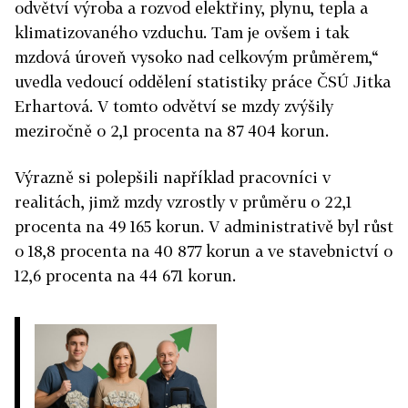
odvětví výroba a rozvod elektřiny, plynu, tepla a
klimatizovaného vzduchu. Tam je ovšem i tak
mzdová úroveň vysoko nad celkovým průměrem,“
uvedla vedoucí oddělení statistiky práce ČSÚ Jitka
Erhartová. V tomto odvětví se mzdy zvýšily
meziročně o 2,1 procenta na 87 404 korun.
Výrazně si polepšili například pracovníci v
realitách, jimž mzdy vzrostly v průměru o 22,1
procenta na 49 165 korun. V administrativě byl růst
o 18,8 procenta na 40 877 korun a ve stavebnictví o
12,6 procenta na 44 671 korun.