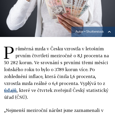
Autor ▪
Shutterstock
P
růměrná mzda v Česku vzrostla v letošním
prvním čtvrtletí meziročně o 8,1 procenta na
50 282 korun. Ve srovnání s prvními třemi měsíci
loňského roku to bylo o 3789 korun více. Po
zohlednění inflace, která činila 1,6 procenta,
vzrostla mzda reálně o 6,4 procenta. Vyplývá to z
údajů
, které ve čtvrtek zveřejnil Český statistický
úřad (ČSÚ).
„Nejmenší meziroční nárůst jsme zaznamenali v