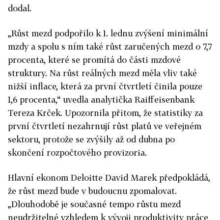
dodal.
„Růst mezd podpořilo k 1. lednu zvýšení minimální
mzdy a spolu s ním také růst zaručených mezd o 7,7
procenta, které se promítá do části mzdové
struktury. Na růst reálných mezd měla vliv také
nižší inflace, která za první čtvrtletí činila pouze
1,6 procenta,“ uvedla analytička Raiffeisenbank
Tereza Krček. Upozornila přitom, že statistiky za
první čtvrtletí nezahrnují růst platů ve veřejném
sektoru, protože se zvýšily až od dubna po
skončení rozpočtového provizoria.
Hlavní ekonom Deloitte David Marek předpokládá,
že růst mezd bude v budoucnu zpomalovat.
„Dlouhodobě je současné tempo růstu mezd
neudržitelné vzhledem k vývoji produktivity práce