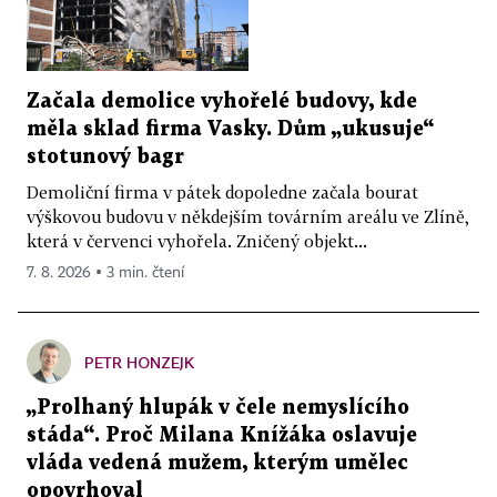
Začala demolice vyhořelé budovy, kde
měla sklad firma Vasky. Dům „ukusuje“
stotunový bagr
Demoliční firma v pátek dopoledne začala bourat
výškovou budovu v někdejším továrním areálu ve Zlíně,
která v červenci vyhořela. Zničený objekt...
7. 8. 2026 ▪ 3 min. čtení
PETR HONZEJK
„Prolhaný hlupák v čele nemyslícího
stáda“. Proč Milana Knížáka oslavuje
vláda vedená mužem, kterým umělec
opovrhoval