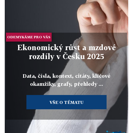
ODEMYKÁME PRO VÁS
Ekonomický růst a mzdové
rozdíly v Česku 2025
Data, čísla, kontext, citáty, klíčové
okamžiky, grafy, přehledy ...
VŠE O TÉMATU