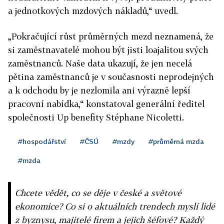
a jednotkových mzdových nákladů,“ uvedl.
„Pokračující růst průměrných mezd neznamená, že
si zaměstnavatelé mohou být jisti loajalitou svých
zaměstnanců. Naše data ukazují, že jen necelá
pětina zaměstnanců je v současnosti neprodejných
a k odchodu by je nezlomila ani výrazně lepší
pracovní nabídka,“ konstatoval generální ředitel
společnosti Up benefity Stéphane Nicoletti.
#hospodářství
#ČSÚ
#mzdy
#průměrná mzda
#mzda
Chcete vědět, co se děje v české a světové
ekonomice? Co si o aktuálních trendech myslí lidé
z byznysu, majitelé firem a jejich šéfové? Každý