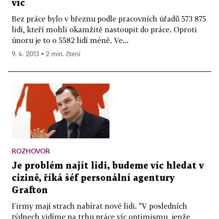
víc
Bez práce bylo v březnu podle pracovních úřadů 573 875
lidí, kteří mohli okamžitě nastoupit do práce. Oproti
únoru je to o 5582 lidí méně. Ve...
9. 4. 2013 ▪ 2 min. čtení
ROZHOVOR
Je problém najít lidi, budeme víc hledat v
cizině, říká šéf personální agentury
Grafton
Firmy mají strach nabírat nové lidi. "V posledních
týdnech vidíme na trhu práce víc optimismu, jenže