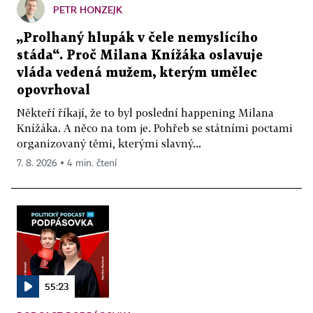
PETR HONZEJK
„Prolhaný hlupák v čele nemyslícího
stáda“. Proč Milana Knížáka oslavuje
vláda vedená mužem, kterým umělec
opovrhoval
Někteří říkají, že to byl poslední happening Milana
Knížáka. A něco na tom je. Pohřeb se státními poctami
organizovaný těmi, kterými slavný...
7. 8. 2026 ▪ 4 min. čtení
55:23