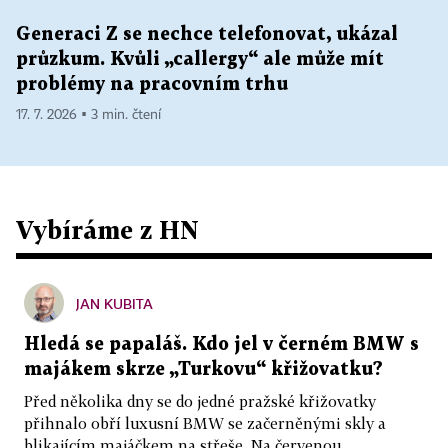
Generaci Z se nechce telefonovat, ukázal
průzkum. Kvůli „callergy“ ale může mít
problémy na pracovním trhu
17. 7. 2026 ▪ 3 min. čtení
Vybíráme z HN
JAN KUBITA
Hledá se papaláš. Kdo jel v černém BMW s
majákem skrze „Turkovu“ křižovatku?
Před několika dny se do jedné pražské křižovatky
přihnalo obří luxusní BMW se začerněnými skly a
blikajícím majáčkem na střeše. Na červenou...