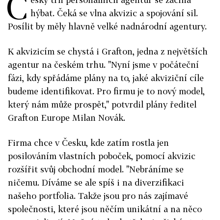
Č
hýbat. Čeká se vlna akvizic a spojování sil.
Posílit by měly hlavně velké nadnárodní agentury.
K akvizicím se chystá i Grafton, jedna z největších
agentur na českém trhu. "Nyní jsme v počáteční
fázi, kdy spřádáme plány na to, jaké akviziční cíle
budeme identifikovat. Pro firmu je to nový model,
který nám může prospět," potvrdil plány ředitel
Grafton Europe Milan Novák.
Firma chce v Česku, kde zatím rostla jen
posilováním vlastních poboček, pomocí akvizic
rozšířit svůj obchodní model. "Nebráníme se
ničemu. Díváme se ale spíš i na diverzifikaci
našeho portfolia. Takže jsou pro nás zajímavé
společnosti, které jsou něčím unikátní a na něco