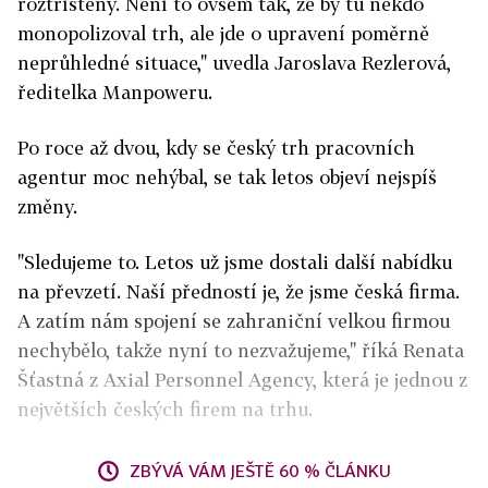
roztříštěný. Není to ovšem tak, že by tu někdo
monopolizoval trh, ale jde o upravení poměrně
neprůhledné situace," uvedla Jaroslava Rezlerová,
ředitelka Manpoweru.
Po roce až dvou, kdy se český trh pracovních
agentur moc nehýbal, se tak letos objeví nejspíš
změny.
"Sledujeme to. Letos už jsme dostali další nabídku
na převzetí. Naší předností je, že jsme česká firma.
A zatím nám spojení se zahraniční velkou firmou
nechybělo, takže nyní to nezvažujeme," říká Renata
Šťastná z Axial Personnel Agency, která je jednou z
největších českých firem na trhu.
ZBÝVÁ VÁM JEŠTĚ 60 % ČLÁNKU