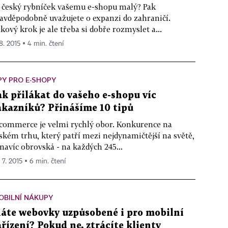
 český rybníček vašemu e-shopu malý? Pak
avděpodobně uvažujete o expanzi do zahraničí.
kový krok je ale třeba si dobře rozmyslet a...
 8. 2015 ▪ 4 min. čtení
PY PRO E-SHOPY
ak přilákat do vašeho e-shopu víc
ákazníků? Přinášíme 10 tipů
commerce je velmi rychlý obor. Konkurence na
ském trhu, který patří mezi nejdynamičtější na světě,
 navíc obrovská - na každých 245...
 7. 2015 ▪ 6 min. čtení
OBILNÍ NÁKUPY
áte webovky uzpůsobené i pro mobilní
ařízení? Pokud ne, ztrácíte klienty