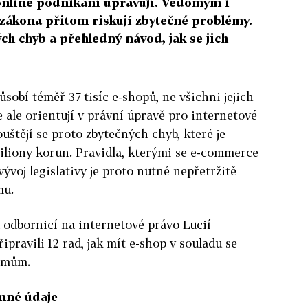
online podnikání upravují. Vědomým i
kona přitom riskují zbytečné problémy.
ch chyb a přehledný návod, jak se jich
sobí téměř 37 tisíc e-shopů, ne všichni jejich
 ale orientují v právní úpravě pro internetové
uštějí se proto zbytečných chyb, které je
iliony korun. Pravidla, kterými se e-commerce
vývoj legislativy je proto nutné nepřetržitě
mu.
 odbornicí na internetové právo Lucií
pravili 12 rad, jak mít e-shop v souladu se
émům.
inné údaje