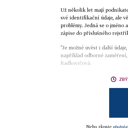
Už několik let mají podnika
své identifikační údaje, ale v
problémy. Jedná se o jméno a 
zápise do příslušného rejstří
"Je možné uvést i další údaj
například odborné zaměření, 
Radkovičová.
ZBÝ
Nebo zkuste
předpla