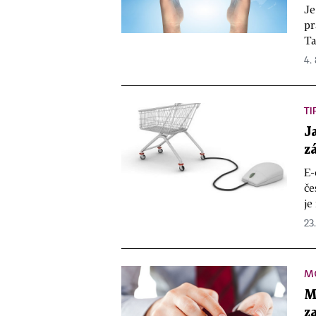
Je
pr
Ta
4.
TI
J
z
E-
če
je
23.
M
M
z