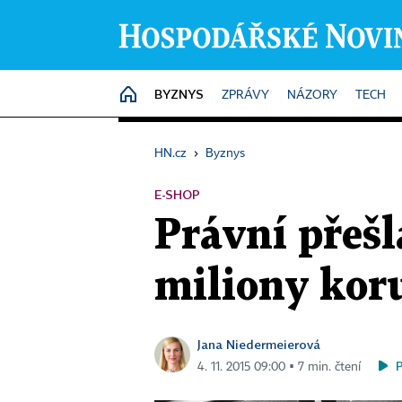
BYZNYS
HOME
ZPRÁVY
NÁZORY
TECH
HN.cz
›
Byznys
E-SHOP
Právní přešl
miliony koru
Jana Niedermeierová
4. 11. 2015 09:00 ▪ 7 min. čtení