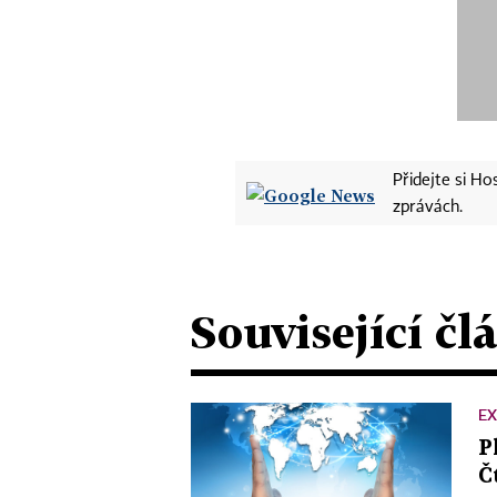
Přidejte si H
zprávách.
Související čl
EX
P
Č