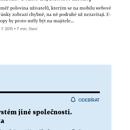
měř polovina uživatelů, kterým se na mobilu webové
ránky zobrazí chybně, na ně podruhé už nezavítají. E-
opy by proto měly být na majitele...
 7. 2015 ▪ 7 min. čtení
ODEBÍRAT
stém jiné společnosti.
ta