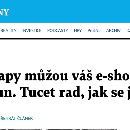
REALITY
INVESTICE
PODCASTY
HRY
PročNe
ARCHIV
D
apy můžou váš e-sho
n. Tucet rad, jak se
PŘEHRÁT ČLÁNEK