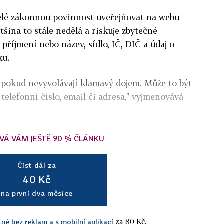
telé zákonnou povinnost uveřejňovat na webu
ětšina to stále nedělá a riskuje zbytečné
příjmení nebo název, sídlo, IČ, DIČ a údaj o
ku.
e, pokud nevyvolávají klamavý dojem. Může to být
telefonní číslo, email či adresa," vyjmenovává
VÁ VÁM JEŠTĚ 90 % ČLÁNKU
Číst dál za
40 Kč
na první dva měsíce
za 80 Kč.
tné bez reklam a s mobilní aplikací