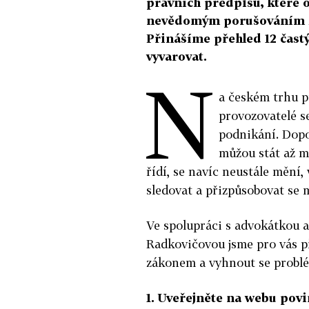
právních předpisů, které 
nevědomým porušováním zá
Přinášíme přehled 12 častý
vyvarovat.
N
a českém trhu pů
provozovatelé se
podnikání. Dopo
můžou stát až m
řídí, se navíc neustále mění, 
sledovat a přizpůsobovat se 
Ve spolupráci s advokátkou a
Radkovičovou jsme pro vás při
zákonem a vyhnout se probl
1. Uveřejněte na webu pov