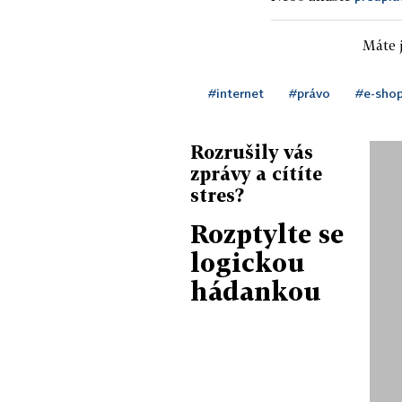
Máte j
#internet
#právo
#e-sho
Rozrušily vás
zprávy a cítíte
stres?
Rozptylte se
logickou
hádankou