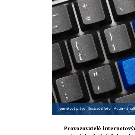
Internetové právo - Ilustrační foto
Autor ▪
Shut
Provozovatelé internetový