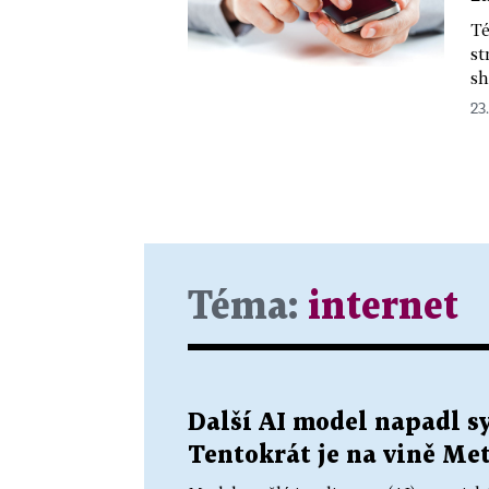
Té
st
sh
23.
Téma:
internet
Další AI model napadl sy
Tentokrát je na vině Me