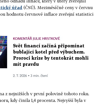
ného odhadu inflace, který v úterý zveřejnil
stický úřad
(ČSÚ). Meziměsíčně ceny v červnu
ou hodnotu červnové inflace zveřejní statistici
KOMENTÁŘ JULIE HRSTKOVÉ
Svět financí začíná připomínat
bublající kotel před výbuchem.
Proroci krize by tentokrát mohli
mít pravdu
2. 7. 2026 ▪ 3 min. čtení
na z nejnižších v první polovině tohoto roku.
noru, kdy činila 1,4 procenta. Nejvyšší byla v