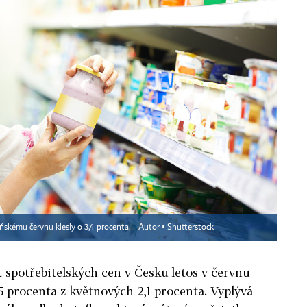
ňskému červnu klesly o 3,4 procenta.
Autor ▪
Shutterstock
t spotřebitelských cen v Česku letos v červnu
,5 procenta z květnových 2,1 procenta. Vyplývá