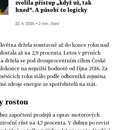
zvolila přístup „když už, tak
hned“. A působí to logicky
22. 6. 2026 ▪ 2 min. čtení
 května držela soustavně až do konce roku nad
dostala až na 2,9 procenta. Letos v prvních
a a držela se pod dvouprocentním cílem České
dokonce na nejnižší hodnotě od října 2016. Za
 měsících roku stálo podle odborníků zejména
né zdroje energie ze spotřebitelů na stát.
y rostou
bez započtení prodejů a oprav motorových
ziroční růst na 4,7 procenta. V dubnu po revizi