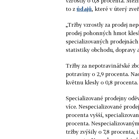
vzrostly o 0,8 procenta. Mezi
to z
údajů
, které v úterý zve
„Tržby vzrostly za prodej ne
prodej pohonných hmot klesly
specializovaných prodejnách 
statistiky obchodu, dopravy 
Tržby za nepotravinářské zbož
potraviny o 2,9 procenta. N
květnu klesly o 0,8 procenta.
Specializované prodejny oděv
více. Nespecializované prode
procenta vyšší, specializova
procenta. Nespecializovaný
tržby zvýšily o 7,8 procenta