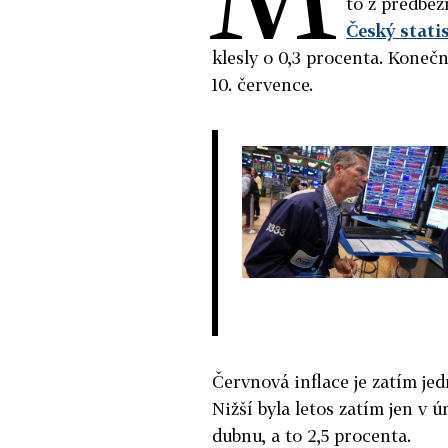
to z předběž
Český stati
klesly o 0,3 procenta. Konečn
10. července.
Červnová inflace je zatím jed
Nižší byla letos zatím jen v ú
dubnu, a to 2,5 procenta.