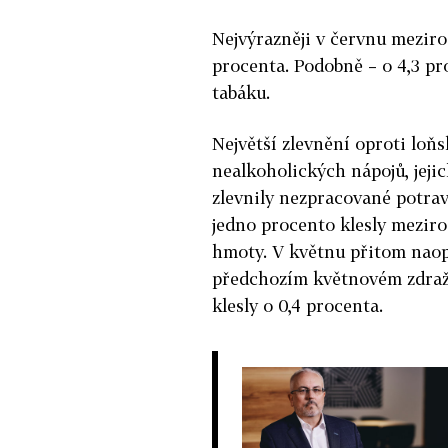
Nejvýrazněji v červnu meziroč
procenta. Podobně – o 4,3 pr
tabáku.
Největší zlevnění oproti lo
nealkoholických nápojů, jejic
zlevnily nezpracované potrav
jedno procento klesly meziro
hmoty. V květnu přitom naopa
předchozím květnovém zdražen
klesly o 0,4 procenta.