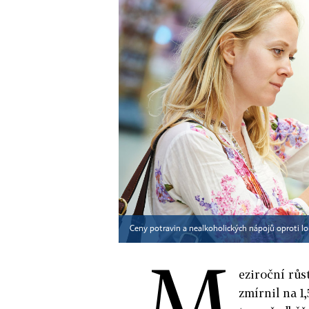
Ceny potravin a nealkoholických nápojů oproti lo
M
eziroční růs
zmírnil na 1