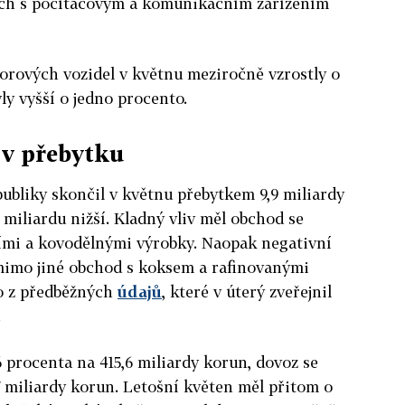
ách s počítačovým a komunikačním zařízením
orových vozidel v květnu meziročně vzrostly o
ly vyšší o jedno procento.
 v přebytku
ubliky skončil v květnu přebytkem 9,9 miliardy
 miliardu nižší. Kladný vliv měl obchod se
eními a kovodělnými výrobky. Naopak negativní
mimo jiné obchod s koksem a rafinovanými
o z předběžných
údajů
, které v úterý zveřejnil
.
6 procenta na 415,6 miliardy korun, dovoz se
,7 miliardy korun. Letošní květen měl přitom o