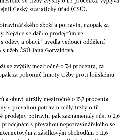
měsíčně se tržby zvýšily o 1,3 procenta. Vyplývá
řejnil Český statistický úřad (ČSÚ).
potravinářského zboží a potravin, naopak za
. Nejvíce se dařilo prodejcům ve
s oděvy a obuví,“ uvedla vedoucí oddělení
a služeb ČSÚ Jana Gotvaldová.
í se zvýšily meziročně o 7,4 procenta, za
aopak za pohonné hmoty tržby proti loňskému
ů a obuvi utržily meziročně o 15,7 procenta
jny s převahou potravin měly tržby o tři
né prodejny potravin pak zaznamenaly růst o 2,6
m prodejnám s převahou nepotravinářského se
, internetovým a zásilkovým obchodům o 11,6