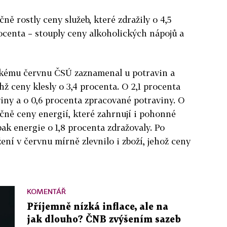
ně rostly ceny služeb, které zdražily o 4,5
ocenta – stouply ceny alkoholických nápojů a
ňskému červnu ČSÚ zaznamenal u potravin a
hž ceny klesly o 3,4 procenta. O 2,1 procenta
iny a o 0,6 procenta zpracované potraviny. O
čně ceny energií, které zahrnují i pohonné
k energie o 1,8 procenta zdražovaly. Po
í v červnu mírně zlevnilo i zboží, jehož ceny
KOMENTÁŘ
Příjemně nízká inflace, ale na
jak dlouho? ČNB zvýšením sazeb