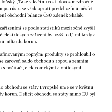
 loňský. „Také v květnu rostl dovoz meziročně
 tempu růstu se však oproti předchozímu měsíci
lení obchodní bilance ČSÚ Zdeněk Skalák.
zařízeními se podle statistiků meziročně zvýšil
ě elektrických zařízení byl vyšší o 1,1 miliardy a
nu miliardu korun.
rafinovanými ropnými produkty se prohloubil o
 se zároveň saldo obchodu s ropou a zemním
a s počítači, elektronickými a optickými
.
ho obchodu se státy Evropské unie se v květnu
rdy korun. Deficit obchodu se státy mimo EU byl