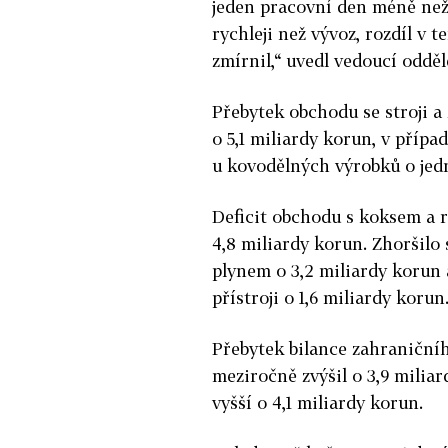
jeden pracovní den méně než
rychleji než vývoz, rozdíl v
zmírnil,“ uvedl vedoucí oddě
Přebytek obchodu se stroji a 
o 5,1 miliardy korun, v případ
u kovodělných výrobků o jed
Deficit obchodu s koksem a 
4,8 miliardy korun. Zhoršilo
plynem o 3,2 miliardy korun 
přístroji o 1,6 miliardy korun
Přebytek bilance zahraniční
meziročně zvýšil o 3,9 milia
vyšší o 4,1 miliardy korun.