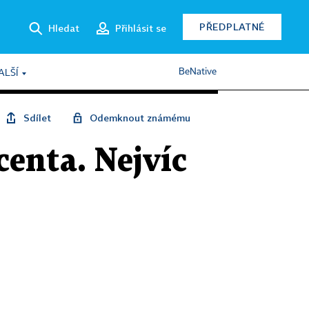
PŘEDPLATNÉ
Hledat
Přihlásit se
BeNative
ALŠÍ
Sdílet
Odemknout známému
centa. Nejvíc