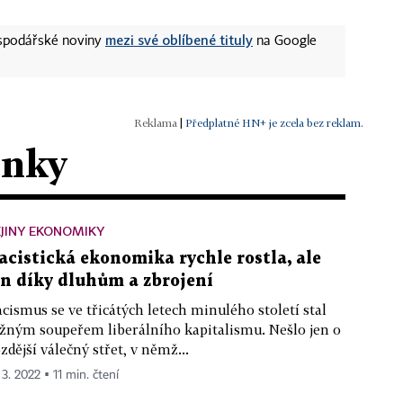
mezi své oblíbené tituly
ospodářské noviny
na Google
|
Předplatné HN+ je zcela bez reklam.
ánky
JINY EKONOMIKY
acistická ekonomika rychle rostla, ale
en díky dluhům a zbrojení
cismus se ve třicátých letech minulého století stal
žným soupeřem liberálního kapitalismu. Nešlo jen o
zdější válečný střet, v němž...
 3. 2022 ▪ 11 min. čtení