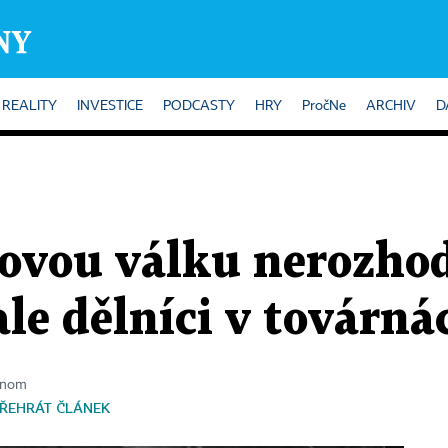
REALITY
INVESTICE
PODCASTY
HRY
PročNe
ARCHIV
D
vou válku nerozhodl
ale dělníci v továrná
onom
ŘEHRÁT ČLÁNEK