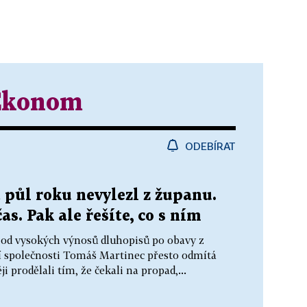
Ekonom
ODEBÍRAT
t půl roku nevylezl z županu.
s. Pak ale řešíte, co s ním
 od vysokých výnosů dluhopisů po obavy z
ní společnosti Tomáš Martinec přesto odmítá
ji prodělali tím, že čekali na propad,...