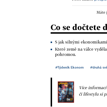
Máte j
Co se dočtete 
S jak silnými ekonomikami
Které země na válce vyděl
pohromou.
#Týdeník Ekonom
#druhá sv
Více informací
či lifestylu si 