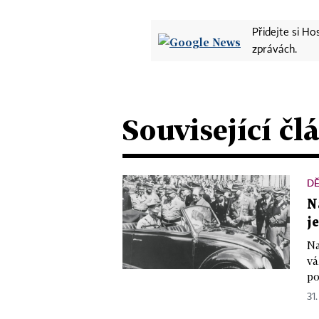
Přidejte si H
zprávách.
Související čl
DĚ
N
j
Na
vá
po
31.