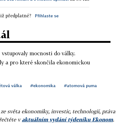
iž předplatné?
Přihlaste se
dál
 vstupovaly mocnosti do války.
aly a pro které skončila ekonomickou
ětová válka
#ekonomika
#atomová puma
 ze světa ekonomiky, investic, technologií, práva
přečtěte v
aktuálním vydání týdeníku Ekonom
.