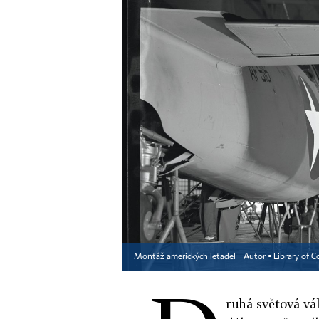
Montáž amerických letadel
Autor ▪
Library of C
ruhá světová vál