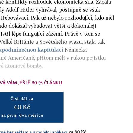
ké konflikty rozhoduje ekonomická síla. Začala
dy Adolf Hitler vyhrával, postupně se však
třebovávací. Pak už nebylo rozhodující, kdo měl
e kdo dokázal vybudovat větší a dokonaleji
stil lépe fungující zázemí. Právě v tom se
Velké Británie a Sovětského svazu, stala tak
zpodmínečnou kapitulací
Německa
tně Američané, přitom měli v rukou pojistku
ové atomové bomby.
VÁ VÁM JEŠTĚ 90 % ČLÁNKU
Číst dál za
40 Kč
na první dva měsíce
za 80 Kč.
tné bez reklam a s mobilní aplikací