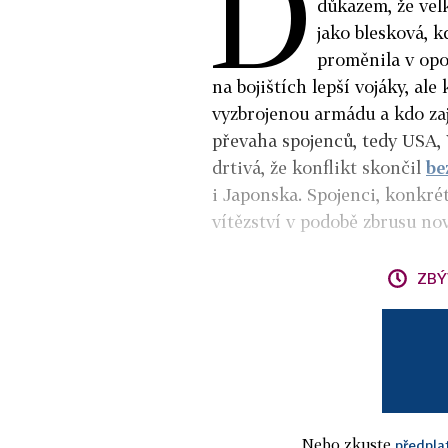
D
důkazem, že vel
jako blesková, k
proměnila v opo
na bojištích lepší vojáky, al
vyzbrojenou armádu a kdo zaji
převaha spojenců, tedy USA, 
drtivá, že konflikt skončil
be
i Japonska. Spojenci, konkré
vítězství v podobě zbrusu n
ZBÝ
Nebo zkuste
předpla