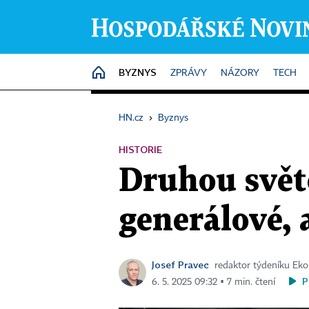
BYZNYS
HOME
ZPRÁVY
NÁZORY
TECH
HN.cz
›
Byznys
HISTORIE
Druhou světo
generálové, 
Josef Pravec
redaktor týdeníku Ek
P
6. 5. 2025 09:32 ▪ 7 min. čtení