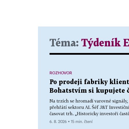
Téma:
Týdeník 
ROZHOVOR
Po prodeji fabriky klien
Bohatstvím si kupujete ča
Na trzích se hromadí varovné signály,
přehřátí sektoru AI. Šéf J&T Investič
časovat trh. „Historicky investoři častě
6. 8. 2026 ▪ 15 min. čtení